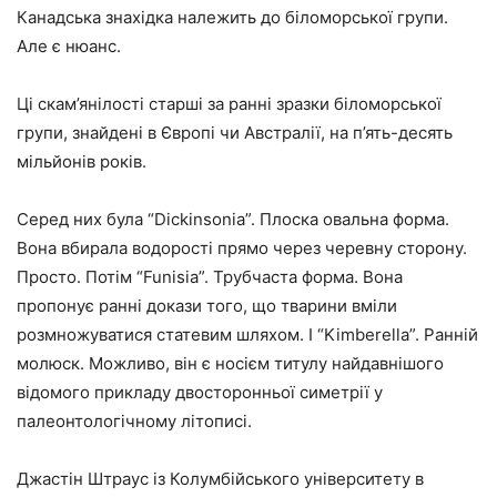
Канадська знахідка належить до біломорської групи.
Але є нюанс.
Ці скам’янілості старші за ранні зразки біломорської
групи, знайдені в Європі чи Австралії, на п’ять-десять
мільйонів років.
Серед них була “Dickinsonia”. Плоска овальна форма.
Вона вбирала водорості прямо через черевну сторону.
Просто. Потім “Funisia”. Трубчаста форма. Вона
пропонує ранні докази того, що тварини вміли
розмножуватися статевим шляхом. І “Kimberella”. Ранній
молюск. Можливо, він є носієм титулу найдавнішого
відомого прикладу двосторонньої симетрії у
палеонтологічному літописі.
Джастін Штраус із Колумбійського університету в