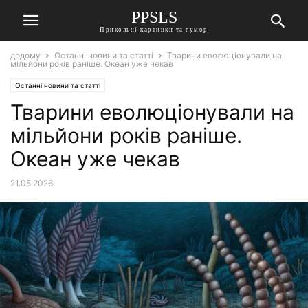
PPSLS
Прикольні картинки та гумор
додому
Останні новини та статті
Тварини еволюціонували на
мільйони років раніше. Океан уже чекав
Останні новини та статті
Тварини еволюціонували на
мільйони років раніше.
Океан уже чекав
21.05.2026