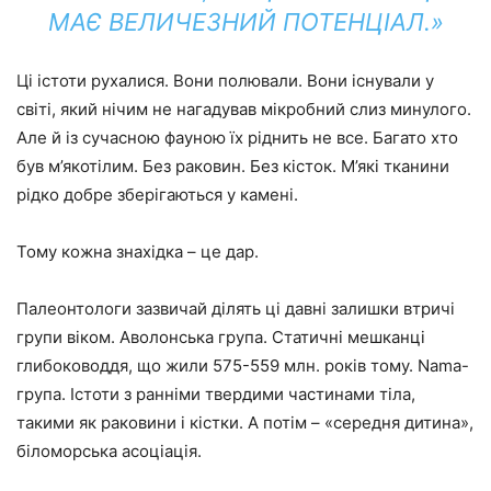
МАЄ ВЕЛИЧЕЗНИЙ ПОТЕНЦІАЛ.»
Ці істоти рухалися. Вони полювали. Вони існували у
світі, який нічим не нагадував мікробний слиз минулого.
Але й із сучасною фауною їх ріднить не все. Багато хто
був м’якотілим. Без раковин. Без кісток. М’які тканини
рідко добре зберігаються у камені.
Тому кожна знахідка – це дар.
Палеонтологи зазвичай ділять ці давні залишки втричі
групи віком. Аволонська група. Статичні мешканці
глибоководдя, що жили 575-559 млн. років тому. Nama-
група. Істоти з ранніми твердими частинами тіла,
такими як раковини і кістки. А потім – «середня дитина»,
біломорська асоціація.