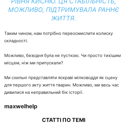
РІВНЯ КИСНЮ. ЦЯ СТАБІЛЬНІСТЬ,
МОЖЛИВО, ПІДТРИМУВАЛА РАННЄ
ЖИТТЯ.
Таким чином, нам потрібно переосмислити колиску
складності.
Можливо, безодня була не пусткою. Чи просто тихішим
місцем, ніж ми припускали?
Ми схильні представляти яскраві мілководдя як сцену
для першого акту життя тварин. Можливо, ми весь час
дивилися на неправильний бік історії.
maxwelhelp
СТАТТІ ПО ТЕМІ