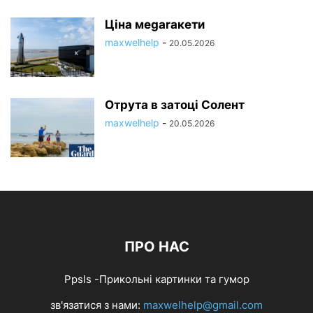
Ціна меgarакети
maxwelhelp
-
20.05.2026
Отрута в затоці Солент
maxwelhelp
-
20.05.2026
ПРО НАС
Ppsls -Прикольні картинки та гумор
зв'язатися з нами:
maxwelhelp@gmail.com