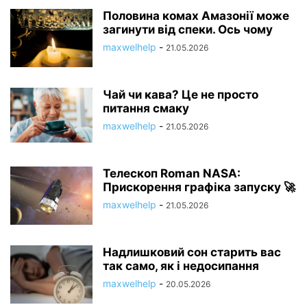
Половина комах Амазонії може
загинути від спеки. Ось чому
maxwelhelp
-
21.05.2026
Чай чи кава? Це не просто
питання смаку
maxwelhelp
-
21.05.2026
Телескоп Roman NASA:
Прискорення графіка запуску 🚀
maxwelhelp
-
21.05.2026
Надлишковий сон старить вас
так само, як і недосипання
maxwelhelp
-
20.05.2026