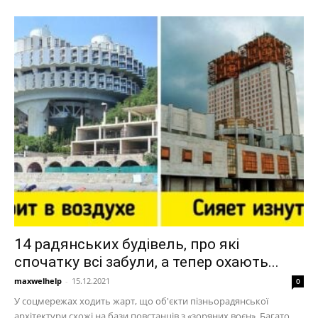
14 радянських будівель, про які
спочатку всі забули, а тепер охають...
maxwelhelp
-
15.12.2021
0
У соцмережах ходить жарт, що об'єкти пізньорадянської
архітектури схожі на бази повстанців з «зоряних воєн». Багато