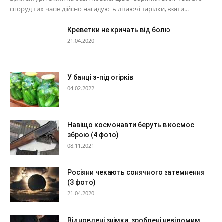
споруд тих часів дійсно нагадують літаючі тарілки, взяти...
Креветки не кричать від болю
21.04.2020
У банці з-під огірків
04.02.2022
Навіщо космонавти беруть в космос
зброю (4 фото)
08.11.2021
Росіяни чекають сонячного затемнення
(3 фото)
21.04.2020
Відновлені знімки, зроблені невідомим