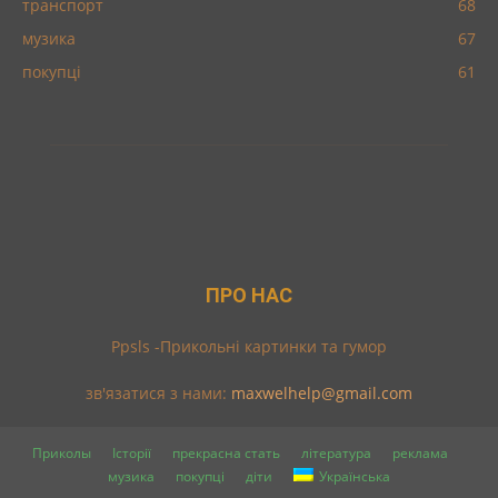
транспорт
68
музика
67
покупці
61
ПРО НАС
Ppsls -Прикольні картинки та гумор
зв'язатися з нами:
maxwelhelp@gmail.com
Приколы
Історії
прекрасна стать
література
реклама
музика
покупці
діти
Українська