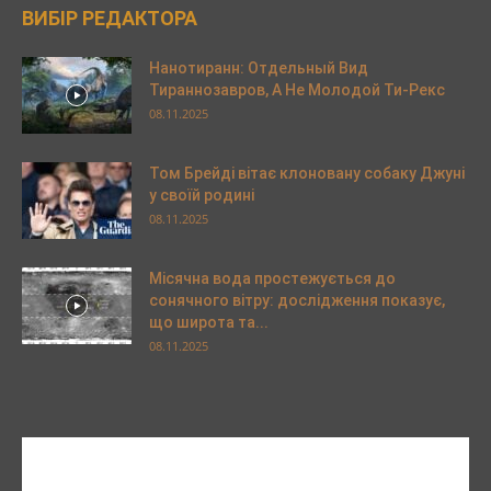
ВИБІР РЕДАКТОРА
Нанотиранн: Отдельный Вид
Тираннозавров, А Не Молодой Ти-Рекс
08.11.2025
Том Брейді вітає клоновану собаку Джуні
у своїй родині
08.11.2025
Місячна вода простежується до
сонячного вітру: дослідження показує,
що широта та...
08.11.2025