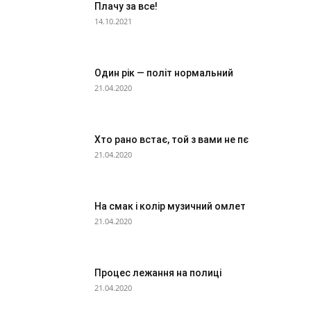
Плачу за все!
14.10.2021
Один рік — політ нормальний
21.04.2020
Хто рано встає, той з вами не пє
21.04.2020
На смак і колір музичний омлет
21.04.2020
Процес лежання на полиці
21.04.2020