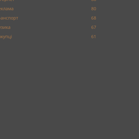
еклама
80
ранспорт
68
узика
67
окупці
61