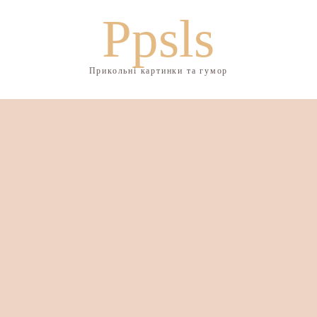
Ppsls
Прикольні картинки та гумор