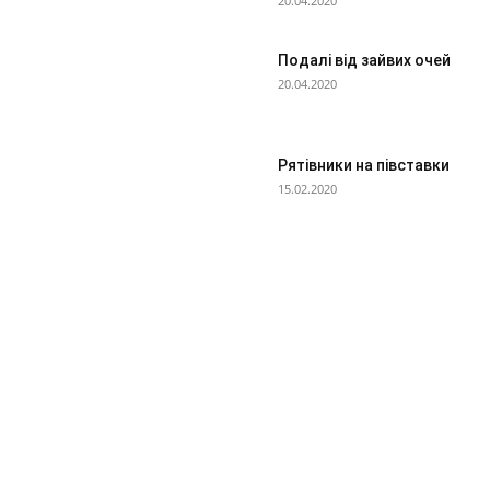
20.04.2020
Подалі від зайвих очей
20.04.2020
Рятівники на півставки
15.02.2020