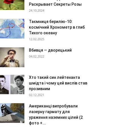
Раскрывает Секреты Розы
24.10.2024
Таємниця берилію-10:
космічний Хронометр в глиб
Тихого океану
12.02.2025
Вбивця — дворецький
04.02.2022
Хто такий син лейтенанта
шмідта і чому цей вислів став
прозивним
02.12.2021
Американці випробували
лазерну гармату для
ураження наземних цілей (2
фото +...