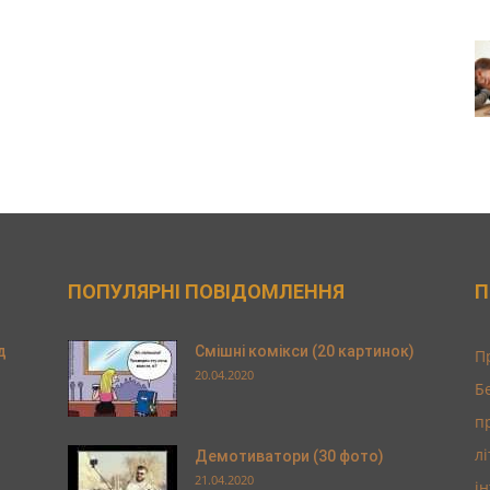
ПОПУЛЯРНІ ПОВІДОМЛЕННЯ
П
д
Смішні комікси (20 картинок)
П
20.04.2020
Б
п
л
Демотиватори (30 фото)
21.04.2020
і