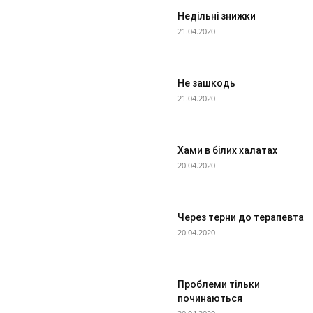
Недільні знижки
21.04.2020
Не зашкодь
21.04.2020
Хами в білих халатах
20.04.2020
Через терни до терапевта
20.04.2020
Проблеми тільки
починаються