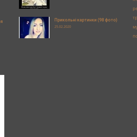
р
т
Прикольні картинки (98 фото)
ся
м
25.02.2020
п