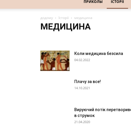
ПРИКОЛЫ
ІСТОРІЇ
додому
Історії
медицина
МЕДИЦИНА
банки
будівництво
бюрократія
готелі
гро
електроніка
живність
ЗМІ
іноземці
інтерн
меблі
медицина
мистецтво
мобільний зв'язок
Коли медицина безсила
охорона
пенсіонери
побут
побутова техніка
04.02.2022
продавці
разв
реклама
релігія
РѕРґРµР¶Рґ
сильна стать
спорт
супермаркет
сусіди
те
Плачу за все!
14.10.2021
Вируючий потік перетворив
в струмок
21.04.2020