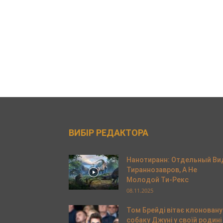
ВИБІР РЕДАКТОРА
Нанотиранн: Отдельный Ви
Тираннозавров, А Не
Молодой Ти-Рекс
08.11.2025
Том Брейді вітає клоновану
собаку Джуні у своїй родині