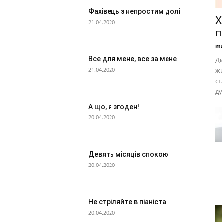
Фахівець з непростим долі
Х
21.04.2020
п
ma
Все для мене, все за мене
Ди
21.04.2020
жи
ст
д
А що, я згоден!
20.04.2020
Девять місяців спокою
20.04.2020
Не стріляйте в піаніста
20.04.2020