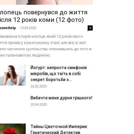
лопець повернувся до життя
ісля 12 років коми (12 фото)
xwelhelp
-
13.04.2020
0
вовижна історія хлопця, який 12 років свого
ття провів у коматозному стані, але все ж зміг
ати частиною суспільства, опинившись до того ж
уже талановитою людиною.
Йогурт: непроста симфонія
мікробів, що таїть в собі
секрет боротьби з...
22.02.2025
Вибачте мене дурня грішного!
20.04.2020
Тайны Цветочной Империи:
Генетический Детектив