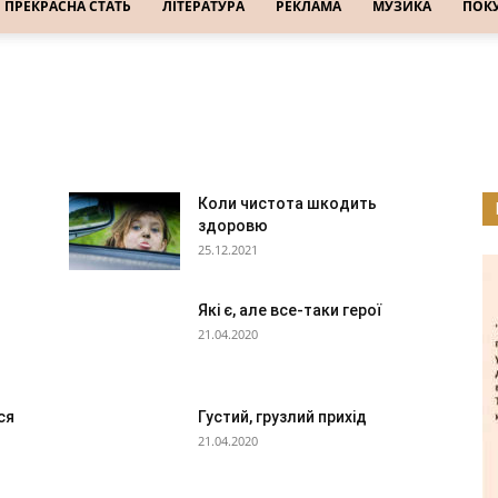
ПРЕКРАСНА СТАТЬ
ЛІТЕРАТУРА
РЕКЛАМА
МУЗИКА
ПОК
мадське харчування
держава
діти
доставка
друзі
еда
ет
інтернет-клуби
їжа
кадри
колеги
краса
література
мова
музика
начальство
нерухомість
одяг
освіта
Коли чистота шкодить
покупатели
покупці
поліграфія
поліція
прекрасна стать
здоровю
Р°
родичі
розваги
сантехніка
секретарі
сервіс
25.12.2021
лефонограми
транспорт
туризм
фото і відео
юристи
Які є, але все-таки герої
21.04.2020
ся
Густий, грузлий прихід
21.04.2020