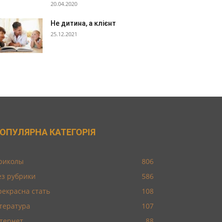
20.04.2020
Не дитина, а клієнт
25.12.2021
ОПУЛЯРНА КАТЕГОРІЯ
риколы
806
ез рубрики
586
рекрасна стать
108
ітература
107
нтернет
88