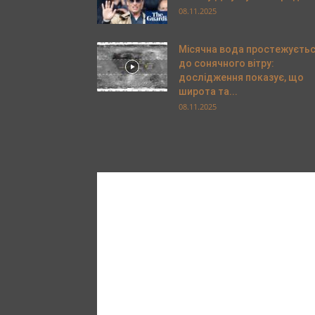
08.11.2025
Місячна вода простежуєть
до сонячного вітру:
дослідження показує, що
широта та...
08.11.2025