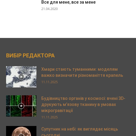
Все для мене, все за мене
21.04.2020
ВИБІР РЕДАКТОРА
Хмари стають туманними: моделям
важко визначити різноманіття крапель
11.11.2025
Будівництво органів у космосі: вчені 3D-
друкують м’язову тканину в умовах
мікрогравітації
11.11.2025
Супутник на небі: як виглядає місяць
сьогодні