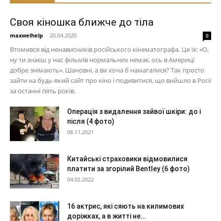
Своя кіношка ближче до тіла
maxwelhelp
-
20.04.2020
0
Втомився від ненависників російського кінематографа. Це їх: «О,
ну ти знаєш у нас фільмів нормальних немає, ось в Америці
добре знімають». Шановні, а ви хоча б намагалися? Так просто
зайти на будь-який сайт про кіно і подивитися, що вийшло в Росії
за останні пять років.
Операція з видалення зайвої шкіри: до і
після (4 фото)
08.11.2021
Китайські страховики відмовилися
платити за згорілий Bentley (6 фото)
04.02.2022
16 актрис, які сяють на килимових
доріжках, а в житті не...