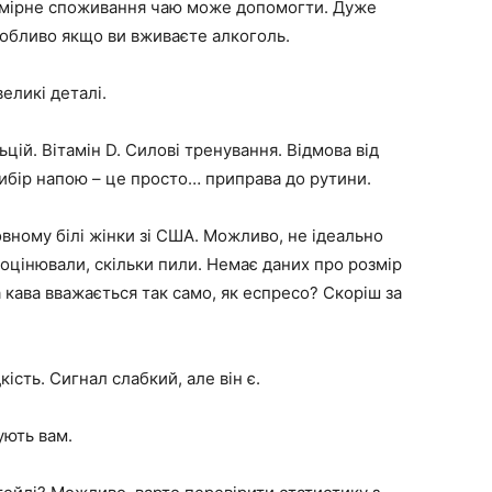
 помірне споживання чаю може допомогти. Дуже
собливо якщо ви вживаєте алкоголь.
великі деталі.
льцій. Вітамін D. Силові тренування. Відмова від
Вибір напою – це просто… приправа до рутини.
сновному білі жінки зі США. Можливо, не ідеально
 оцінювали, скільки пили. Немає даних про розмір
 кава вважається так само, як еспресо? Скоріш за
ість. Сигнал слабкий, але він є.
ують вам.