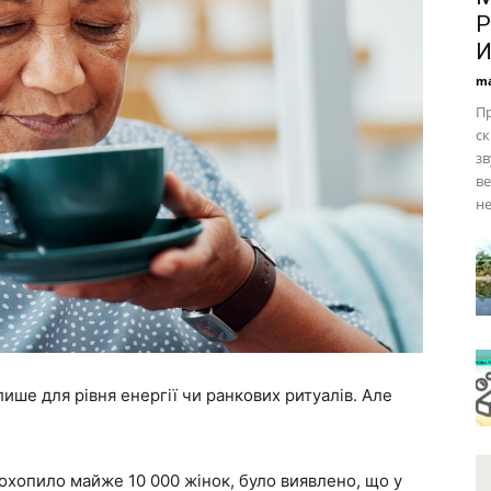
Р
И
ma
Пр
с
з
ве
не
ише для рівня енергії чи ранкових ритуалів. Але
і охопило майже 10 000 жінок, було виявлено, що у