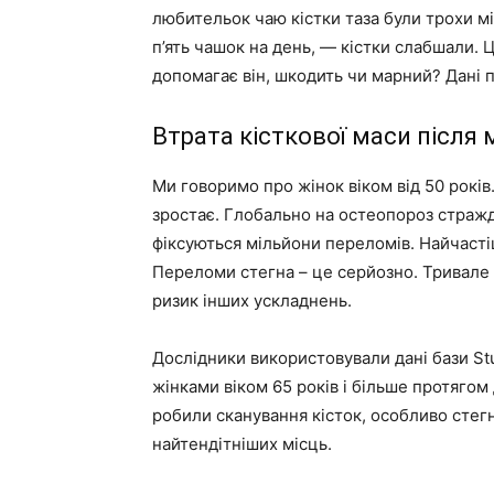
любительок чаю кістки таза були трохи мі
п’ять чашок на день, — кістки слабшали. Ц
допомагає він, шкодить чи марний? Дані п
Втрата кісткової маси після
Ми говоримо про жінок віком від 50 років
зростає. Глобально на остеопороз страж
фіксуються мільйони переломів. Найчасті
Переломи стегна – це серйозно. Тривале
ризик інших ускладнень.
Дослідники використовували дані бази Stu
жінками віком 65 років і більше протягом 
робили сканування кісток, особливо стегн
найтендітніших місць.