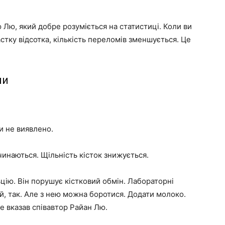
ю Лю, який добре розуміється на статистиці. Коли ви
астку відсотка, кількість переломів зменшується. Це
ни
и не виявлено.
инаються. Щільність кісток знижується.
ію. Він порушує кістковий обмін. Лабораторні
й, так. Але з нею можна боротися. Додати молоко.
 вказав співавтор Райан Лю.