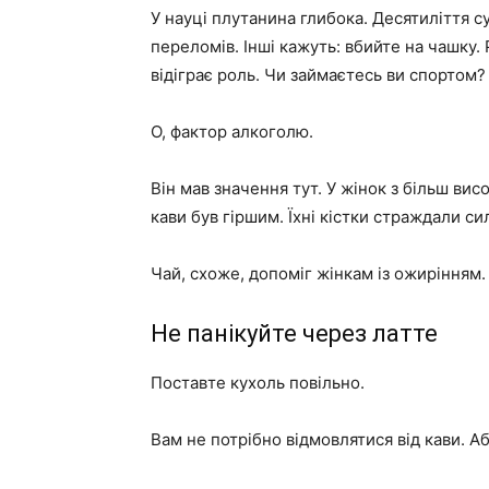
У науці плутанина глибока. Десятиліття с
переломів. Інші кажуть: вбийте на чашку. 
відіграє роль. Чи займаєтесь ви спортом?
О, фактор алкоголю.
Він мав значення тут. У жінок з більш в
кави був гіршим. Їхні кістки страждали си
Чай, схоже, допоміг жінкам із ожирінням.
Не панікуйте через латте
Поставте кухоль повільно.
Вам не потрібно відмовлятися від кави. А