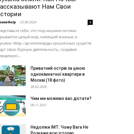
ассказывают Нам Свои
стории
xwelhelp
-
23.08.2024
0
едставьте себе, что под нашими ногами
крывается целый мир, кипящий жизнью и
вуками. Мир, где миллиарды крошечных существ
дут свою бурную деятельность, создавая
видимую...
Приватний острів за ціною
однокімнатної квартири в
Москві (18 фото)
28.02.2020
Чим ми можемо вас дістати?
08.11.2021
Недоліки ІМТ: Чому Вага Не
Розкаже всю історію