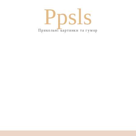
Ppsls
Прикольні картинки та гумор