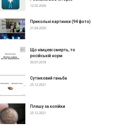
12.02.2026
Прикольні картинки (94 фото)
21.04.2020
Що німцеві смерть, то
російській норм
30.07.2018
Сутінковий ганьба
25.12.2021
Пляшу за копійки
25.12.2021