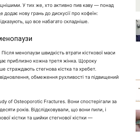
цнішими. У тих же, хто активно пив каву — понад
е додає нову грань до дискусії про кофеїн:
ідказують, що все набагато складніше.
 менопаузи
. Після менопаузи швидкість втрати кісткової маси
дає приблизно кожна третя жінка. Щороку
ше страждають стегнова кістка та хребет.
 відновлення, обмеження рухливості та підвищений
dy of Osteoporotic Fractures. Вони спостерігали за
десяти років. Відслідковували, що вони пили, і
ової кістки та шийки стегнової кістки —