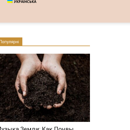
УКРАЇНСЬКА
Популярні
узыка Земли: Как Почвы