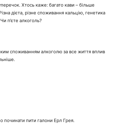
уперечок. Хтось каже: багато кави – більше
Різна дієта, різне споживання кальцію, генетика
 Чи п’єте алкоголь?
исоким споживанням алкоголю за все життя вплив
льніше.
бо починати пити галони Ерл Грея.