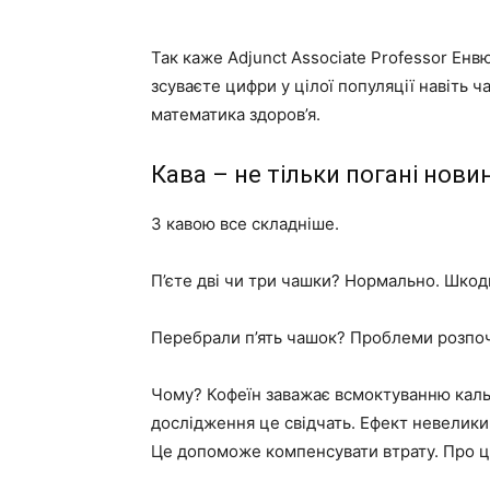
Так каже Adjunct Associate Professor Енв
зсуваєте цифри у цілої популяції навіть ч
математика здоров’я.
Кава – не тільки погані нови
З кавою все складніше.
П’єте дві чи три чашки? Нормально. Шкод
Перебрали п’ять чашок? Проблеми розпоч
Чому? Кофеїн заважає всмоктуванню кальц
дослідження це свідчать. Ефект невелики
Це допоможе компенсувати втрату. Про це