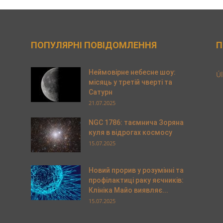
ПОПУЛЯРНІ ПОВІДОМЛЕННЯ
П
Неймовірне небесне шоу:
Úl
місяць у третій чверті та
Сатурн
21.07.2025
NGC 1786: таємнича Зоряна
куля в відрогах космосу
15.07.2025
Новий прорив у розумінні та
профілактиці раку яєчників:
Клініка Майо виявляє...
15.07.2025