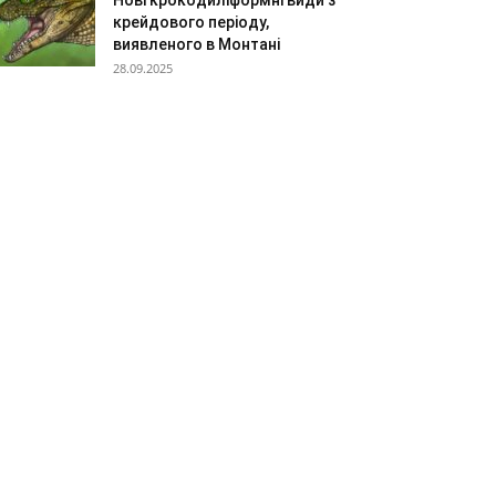
Нові крокодиліформні види з
крейдового періоду,
виявленого в Монтані
28.09.2025