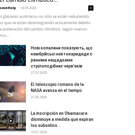
xwelhelp
-
14.03.2026
0
s glaciares austriacos no sólo se están reduciendo,
no que se están desintegrando activamente debido
la aceleración del cambio climático, según nuevos
tos...
Нові копалини показують, що
кембрійські нектокаридиди є
ранніми нащадками
стрілоподібних черв’яків
27.07.2025
El telescopio romano de la
NASA avanza en el tiempo
21.05.2026
La inscripción en Obamacare
disminuye a medida que expiran
los subsidios...
14.01.2026