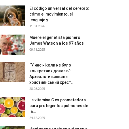
El código universal del cerebro:
cómo el movimiento, el
lenguaje y...
11.01.2026
Muere el genetista pionero
James Watson a los 97 años
09.11.2025
“У нас ніколи не було
конкретних доказів”:
Археологи виявили
християнський хрест...
28.08.2025
La vitamina C es prometedora
para proteger los pulmones de
la...
24.12.2025