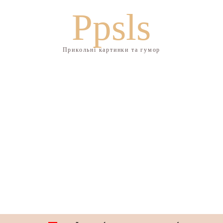
Ppsls
Прикольні картинки та гумор