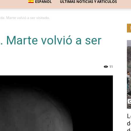
ESPAÑOL
ÚLTIMAS NOTICIAS Y ARTÍCULOS
da. Marte volvió a ser visitado.
. Marte volvió a ser
11
L
d
d