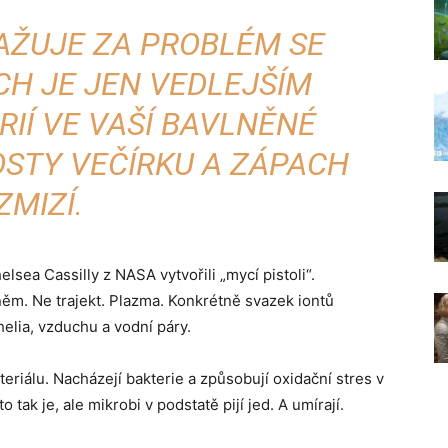
AŽUJE ZA PROBLÉM SE
CH JE JEN VEDLEJŠÍM
IÍ VE VAŠÍ BAVLNĚNÉ
HOSTY VEČÍRKU A ZÁPACH
ZMIZÍ.
lsea Cassilly z NASA vytvořili „mycí pistoli“.
ěm. Ne trajekt. Plazma. Konkrétně svazek iontů
lia, vzduchu a vodní páry.
eriálu. Nacházejí bakterie a způsobují oxidační stres v
tak je, ale mikrobi v podstatě pijí jed. A umírají.