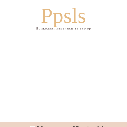
Ppsls
Прикольні картинки та гумор