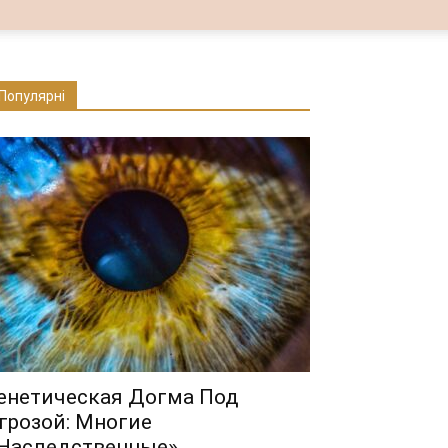
Популярні
енетическая Догма Под
грозой: Многие
Наследственные»