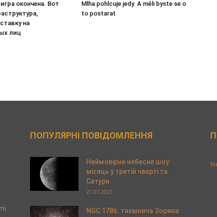
игра окончена. Вот
Mlha pohlcuje jedy. A měli byste se o
аструктура,
to postarat
ставку на
ых лиц
ПОПУЛЯРНІ ПОВІДОМЛЕННЯ
П
Неймовірне небесне шоу:
Ne
місяць у третій чверті та
Сатурн
21.07.2025
mi
NGC 1786: таємнича Зоряна