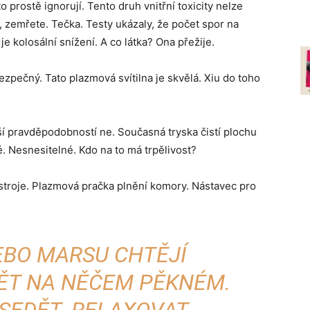
 prostě ignorují. Tento druh vnitřní toxicity nelze
 zemřete. Tečka. Testy ukázaly, že počet spor na
 je kolosální snížení. A co látka? Ona přežije.
zpečný. Tato plazmová svítilna je skvělá. Xiu do toho
tší pravděpodobností ne. Současná tryska čistí plochu
. Nesnesitelné. Kdo na to má trpělivost?
ší stroje. Plazmová pračka plnění komory. Nástavec pro
EBO MARSU CHTĚJÍ
ĚT NA NĚČEM PĚKNÉM.