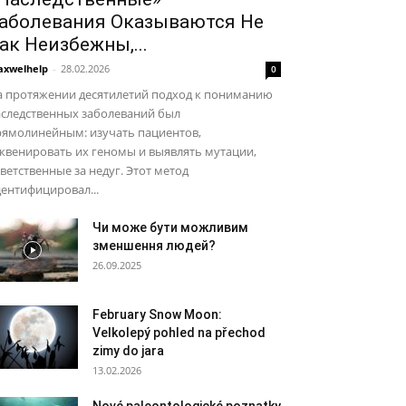
аболевания Оказываются Не
ак Неизбежны,...
xwelhelp
-
28.02.2026
0
а протяжении десятилетий подход к пониманию
аследственных заболеваний был
рямолинейным: изучать пациентов,
квенировать их геномы и выявлять мутации,
ветственные за недуг. Этот метод
ентифицировал...
Чи може бути можливим
зменшення людей?
26.09.2025
February Snow Moon:
Velkolepý pohled na přechod
zimy do jara
13.02.2026