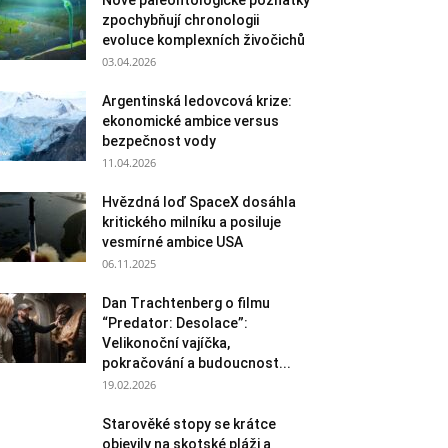
Nové paleontologické poznatky
zpochybňují chronologii
evoluce komplexních živočichů
03.04.2026
Argentinská ledovcová krize:
ekonomické ambice versus
bezpečnost vody
11.04.2026
Hvězdná loď SpaceX dosáhla
kritického milníku a posiluje
vesmírné ambice USA
06.11.2025
Dan Trachtenberg o filmu
“Predator: Desolace”:
Velikonoční vajíčka,
pokračování a budoucnost...
19.02.2026
Starověké stopy se krátce
objevily na skotské pláži a