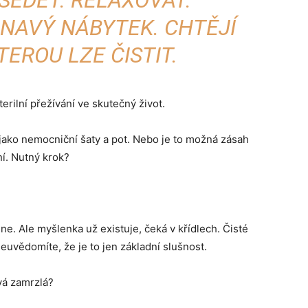
 SEDĚT. RELAXOVAT.
NAVÝ NÁBYTEK. CHTĚJÍ
EROU LZE ČISTIT.
rilní přežívání ve skutečný život.
jako nemocniční šaty a pot. Nebo je to možná zásah
ní. Nutný krok?
e. Ale myšlenka už existuje, čeká v křídlech. Čisté
euvědomíte, že je to jen základní slušnost.
vá zamrzlá?