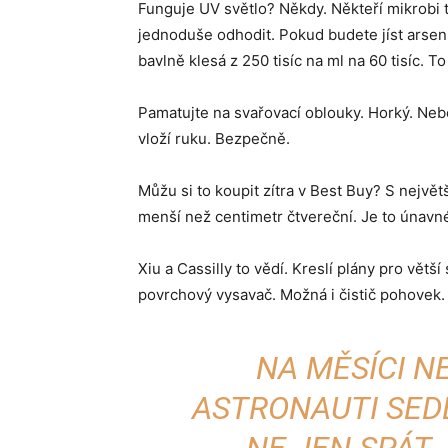
Funguje UV světlo? Někdy. Někteří mikrobi to
jednoduše odhodit. Pokud budete jíst arsen,
bavlně klesá z 250 tisíc na ml na 60 tisíc. To
Pamatujte na svařovací oblouky. Horký. Nebe
vloží ruku. Bezpečně.
Můžu si to koupit zítra v Best Buy? S nejvě
menší než centimetr čtvereční. Je to únavné
Xiu a Cassilly to vědí. Kreslí plány pro vět
povrchový vysavač. Možná i čistič pohovek.
NA MĚSÍCI N
ASTRONAUTI SED