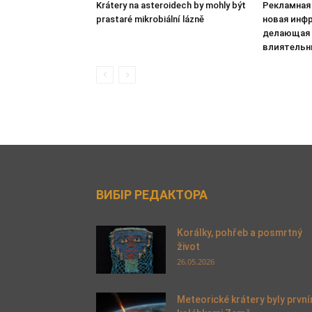
Krátery na asteroidech by mohly být
Рекламная 
prastaré mikrobiální lázně
новая инфр
делающая 
влиятельн
ВИБІР РЕДАКТОРА
Korálky, pohřeb a posmrtný
život
26.05.2026
Meteorické krátery byly první