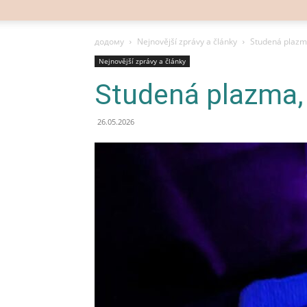
додому
Nejnovější zprávy a články
Studená plazm
Nejnovější zprávy a články
Studená plazma,
26.05.2026