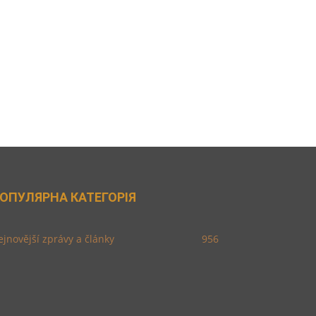
ОПУЛЯРНА КАТЕГОРІЯ
jnovější zprávy a články
956