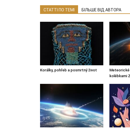
СТАТТІ ПО ТЕМІ
БІЛЬШЕ ВІД АВТОРА
Korálky, pohřeb a posmrtný život
Meteorické 
kolébkami 