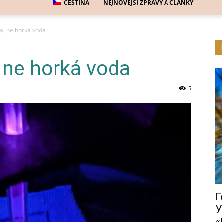
ČEŠTINA
NEJNOVĚJŠÍ ZPRÁVY A ČLÁNKY
a, ne horká voda
 ne horká voda
5
Г
У
«