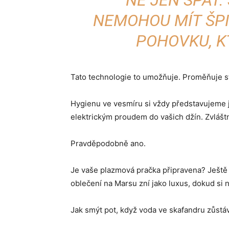
NE JEN SPÁT.
NEMOHOU MÍT ŠPI
POHOVKU, KT
Tato technologie to umožňuje. Proměňuje ste
Hygienu ve vesmíru si vždy představujeme 
elektrickým proudem do vašich džín. Zvlášt
Pravděpodobně ano.
Je vaše plazmová pračka připravena? Ještě n
oblečení na Marsu zní jako luxus, dokud si n
Jak smýt pot, když voda ve skafandru zůstá