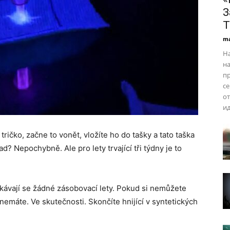
З
Т
ma
Н
н
п
се
от
ид
tričko, začne to vonět, vložíte ho do tašky a tato taška
ad? Nepochybně. Ale pro lety trvající tři týdny je to
čekávají se žádné zásobovací lety. Pokud si nemůžete
nemáte. Ve skutečnosti. Skončíte hnijící v syntetických