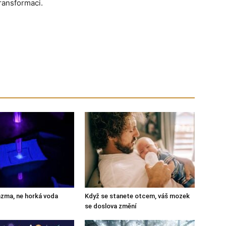
transformaci.
zma, ne horká voda
Když se stanete otcem, váš mozek
se doslova změní