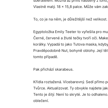
sběratelem. Možná až příliš nadšený z toho,
Vlastně malý. 18 x 15,8 palce. Může vám zakr
To, co je na něm, je důležitější než velikost.
Egyptoložka Emily Teeter to vyřešila pro muz
Černé, červené a žluté tečky tvoří oči. Make
korálky. Vypadá to jako Tutova maska, kdyb
Pravděpodobně Nut, bohyně oblohy. Její těl
tomto případě.
Pak přichází skarabeus.
Křídla roztažená. Vícebarevný. Sedí přímo p
Tvůrce. Aktualizovat. Ty obvykle najdete ja
Tento je
šitý
. Není to skryté. Je to odhale
oblečení.