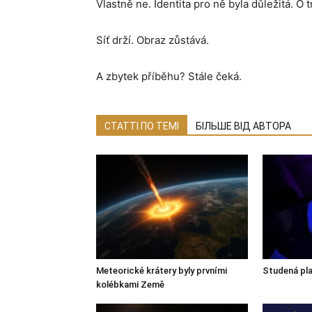
Vlastně ne. Identita pro ně byla důležitá. O 
Síť drží. Obraz zůstává.
A zbytek příběhu? Stále čeká.
СТАТТІ ПО ТЕМІ
БІЛЬШЕ ВІД АВТОРА
Meteorické krátery byly prvními
Studená pla
kolébkami Země