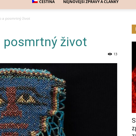
ČEŠTINA
NEJNOVĚJŠÍ ZPRÁVY A ČLÁNKY
b a posmrtný život
a posmrtný život
13
S
z
z