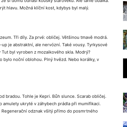
 že si domů odnáší kousky starověku. Ale tahle obálka.
ýt hlavu. Možná klíční kost, kdybys byl malý.
eum. Tři díly. Za prvé: obličej. Většinou tmavě modrá.
-up je abstraktní, ale nervózní. Také vousy. Tyrkysové
y Tut byl vyroben z mozaikového skla. Modrý?
o bylo noční oblohou. Plný hvězd. Nebo korálky, v
od bradou. Tohle je Kepri. Bůh slunce. Scarab obličej.
ko amulety ukryté v záhybech prádla při mumifikaci.
no. Regenerační odznak všitý přímo do posmrtného