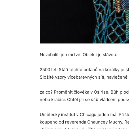
Nezabalili jen mrtvé. Oblékli je slávou.
2500 let. Stáří těchto potahů na korálky je s
Složité vzory vícebarevných sítí, navlečené
za co? Proměnit člověka v Osirise. Bůh plod
nebo krabici. Chtěl jsi se
stát
vládcem podsv
Umělecký institut v Chicagu jeden má. Přiš
koupeno od reverenda Chauncey Muchy. Reží