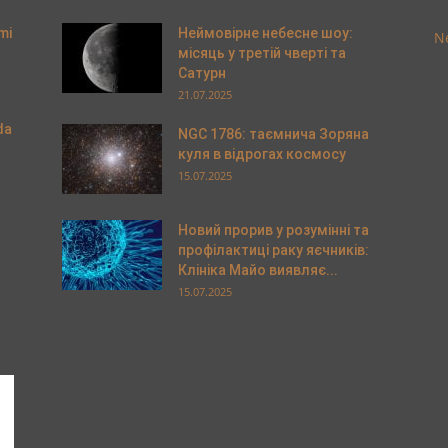
mi
Неймовірне небесне шоу:
Ne
місяць у третій чверті та
Сатурн
21.07.2025
da
NGC 1786: таємнича Зоряна
куля в відрогах космосу
15.07.2025
Новий прорив у розумінні та
профілактиці раку яєчників:
Клініка Майо виявляє...
15.07.2025