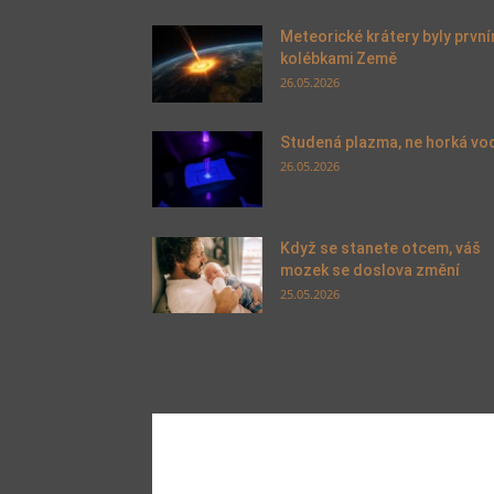
Meteorické krátery byly první
kolébkami Země
26.05.2026
Studená plazma, ne horká vo
26.05.2026
Když se stanete otcem, váš
mozek se doslova změní
25.05.2026