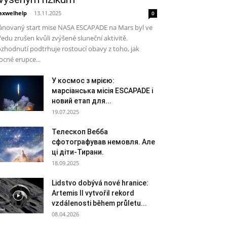
xwelhelp
-
13.11.2025
0
ánovaný start mise NASA ESCAPADE na Mars byl ve
ředu zrušen kvůli zvýšené sluneční aktivitě.
zhodnutí podtrhuje rostoucí obavy z toho, jak
cné erupce...
У космос з мрією:
марсіанська місія ESCAPADE і
новий етап для...
19.07.2025
Телескоп Вебба
сфотографував немовля. Але
ці діти-Тирани.
18.09.2025
Lidstvo dobývá nové hranice:
Artemis II vytvořil rekord
vzdálenosti během průletu...
08.04.2026