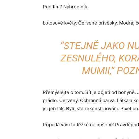
Pod tím? Náhrdelník.
Lotosové květy. Červené přívěsky. Modrá, če
“STEJNĚ JAKO N
ZESNULÉHO, KOR
MUMII,” PO
Přemýšlejte o tom. Síť je objetí od bohyně. 
prádlo. Červený. Ochranná barva. Látka a 
jsi jen tak. Byli jste rekonstruováni. Pixel p
Připadá vám to těžké na nošení? Pravděpodo