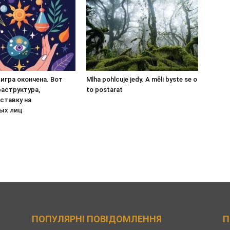
игра окончена. Вот
Mlha pohlcuje jedy. A měli byste se o
аструктура,
to postarat
ставку на
ых лиц
ПОПУЛЯРНІ ПОВІДОМЛЕННЯ
П