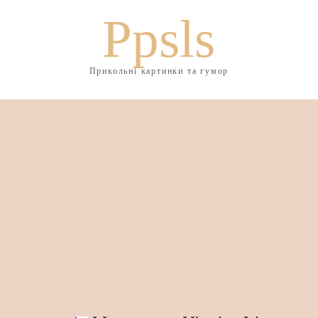
Ppsls
Прикольні картинки та гумор