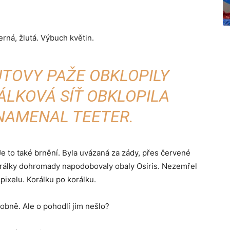
rná, žlutá. Výbuch květin.
UTOVY PAŽE OBKLOPILY
ÁLKOVÁ SÍŤ OBKLOPILA
ZNAMENAL TEETER.
Je to také brnění. Byla uvázaná za zády, přes červené
korálky dohromady napodobovaly obaly Osiris. Nezemřel
o pixelu. Korálku po korálku.
bně. Ale o pohodlí jim nešlo?