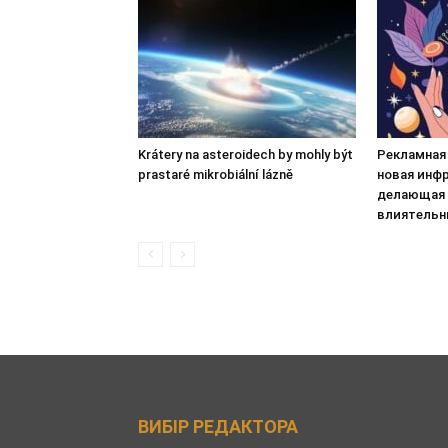
Krátery na asteroidech by mohly být
Рекламная 
prastaré mikrobiální lázně
новая инфр
делающая 
влиятельн
ВИБІР РЕДАКТОРА