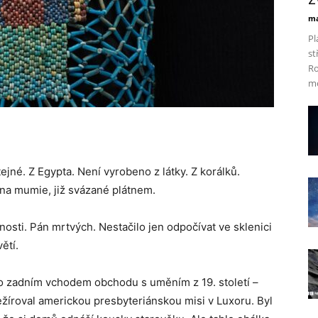
ma
Pl
st
Ro
mo
tejné. Z Egypta. Není vyrobeno z látky. Z korálků.
 na mumie, již svázané plátnem.
nosti. Pán mrtvých. Nestačilo jen odpočívat ve sklenici
ětí.
lo zadním vchodem obchodu s uměním z 19. století –
roval americkou presbyteriánskou misi v Luxoru. Byl