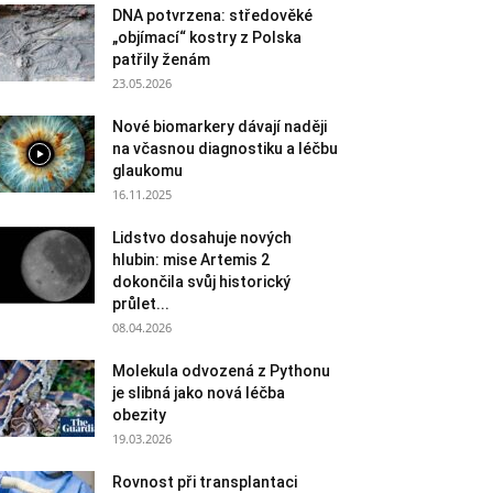
DNA potvrzena: středověké
„objímací“ kostry z Polska
patřily ženám
23.05.2026
Nové biomarkery dávají naději
na včasnou diagnostiku a léčbu
glaukomu
16.11.2025
Lidstvo dosahuje nových
hlubin: mise Artemis 2
dokončila svůj historický
průlet...
08.04.2026
Molekula odvozená z Pythonu
je slibná jako nová léčba
obezity
19.03.2026
Rovnost při transplantaci