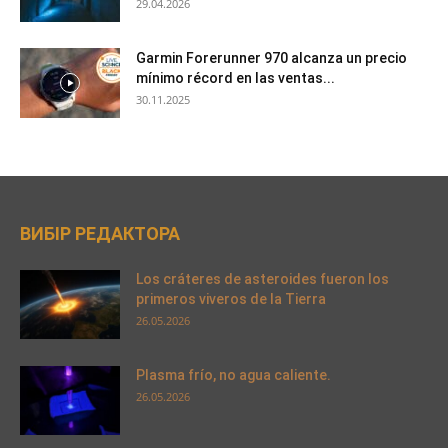
29.04.2026
Garmin Forerunner 970 alcanza un precio
mínimo récord en las ventas...
30.11.2025
ВИБІР РЕДАКТОРА
Los cráteres de asteroides fueron los
primeros viveros de la Tierra
26.05.2026
Plasma frío, no agua caliente.
26.05.2026