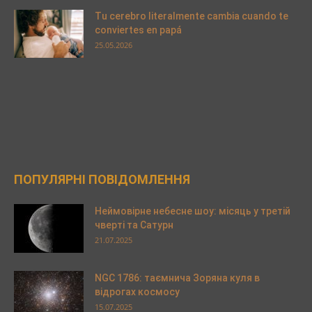
Tu cerebro literalmente cambia cuando te
conviertes en papá
25.05.2026
ПОПУЛЯРНІ ПОВІДОМЛЕННЯ
Неймовірне небесне шоу: місяць у третій
чверті та Сатурн
21.07.2025
NGC 1786: таємнича Зоряна куля в
відрогах космосу
15.07.2025