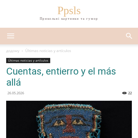
Ppsls
Прикольні картинки та гумор
додому
Últimas noticias y artículos
Últimas noticias y artículos
Cuentas, entierro y el más
allá
26.05.2026
22