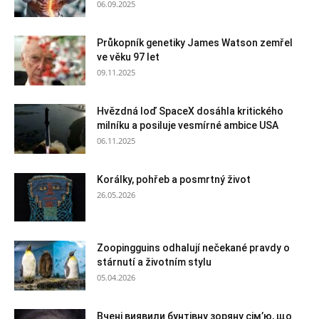
06.09.2025
Průkopník genetiky James Watson zemřel
ve věku 97 let
09.11.2025
Hvězdná loď SpaceX dosáhla kritického
milníku a posiluje vesmírné ambice USA
06.11.2025
Korálky, pohřeb a posmrtný život
26.05.2026
Zoopingguins odhalují nečekané pravdy o
stárnutí a životním stylu
05.04.2026
Вчені виявили бунтівну зоряну сім’ю, що