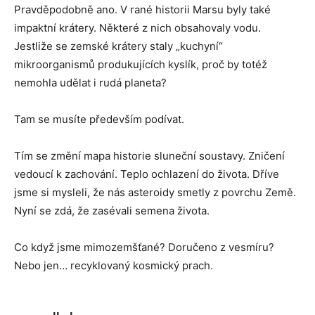
Pravděpodobně ano. V rané historii Marsu byly také
impaktní krátery. Některé z nich obsahovaly vodu.
Jestliže se zemské krátery staly „kuchyní“
mikroorganismů produkujících kyslík, proč by totéž
nemohla udělat i rudá planeta?
Tam se musíte především podívat.
Tím se změní mapa historie sluneční soustavy. Zničení
vedoucí k zachování. Teplo ochlazení do života. Dříve
jsme si mysleli, že nás asteroidy smetly z povrchu Země.
Nyní se zdá, že zasévali semena života.
Co když jsme mimozemšťané? Doručeno z vesmíru?
Nebo jen… recyklovaný kosmický prach.