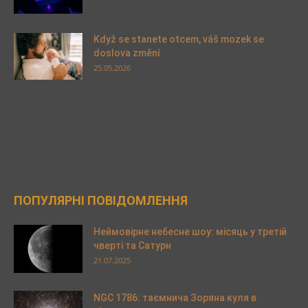
Když se stanete otcem, váš mozek se
doslova změní
25.05.2026
ПОПУЛЯРНІ ПОВІДОМЛЕННЯ
Неймовірне небесне шоу: місяць у третій
чверті та Сатурн
21.07.2025
NGC 1786: таємнича Зоряна куля в