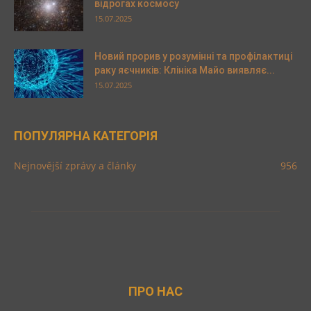
відрогах космосу
15.07.2025
Новий прорив у розумінні та профілактиці
раку яєчників: Клініка Майо виявляє...
15.07.2025
ПОПУЛЯРНА КАТЕГОРІЯ
Nejnovější zprávy a články
956
ПРО НАС