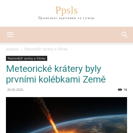
Ppsls
Прикольні картинки та гумор
додому
Nejnovější zprávy a články
Nejnovější zprávy a články
Meteorické krátery byly
prvními kolébkami Země
26.05.2026
16