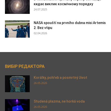
кидає виклик космічному порядку
24.07.2025
NASA spouští na prvního dubna misi Artemis
2: Bez vtipu
02.04.2026
ВИБІР РЕДАКТОРА
Korálky, pohřeb a posmrtný život
26.05.2026
Studená plazma, ne horká voda
26.05.2026