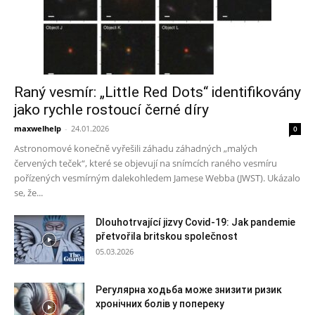
Raný vesmír: „Little Red Dots“ identifikovány
jako rychle rostoucí černé díry
maxwelhelp
-
24.01.2026
0
Astronomové konečně vyřešili záhadu záhadných „malých
červených teček“, které se objevují na snímcích raného vesmíru
pořízených vesmírným dalekohledem Jamese Webba (JWST). Ukázalo
se, že...
Dlouhotrvající jizvy Covid-19: Jak pandemie
přetvořila britskou společnost
05.03.2026
Регулярна ходьба може знизити ризик
хронічних болів у попереку