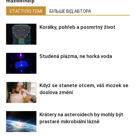
maxwelhelp
СТАТТІ ПО ТЕМІ
БІЛЬШЕ ВІД АВТОРА
Korálky, pohřeb a posmrtný život
Studená plazma, ne horká voda
Když se stanete otcem, váš mozek se
doslova změní
Krátery na asteroidech by mohly být
prastaré mikrobiální lázně