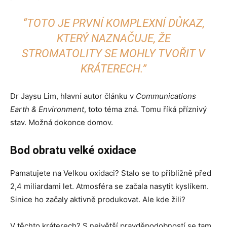
“TOTO JE PRVNÍ KOMPLEXNÍ DŮKAZ,
KTERÝ NAZNAČUJE, ŽE
STROMATOLITY SE MOHLY TVOŘIT V
KRÁTERECH.”
Dr Jaysu Lim, hlavní autor článku v
Communications
Earth & Environment
, toto téma zná. Tomu říká příznivý
stav. Možná dokonce domov.
Bod obratu velké oxidace
Pamatujete na Velkou oxidaci? Stalo se to přibližně před
2,4 miliardami let. Atmosféra se začala nasytit kyslíkem.
Sinice ho začaly aktivně produkovat. Ale kde žili?
V těchto kráterech? S největší pravděpodobností se tam