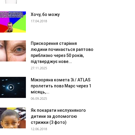
Хочу, бо можу
17.04.2018
Прискорення старіння
людини починається раптово
приблизно через 50 років,
підтверджує нове...
27.11.2025
Міжзоряна комета 3i / ATLAS
пролетить повз Марс через 1
місяць,...
06.09.2025
Як покарати неслухняного
дитини за допомогою
стрижки (3 фото)
12.06.2018