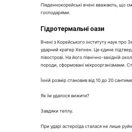
Південнокорейські вчені вважають, що см
господарями.
Гідротермальні оази
Вчені з Корейського інституту наук про 
ударний кратер Хепхен. Це єдине підтве
півострові. На його північно-західній око
породи, сформовані мікроорганізмами. С
Їхній розмір становив від 10 до 20 сантим
Як їм удалося вижити?
Завдяки теплу.
При ударі астероїда сталася не лише руй