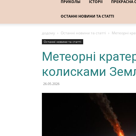
ПРИКОЛЫ
ІСТОРІЇ
ПРЕКРАСНА 
ОСТАННІ НОВИНИ ТА СТАТТІ
додому
Останні новини та статті
Метеорні кр
Останні новини та статті
Метеорні крате
колисками Земл
26.05.2026