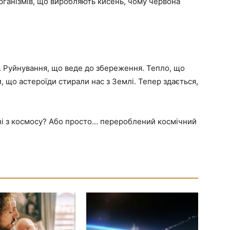
рганізмів, що виробляють кисень, чому червона
и. Руйнування, що веде до збереження. Тепло, що
 що астероїди стирали нас з Землі. Тепер здається,
і з космосу? Або просто… перероблений космічний