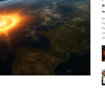
а
ma
Д
бу
бу
ти
зб