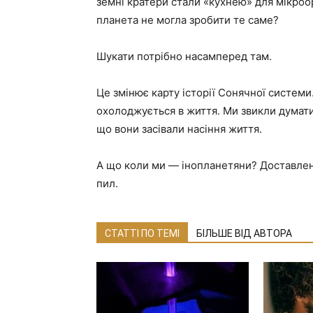
земні кратери стали «кухнею» для мікроо
планета не могла зробити те саме?
Шукати потрібно насамперед там.
Це змінює карту історії Сонячної систем
охолоджується в життя. Ми звикли думати,
що вони засівали насіння життя.
А що коли ми — інопланетяни? Доставлен
пил.
СТАТТІ ПО ТЕМІ
БІЛЬШЕ ВІД АВТОРА