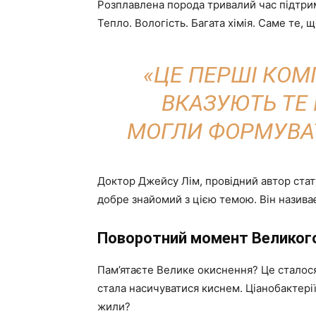
Розплавлена ​​порода тривалий час підтр
Тепло. Вологість. Багата хімія. Саме те, 
«ЦЕ ПЕРШІ КОМ
ВКАЗУЮТЬ ТЕ 
МОГЛИ ФОРМУВАТ
Доктор Джейсу Лім, провідний автор статт
добре знайомий з цією темою. Він назива
Поворотний момент Великог
Пам’ятаєте Велике окиснення? Це сталося
стала насичуватися киснем. Ціанобактері
жили?