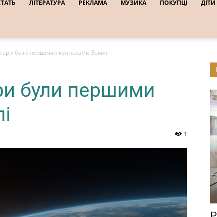
СТАТЬ
ЛІТЕРАТУРА
РЕКЛАМА
МУЗИКА
ПОКУПЦІ
ДІТИ
атери були першими колисками Землі
ри були першими
і
1
Р