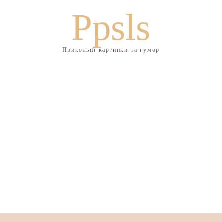
Ppsls
Прикольні картинки та гумор