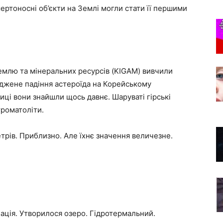
ертоносні об’єкти на Землі могли стати її першими
Землю та мінеральних ресурсів (KIGAM) вивчили
рджене падіння астероїда на Корейському
лиці вони знайшли щось давнє. Шаруваті гірські
троматоліти.
етрів. Приблизно. Але їхнє значення величезне.
нація. Утворилося озеро. Гідротермальний.