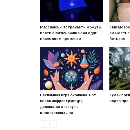
Марсіанські астронавти можуть
Твій мозок
прати білизну, очищаючи одяг
змінюється
плазмовим променем
батьком
Рекламная игра окончена. Вот
Туман погл
новая инфраструктура,
варто про
делающая ставку на
влиятельных лиц