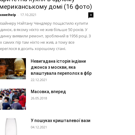
мериканському домі (16 фото)
xwelhelp
-
17.10.2021
0
изайнеру Нэйтану Чендлеру пощастило купити
динок, в якому ніхто не жив більше 50 років. У
динку виявили ремонт, зроблений в 1956 році. З
х самих пір там ніхто не жив, а тому все
ереглося в досить хорошому стані.
Невигадана історія індіани
джонса з москви, яка
влаштувала переполох в фбр
22.12.2021
Масовка, вперед
26.05.2018
У пошуках кришталевої вази
04.12.2021