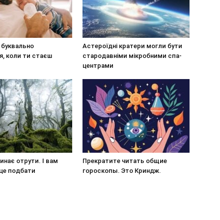
 буквально
Астероїдні кратери могли бути
, коли ти стаєш
стародавніми мікробними спа-
центрами
инає отрути. І вам
Прекратите читать общие
 це подбати
гороскопы. Это Криндж.