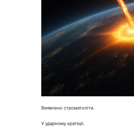
Виявлено строматоліти.
У ударному кратері.