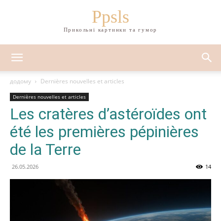
Ppsls
Прикольні картинки та гумор
додому
Dernières nouvelles et articles
Dernières nouvelles et articles
Les cratères d’astéroïdes ont
été les premières pépinières
de la Terre
26.05.2026
14