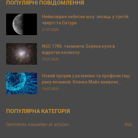
ПОПУЛЯРНІ ПОВІДОМЛЕННЯ
Неймовірне небесне шоу: місяць у третій
чверті та Сатурн
21.07.2025
NGC 1786: таємнича Зоряна куля в
відрогах космосу
15.07.2025
Новий прорив у розумінні та профілактиці
раку яєчників: Клініка Майо виявляє...
15.07.2025
ПОПУЛЯРНА КАТЕГОРІЯ
Dernières nouvelles et articles
956