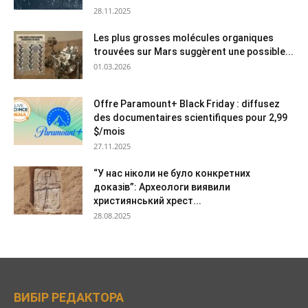
28.11.2025
Les plus grosses molécules organiques
trouvées sur Mars suggèrent une possible...
01.03.2026
Offre Paramount+ Black Friday : diffusez
des documentaires scientifiques pour 2,99
$/mois
27.11.2025
“У нас ніколи не було конкретних
доказів”: Археологи виявили
християнський хрест...
28.08.2025
ВИБІР РЕДАКТОРА