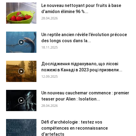
Le nouveau nettoyant pour fruits à base
d’amidon élimine 96 %...
28.04.2026
Un reptile ancien révèle l’évolution précoce
des longs cous dans la...
18.11.2025
Дослідження підрахувало, що лісові
пожежі в Канаді в 2023 році призвели...
12.09.2025
Un nouveau cauchemar commence : premier
teaser pour Alien : Isolation...
28.04.2026
Défi d’archéologie : testez vos
compétences en reconnaissance
d’artefacts