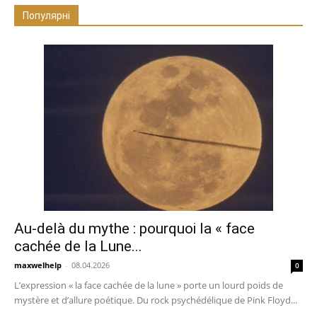
Популярні
Au-delà du mythe : pourquoi la « face
cachée de la Lune...
maxwelhelp
-
08.04.2026
0
L’expression « la face cachée de la lune » porte un lourd poids de
mystère et d’allure poétique. Du rock psychédélique de Pink Floyd...