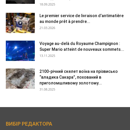
18.09.2025
Le premier service de livraison d’antimatière
au monde prêt à prendre...
21.03.2026
Voyage au-delà du Royaume Champignon :
Super Mario atteint de nouveaux sommets...
13.11.2025
2100-річний скелет воїна на прізвисько
“владика Сакара”, похований в
приголомшливому золотому...
31.08.2025
ВИБІР РЕДАКТОРА