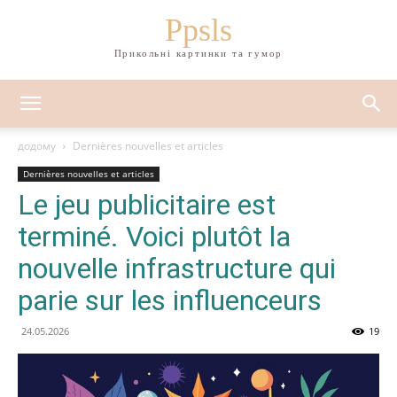
Ppsls
Прикольні картинки та гумор
додому
Dernières nouvelles et articles
Dernières nouvelles et articles
Le jeu publicitaire est
terminé. Voici plutôt la
nouvelle infrastructure qui
parie sur les influenceurs
24.05.2026
19