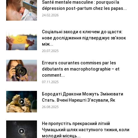
Santé mentale masculine : pourquoi la
dépression post-partum chez les papas...
24.02.2026
Соціальні заходи є ключем до щастя:
нове дослідження підтверджує зв’язок
між...
20.07.2025
Erreurs courantes commises par les
débutants en macrophotographie – et
comment...
07.11.2025
Бородаті Дракони Можуть Змінювати
Стать. Вчені Нарешті З’ясували, Як
26.08.2025
Не пропустіть прекрасний літній
Чумацький шлях наступного тижня, коли
молодий місяць...