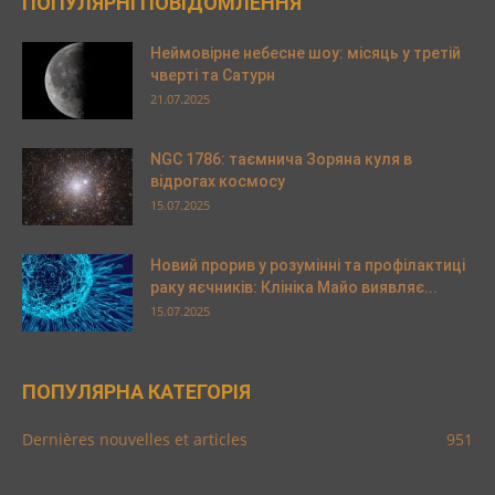
ПОПУЛЯРНІ ПОВІДОМЛЕННЯ
Неймовірне небесне шоу: місяць у третій
чверті та Сатурн
21.07.2025
NGC 1786: таємнича Зоряна куля в
відрогах космосу
15.07.2025
Новий прорив у розумінні та профілактиці
раку яєчників: Клініка Майо виявляє...
15.07.2025
ПОПУЛЯРНА КАТЕГОРІЯ
Dernières nouvelles et articles
951