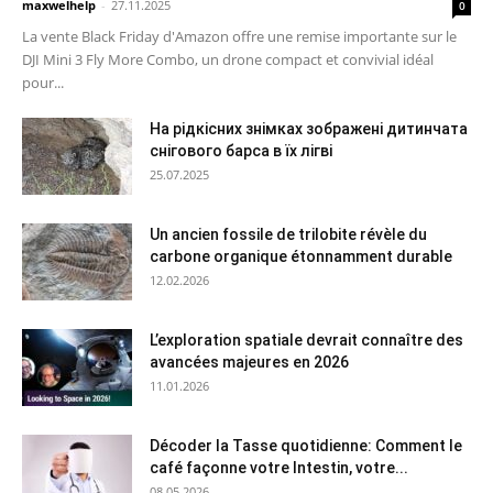
maxwelhelp
-
27.11.2025
0
La vente Black Friday d'Amazon offre une remise importante sur le
DJI Mini 3 Fly More Combo, un drone compact et convivial idéal
pour...
На рідкісних знімках зображені дитинчата
снігового барса в їх лігві
25.07.2025
Un ancien fossile de trilobite révèle du
carbone organique étonnamment durable
12.02.2026
L’exploration spatiale devrait connaître des
avancées majeures en 2026
11.01.2026
Décoder la Tasse quotidienne: Comment le
café façonne votre Intestin, votre...
08.05.2026