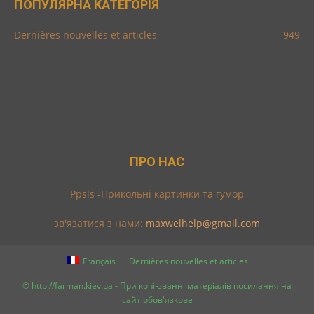
ПОПУЛЯРНА КАТЕГОРІЯ
Dernières nouvelles et articles
949
ПРО НАС
Ppsls -Прикольні картинки та гумор
зв'язатися з нами:
maxwelhelp@gmail.com
Français
Dernières nouvelles et articles
© http://farman.kiev.ua - При копіюванні матеріалів посилання на
сайт обов'язкове