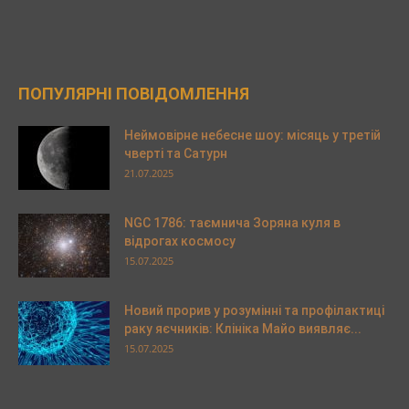
ПОПУЛЯРНІ ПОВІДОМЛЕННЯ
Неймовірне небесне шоу: місяць у третій
чверті та Сатурн
21.07.2025
NGC 1786: таємнича Зоряна куля в
відрогах космосу
15.07.2025
Новий прорив у розумінні та профілактиці
раку яєчників: Клініка Майо виявляє...
15.07.2025