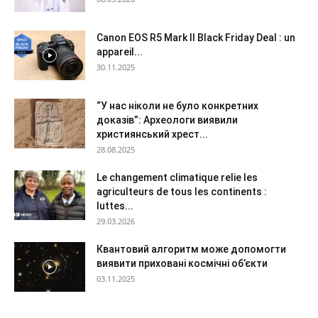
Canon EOS R5 Mark II Black Friday Deal : un
appareil...
30.11.2025
“У нас ніколи не було конкретних
доказів”: Археологи виявили
християнський хрест...
28.08.2025
Le changement climatique relie les
agriculteurs de tous les continents :
luttes...
29.03.2026
Квантовий алгоритм може допомогти
виявити приховані космічні об’єкти
03.11.2025