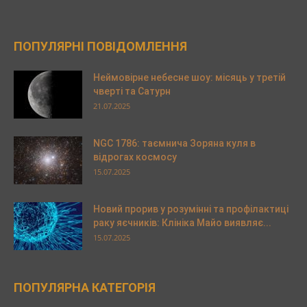
ПОПУЛЯРНІ ПОВІДОМЛЕННЯ
Неймовірне небесне шоу: місяць у третій
чверті та Сатурн
21.07.2025
NGC 1786: таємнича Зоряна куля в
відрогах космосу
15.07.2025
Новий прорив у розумінні та профілактиці
раку яєчників: Клініка Майо виявляє...
15.07.2025
ПОПУЛЯРНА КАТЕГОРІЯ