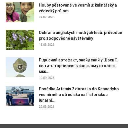
Houby pěstované ve vesmíru: kulinářský a
vědecký průlom
24.02.2026
Ochrana anglických modrých lesů: průvodce
pro zodpovědné návštěvníky
11.05.2026
Рідкісний артефакт, знайдений у Швеції,
світить торгівлею в залізному столітті
між...
19.09.2025
Posádka Artemis 2 dorazila do Kennedyho
vesmírného střediska na historickou
lunární...
29.03.2026