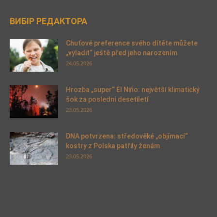
ВИБІР РЕДАКТОРА
Chuťové preference svého dítěte můžete
„vyladit“ ještě před jeho narozením
24.05.2026
Hrozba „super“ El Niño: největší klimatický
šok za poslední desetiletí
23.05.2026
DNA potvrzena: středověké „objímací“
kostry z Polska patřily ženám
23.05.2026