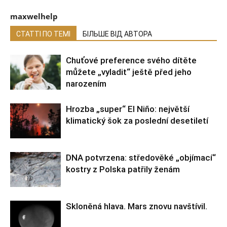
maxwelhelp
СТАТТІ ПО ТЕМІ
БІЛЬШЕ ВІД АВТОРА
Chuťové preference svého dítěte
můžete „vyladit“ ještě před jeho
narozením
Hrozba „super“ El Niño: největší
klimatický šok za poslední desetiletí
DNA potvrzena: středověké „objímací“
kostry z Polska patřily ženám
Skloněná hlava. Mars znovu navštívil.