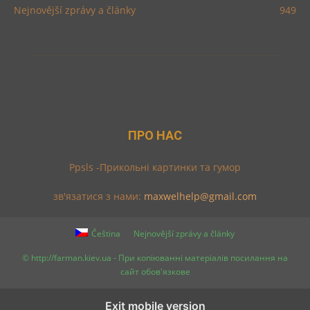
Nejnovější zprávy a články
949
ПРО НАС
Ppsls -Прикольні картинки та гумор
зв'язатися з нами:
maxwelhelp@gmail.com
Čeština
Nejnovější zprávy a články
© http://farman.kiev.ua - При копіюванні матеріалів посилання на
сайт обов'язкове
Exit mobile version