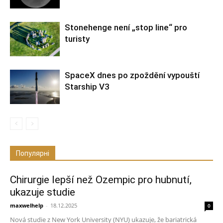
Stonehenge není „stop line“ pro
turisty
SpaceX dnes po zpoždění vypouští
Starship V3
Популярні
Chirurgie lepší než Ozempic pro hubnutí,
ukazuje studie
maxwelhelp
-
18.12.2025
0
Nová studie z New York University (NYU) ukazuje, že bariatrická