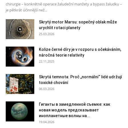
chirurgie – konkrétně operace žaludeční manžety a bypass žaludku –
je pětkrát účinnější než...
Skrytý motor Marsu: sopečný oblak může
urychlit rotaci planety
25.03.2026
Kolize černé díry je v rozporu s očekáváním,
náročná teorie relativity
22.11.2025
Skrytá temnota: Proč „normální“ lidé udržují
toxické chování
06.03.2026
Гиганты в замедленной съемке: как
новая модель предсказывает
инопланетные волны на...
19.04.2026