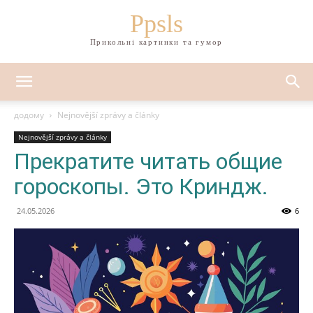
Ppsls
Прикольні картинки та гумор
додому
Nejnovější zprávy a články
Nejnovější zprávy a články
Прекратите читать общие
гороскопы. Это Криндж.
24.05.2026
6