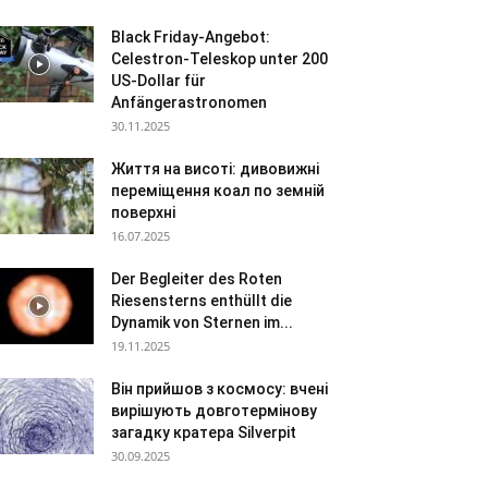
Black Friday-Angebot:
Celestron-Teleskop unter 200
US-Dollar für
Anfängerastronomen
30.11.2025
Життя на висоті: дивовижні
переміщення коал по земній
поверхні
16.07.2025
Der Begleiter des Roten
Riesensterns enthüllt die
Dynamik von Sternen im...
19.11.2025
Він прийшов з космосу: вчені
вирішують довготермінову
загадку кратера Silverpit
30.09.2025