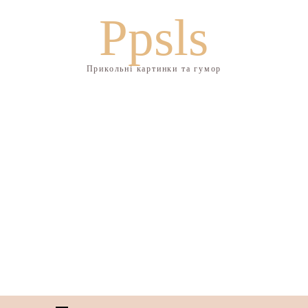
Ppsls
Прикольні картинки та гумор