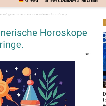
DEUTSCH
NEUESTE NACHRICHTEN UND ARTIKEL
e auf, generische Horoskope zu lesen. Es ist Cringe.
generische Horoskope
ringe.
3
D
f
W