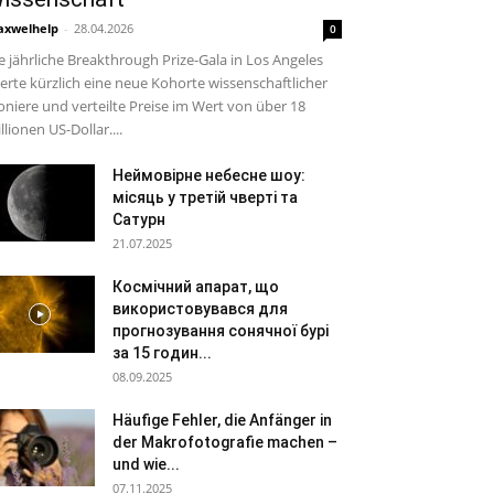
xwelhelp
-
28.04.2026
0
e jährliche Breakthrough Prize-Gala in Los Angeles
ierte kürzlich eine neue Kohorte wissenschaftlicher
oniere und verteilte Preise im Wert von über 18
llionen US-Dollar....
Неймовірне небесне шоу:
місяць у третій чверті та
Сатурн
21.07.2025
Космічний апарат, що
використовувався для
прогнозування сонячної бурі
за 15 годин...
08.09.2025
Häufige Fehler, die Anfänger in
der Makrofotografie machen –
und wie...
07.11.2025