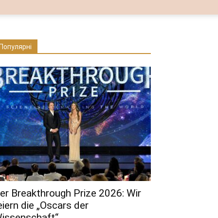
Популярні
er Breakthrough Prize 2026: Wir
eiern die „Oscars der
issenschaft“