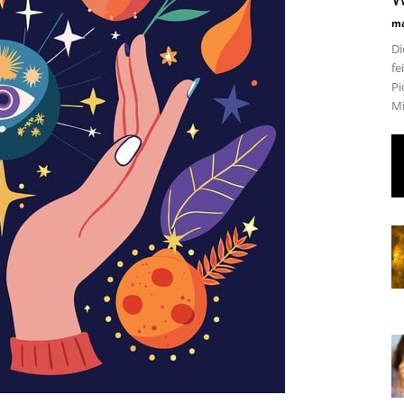
ma
Di
fe
Pi
Mi