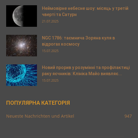
Неймовірне небесне шоу: місяць у третій
чверті та Сатурн
21.07.2025
NGC 1786: таємнича Зоряна куля в
відрогах космосу
15.07.2025
Новий прорив у розумінні та профілактиці
раку яєчників: Клініка Майо виявляє...
15.07.2025
ПОПУЛЯРНА КАТЕГОРІЯ
Neueste Nachrichten und Artikel
947