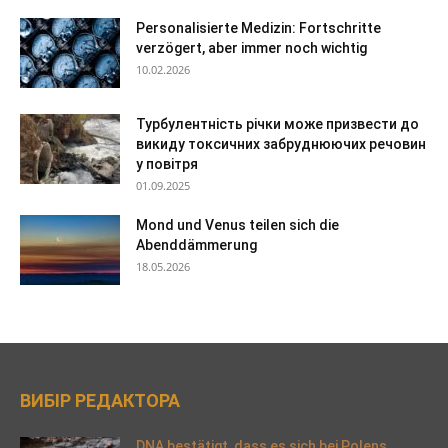
Personalisierte Medizin: Fortschritte
verzögert, aber immer noch wichtig
10.02.2026
Турбулентність річки може призвести до
викиду токсичних забруднюючих речовин
у повітря
01.09.2025
Mond und Venus teilen sich die
Abenddämmerung
18.05.2026
ВИБІР РЕДАКТОРА
DNA bestätigt, dass es sich bei Polens