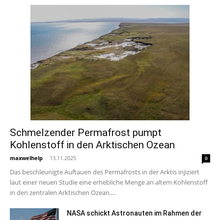
Schmelzender Permafrost pumpt
Kohlenstoff in den Arktischen Ozean
maxwelhelp
-
13.11.2025
0
Das beschleunigte Auftauen des Permafrosts in der Arktis injiziert
laut einer neuen Studie eine erhebliche Menge an altem Kohlenstoff
in den zentralen Arktischen Ozean....
NASA schickt Astronauten im Rahmen der