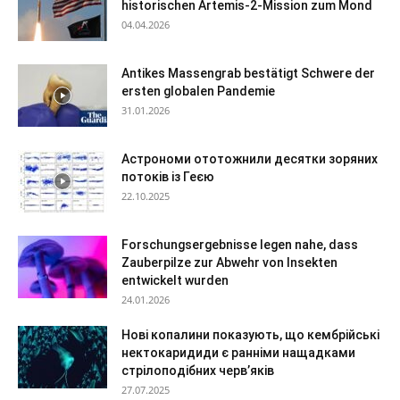
historischen Artemis-2-Mission zum Mond
04.04.2026
Antikes Massengrab bestätigt Schwere der
ersten globalen Pandemie
31.01.2026
Астрономи ототожнили десятки зоряних
потоків із Геєю
22.10.2025
Forschungsergebnisse legen nahe, dass
Zauberpilze zur Abwehr von Insekten
entwickelt wurden
24.01.2026
Нові копалини показують, що кембрійські
нектокаридиди є ранніми нащадками
стрілоподібних черв’яків
27.07.2025