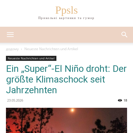
Ppsls
Прикольні картинки та гумор
додому
Neueste Nachrichten und Artikel
Neueste Nachrichten und Artikel
Ein „Super“-El Niño droht: Der
größte Klimaschock seit
Jahrzehnten
23.05.2026
18