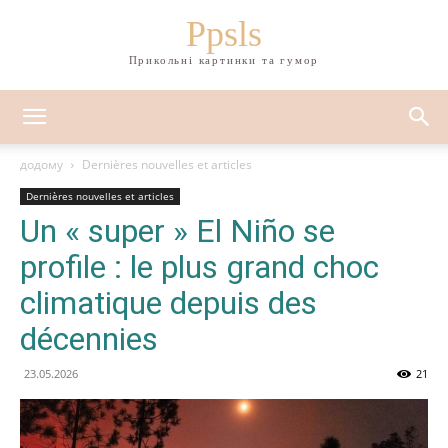
Ppsls
Прикольні картинки та гумор
додому
Dernières nouvelles et articles
Dernières nouvelles et articles
Un « super » El Niño se
profile : le plus grand choc
climatique depuis des
décennies
23.05.2026
21