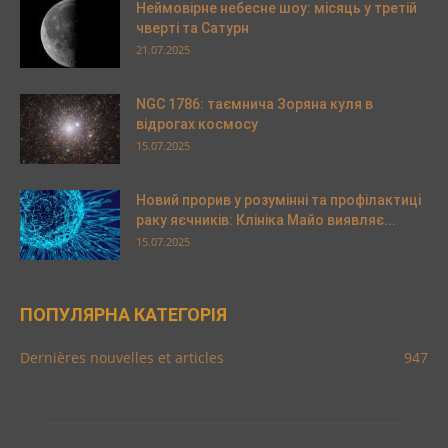
Неймовірне небесне шоу: місяць у третій
чверті та Сатурн
21.07.2025
NGC 1786: таємнича Зоряна куля в
відрогах космосу
15.07.2025
Новий прорив у розумінні та профілактиці
раку яєчників: Клініка Майо виявляє...
15.07.2025
ПОПУЛЯРНА КАТЕГОРІЯ
Dernières nouvelles et articles
947