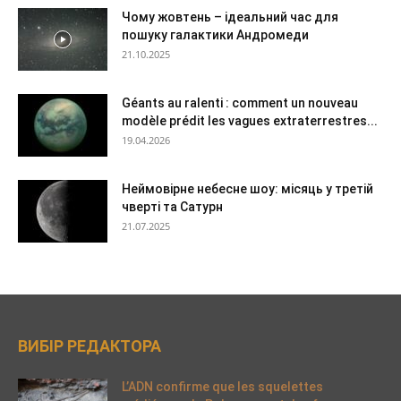
Чому жовтень – ідеальний час для
пошуку галактики Андромеди
21.10.2025
Géants au ralenti : comment un nouveau
modèle prédit les vagues extraterrestres...
19.04.2026
Неймовірне небесне шоу: місяць у третій
чверті та Сатурн
21.07.2025
ВИБІР РЕДАКТОРА
L’ADN confirme que les squelettes