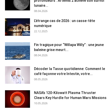
profondeurs : Artemis 2 achève son survol
lunaire...
08.04.2026
L’étrange cas de 2026 : un casse-tête
numérique
22.12.2025
Fin tragique pour “Willapa Willy” : une jeune
baleine grise meurt...
08.04.2026
Décoder la Tasse quotidienne: Comment le
café façonne votre Intestin, votre...
08.05.2026
NASA’s 120-Kilowatt Plasma Thruster
Clears Key Hurdle for Human Mars Missions
10.05.2026