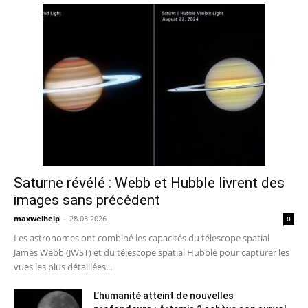
Saturne révélé : Webb et Hubble livrent des
images sans précédent
maxwelhelp
-
28.03.2026
0
Les astronomes ont combiné les capacités du télescope spatial
James Webb (JWST) et du télescope spatial Hubble pour capturer les
vues les plus détaillées...
L’humanité atteint de nouvelles