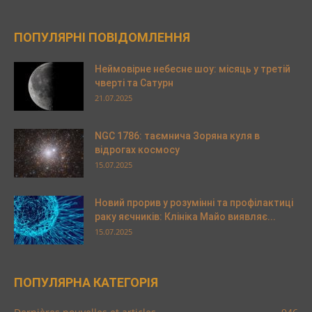
ПОПУЛЯРНІ ПОВІДОМЛЕННЯ
Неймовірне небесне шоу: місяць у третій
чверті та Сатурн
21.07.2025
NGC 1786: таємнича Зоряна куля в
відрогах космосу
15.07.2025
Новий прорив у розумінні та профілактиці
раку яєчників: Клініка Майо виявляє...
15.07.2025
ПОПУЛЯРНА КАТЕГОРІЯ