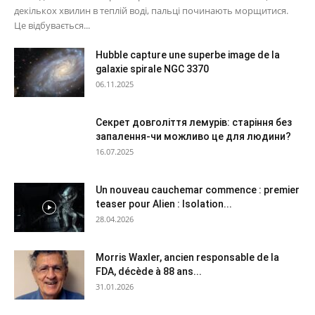
декількох хвилин в теплій воді, пальці починають морщитися.
Це відбувається...
Hubble capture une superbe image de la
galaxie spirale NGC 3370
06.11.2025
Секрет довголіття лемурів: старіння без
запалення-чи можливо це для людини?
16.07.2025
Un nouveau cauchemar commence : premier
teaser pour Alien : Isolation...
28.04.2026
Morris Waxler, ancien responsable de la
FDA, décède à 88 ans...
31.01.2026