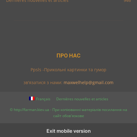
Dernières nouvelles et articles
946
ПРО НАС
Ppsls -Прикольні картинки та гумор
зв'язатися з нами:
maxwelhelp@gmail.com
Français
Dernières nouvelles et articles
© http://farman.kiev.ua - При копіюванні матеріалів посилання на
сайт обов'язкове
Exit mobile version