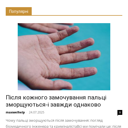
Популярні
Після кожного замочування пальці
зморщуються-і завжди однаково
maxwelhelp
-
24.07.2025
0
Чому пальці зморщуються після замочування: погляд
біомедичного інженера та криміналістаВсі ми помічали це: після