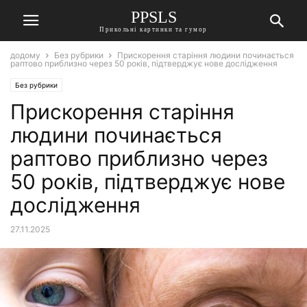
PPSLS
Прикольні картинки та гумор
додому
Без рубрики
Прискорення старіння людини починається
раптово приблизно через 50 років, підтверджує нове дослідження
Без рубрики
Прискорення старіння
людини починається
раптово приблизно через
50 років, підтверджує нове
дослідження
27.11.2025