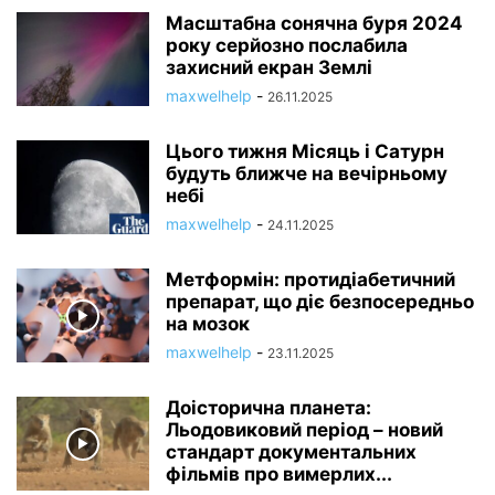
Масштабна сонячна буря 2024
року серйозно послабила
захисний екран Землі
maxwelhelp
-
26.11.2025
Цього тижня Місяць і Сатурн
будуть ближче на вечірньому
небі
maxwelhelp
-
24.11.2025
Метформін: протидіабетичний
препарат, що діє безпосередньо
на мозок
maxwelhelp
-
23.11.2025
Доісторична планета:
Льодовиковий період – новий
стандарт документальних
фільмів про вимерлих...