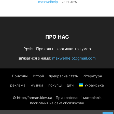
maxwelhelp
-
23.11.2025
ПРО НАС
Ppsls -Прикольні картинки та гумор
зв'язатися з нами:
maxwelhelp@gmail.com
Приколы
Історії
прекрасна стать
література
реклама
музика
покупці
діти
Українська
© http://farman.kiev.ua - При копіюванні матеріалів
посилання на сайт обов'язкове