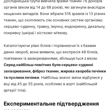
Дослідницька група вивчила зразки тканин 76 донорів
органів (віком від 14 до 68 років), які загинули внаслідок
нещасних випадків. Вони зібрали 516 зразків із 13 різних
тканин, що охоплюють сім основних систем організму:
серцево-судинну, травну, імунну, ендокринну, дихальну,
покривну (шкіра) і кістково-м’язову.
Каталогізуючи рівні білків і порівнюючи їх з базами
даних хвороб, вони виявили, що експресія 48 білків,
пов’язаних із захворюваннями, збільшується з віком.
Серед найбільш помітних були серцево-судинні
захворювання, фіброз тканин, жирова хвороба печінки
та пухлини печінки
. Найбільш значні зміни відбулися у
віці від 45 до 55 років, особливо в аорті (найбільшій
артерії тіла).
Експериментальне підтвердження