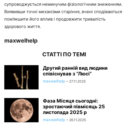
супроводжується неминучим фізіологічним зниженням.
Виявивши точні механізми старіння, вчені сподіваються
пом’якшити його вплив і продовжити тривалість
здорового життя.
maxwelhelp
СТАТТІ ПО ТЕМІ
Другий ранній вид людини
співіснував з “Люсі”
maxwelhelp
-
27.11.2025
Фаза Місяця сьогодні:
зростаючий півмісяць 25
листопада 2025 р
maxwelhelp
-
26.11.2025