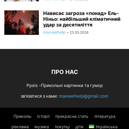
Нависає загроза «понад» Ель-
Ніньо: найбільший кліматичний
удар за десятиліття
maxwelhelp
-
23.05.2026
ПРО НАС
Ppsls -Прикольні картинки та гумор
зв'язатися з нами:
maxwelhelp@gmail.com
Приколы
Історії
прекрасна стать
література
реклама
музика
покупці
діти
Українська