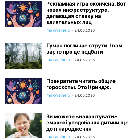
Рекламная игра окончена. Вот
новая инфраструктура,
делающая ставку на
влиятельных лиц
maxwelhelp
-
24.05.2026
Туман поглинає отрути. І вам
варто про це подбати
maxwelhelp
-
24.05.2026
Прекратите читать общие
гороскопы. Это Криндж.
maxwelhelp
-
24.05.2026
Ви можете «налаштувати»
смакові уподобання дитини ще
до її народження
maxwelhelp
-
24.05.2026