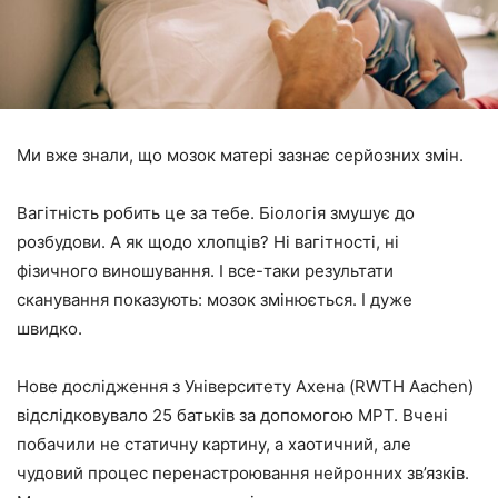
Ми вже знали, що мозок матері зазнає серйозних змін.
Вагітність робить це за тебе. Біологія змушує до
розбудови. А як щодо хлопців? Ні вагітності, ні
фізичного виношування. І все-таки результати
сканування показують: мозок змінюється. І дуже
швидко.
Нове дослідження з Університету Ахена (RWTH Aachen)
відслідковувало 25 батьків за допомогою МРТ. Вчені
побачили не статичну картину, а хаотичний, але
чудовий процес перенастроювання нейронних зв’язків.