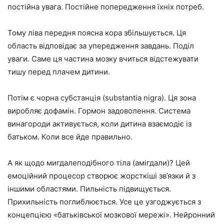
постійна увага. Постійне попередження їхніх потреб.
Тому ліва передня поясна кора збільшується. Ця
область відповідає за упередження завдань. Поділ
уваги. Саме ця частина мозку вчиться відстежувати
тишу перед плачем дитини.
Потім є чорна субстанція (substantia nigra). Ця зона
виробляє дофамін. Гормон задоволення. Система
винагороди активується, коли дитина взаємодіє із
батьком. Коли все йде правильно.
А як щодо мигдалеподібного тіла (амігдали)? Цей
емоційний процесор створює жорсткіші зв’язки й з
іншими областями. Пильність підвищується.
Прихильність поглиблюється. Усе це узгоджується з
концепцією «батьківської мозкової мережі». Нейронний