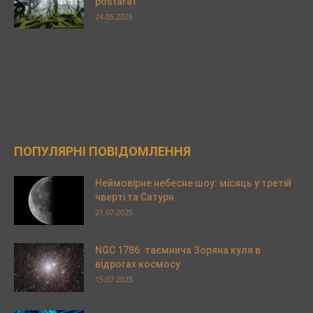
postarat
24.05.2026
ПОПУЛЯРНІ ПОВІДОМЛЕННЯ
Неймовірне небесне шоу: місяць у третій
чверті та Сатурн
21.07.2025
NGC 1786: таємнича Зоряна куля в
відрогах космосу
15.07.2025