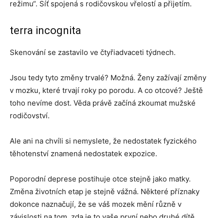
režimu“. Síť spojená s rodičovskou vřelostí a přijetím.
terra incognita
Skenování se zastavilo ve čtyřiadvaceti týdnech.
Jsou tedy tyto změny trvalé? Možná. Ženy zažívají změny
v mozku, které trvají roky po porodu. A co otcové? Ještě
toho nevíme dost. Věda právě začíná zkoumat mužské
rodičovství.
Ale ani na chvíli si nemyslete, že nedostatek fyzického
těhotenství znamená nedostatek expozice.
Poporodní deprese postihuje otce stejně jako matky.
Změna životních etap je stejně vážná. Některé příznaky
dokonce naznačují, že se váš mozek mění různě v
závislosti na tom, zda je to vaše první nebo druhé dítě.