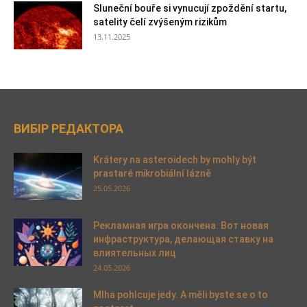
Sluneční bouře si vynucují zpoždění startu,
satelity čelí zvýšeným rizikům
13.11.2025
ВИБІР РЕДАКТОРА
Krátery na asteroidech by mohly být
prastaré mikrobiální lázně
25.05.2026
Рекламная игра окончена. Вот новая
инфраструктура, делающая ставку на
влиятельных лиц
24.05.2026
Mlha pohlcuje jedy. A měli byste se o to