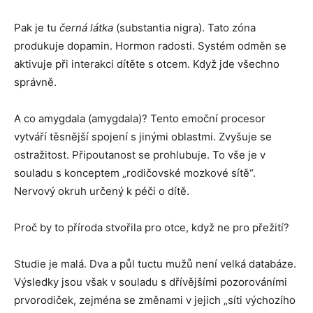
Pak je tu
černá látka
(substantia nigra). Tato zóna
produkuje dopamin. Hormon radosti. Systém odměn se
aktivuje při interakci dítěte s otcem. Když jde všechno
správně.
A co amygdala (amygdala)? Tento emoční procesor
vytváří těsnější spojení s jinými oblastmi. Zvyšuje se
ostražitost. Připoutanost se prohlubuje. To vše je v
souladu s konceptem „rodičovské mozkové sítě“.
Nervový okruh určený k péči o dítě.
Proč by to příroda stvořila pro otce, když ne pro přežití?
Studie je malá. Dva a půl tuctu mužů není velká databáze.
Výsledky jsou však v souladu s dřívějšími pozorováními
prvorodiček, zejména se změnami v jejich „síti výchozího