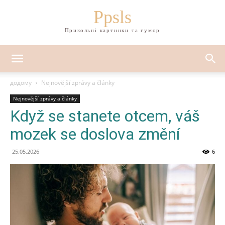
Ppsls
Прикольні картинки та гумор
додому
Nejnovější zprávy a články
Nejnovější zprávy a články
Když se stanete otcem, váš
mozek se doslova změní
25.05.2026
6