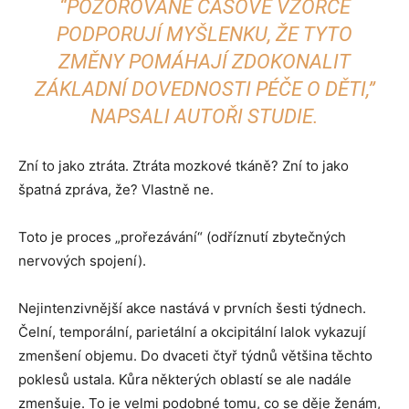
“POZOROVANÉ ČASOVÉ VZORCE
PODPORUJÍ MYŠLENKU, ŽE TYTO
ZMĚNY POMÁHAJÍ ZDOKONALIT
ZÁKLADNÍ DOVEDNOSTI PÉČE O DĚTI,”
NAPSALI AUTOŘI STUDIE.
Zní to jako ztráta. Ztráta mozkové tkáně? Zní to jako
špatná zpráva, že? Vlastně ne.
Toto je proces „prořezávání“ (odříznutí zbytečných
nervových spojení).
Nejintenzivnější akce nastává v prvních šesti týdnech.
Čelní, temporální, parietální a okcipitální lalok vykazují
zmenšení objemu. Do dvaceti čtyř týdnů většina těchto
poklesů ustala. Kůra některých oblastí se ale nadále
zmenšuje. To je velmi podobné tomu, co se děje ženám,