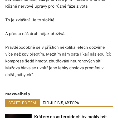
Různé nervové úpravy pro různé fáze života.
To je zvláštní. Je to složité.
A přesto náš druh nějak přežívá.
Pravděpodobně se v příštích několika letech dozvíme
více než kdy předtím. Mezitím nám data říkají následující:
komprese šedé hmoty, zhutňování neuronových sítí.
Mužova hlava se uvnitř jeho lebky doslova promění v
další „nábytek“.
maxwelhelp
СТАТТІ ПО ТЕМІ
БІЛЬШЕ ВІД АВТОРА
Krátery na asteroidech by mohly být