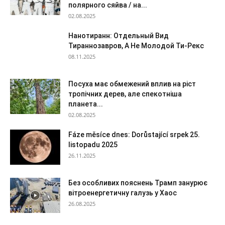
полярного сяйва / на...
02.08.2025
Нанотиранн: Отдельный Вид
Тираннозавров, А Не Молодой Ти-Рекс
08.11.2025
Посуха має обмежений вплив на ріст
тропічних дерев, але спекотніша
планета...
02.08.2025
Fáze měsíce dnes: Dorůstající srpek 25.
listopadu 2025
26.11.2025
Без особливих пояснень Трамп занурює
вітроенергетичну галузь у Хаос
26.08.2025