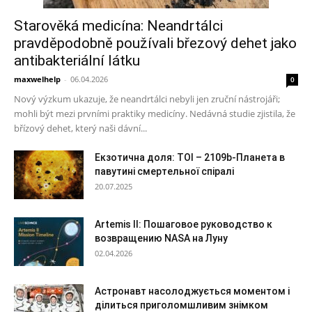
Starověká medicína: Neandrtálci
pravděpodobně používali březový dehet jako
antibakteriální látku
maxwelhelp
-
06.04.2026
0
Nový výzkum ukazuje, že neandrtálci nebyli jen zruční nástrojáři;
mohli být mezi prvními praktiky medicíny. Nedávná studie zjistila, že
břízový dehet, který naši dávní...
Екзотична доля: TOI – 2109b-Планета в
павутині смертельної спіралі
20.07.2025
Artemis II: Пошаговое руководство к
возвращению NASA на Луну
02.04.2026
Астронавт насолоджується моментом і
ділиться приголомшливим знімком