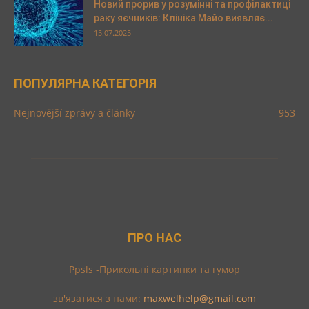
Новий прорив у розумінні та профілактиці
раку яєчників: Клініка Майо виявляє...
15.07.2025
ПОПУЛЯРНА КАТЕГОРІЯ
Nejnovější zprávy a články
953
ПРО НАС
Ppsls -Прикольні картинки та гумор
зв'язатися з нами:
maxwelhelp@gmail.com