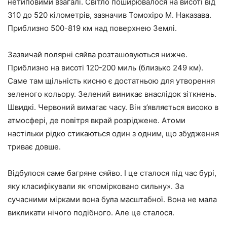
нетиповими взагалі. Світло поширювалося на висоті від
310 до 520 кілометрів, зазначив Томохіро М. Наказава.
Приблизно 500-819 км над поверхнею Землі.
Зазвичай полярні сяйва розташовуються нижче.
Приблизно на висоті 120-200 миль (близько 249 км).
Саме там щільність кисню є достатньою для утворення
зеленого кольору. Зелений виникає внаслідок зіткнень.
Швидкі. Червоний вимагає часу. Він з’являється високо в
атмосфері, де повітря вкрай розріджене. Атоми
настільки рідко стикаються один з одним, що збудження
триває довше.
Відбулося саме багряне сяйво. І це сталося під час бурі,
яку класифікували як «помірковано сильну». За
сучасними мірками вона була масштабної. Вона не мала
викликати нічого подібного. Але це сталося.