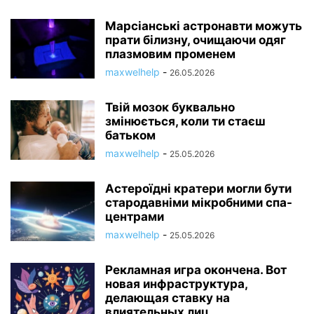
Марсіанські астронавти можуть
прати білизну, очищаючи одяг
плазмовим променем
maxwelhelp
-
26.05.2026
Твій мозок буквально
змінюється, коли ти стаєш
батьком
maxwelhelp
-
25.05.2026
Астероїдні кратери могли бути
стародавніми мікробними спа-
центрами
maxwelhelp
-
25.05.2026
Рекламная игра окончена. Вот
новая инфраструктура,
делающая ставку на
влиятельных лиц