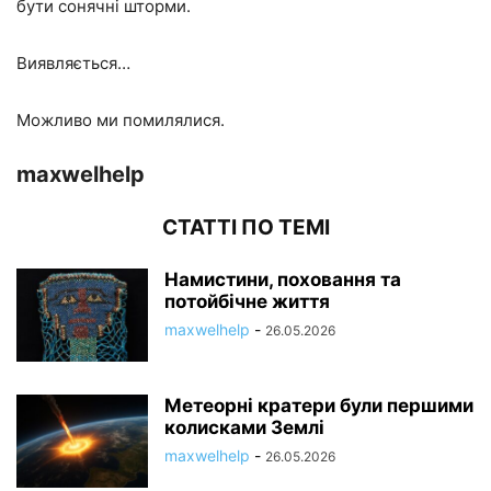
бути сонячні шторми.
Виявляється…
Можливо ми помилялися.
maxwelhelp
СТАТТІ ПО ТЕМІ
Намистини, поховання та
потойбічне життя
maxwelhelp
-
26.05.2026
Метеорні кратери були першими
колисками Землі
maxwelhelp
-
26.05.2026