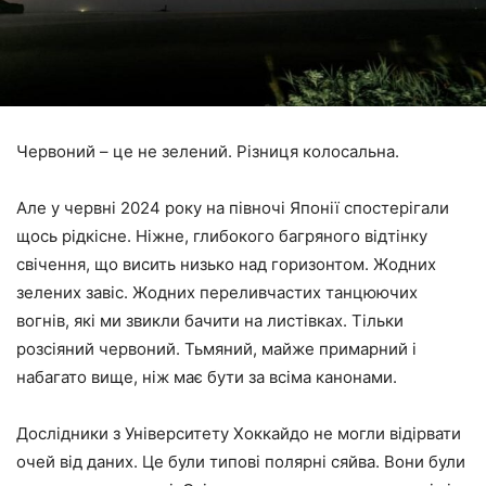
Червоний – це не зелений. Різниця колосальна.
Але у червні 2024 року на півночі Японії спостерігали
щось рідкісне. Ніжне, глибокого багряного відтінку
свічення, що висить низько над горизонтом. Жодних
зелених завіс. Жодних переливчастих танцюючих
вогнів, які ми звикли бачити на листівках. Тільки
розсіяний червоний. Тьмяний, майже примарний і
набагато вище, ніж має бути за всіма канонами.
Дослідники з Університету Хоккайдо не могли відірвати
очей від даних. Це були типові полярні сяйва. Вони були