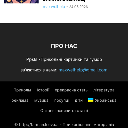
maxwelhelp
-
24.05.2026
ПРО НАС
Ppsls -Прикольні картинки та гумор
зв'язатися з нами:
maxwelhelp@gmail.com
Приколы
Історії
прекрасна стать
література
реклама
музика
покупці
діти
Українська
Останні новини та статті
© http://farman.kiev.ua - При копіюванні матеріалів