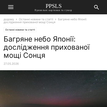
PPSLS
Прикольні картинки та гумор
додому
Останні новини та статті
Багряне небо Японії:
дослідження прихованої мощі Сонця
Останні новини та статті
Багряне небо Японії:
дослідження прихованої
мощі Сонця
27.05.2026