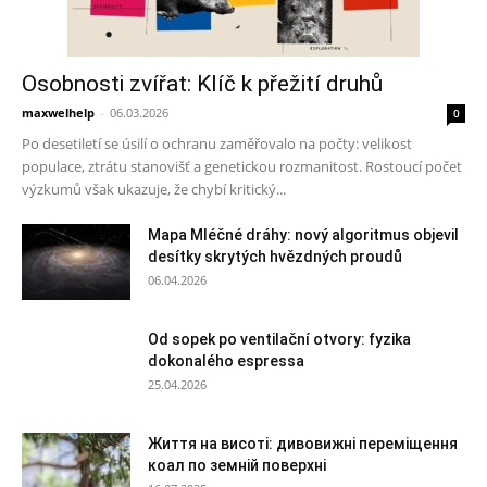
Osobnosti zvířat: Klíč k přežití druhů
maxwelhelp
-
06.03.2026
0
Po desetiletí se úsilí o ochranu zaměřovalo na počty: velikost
populace, ztrátu stanovišť a genetickou rozmanitost. Rostoucí počet
výzkumů však ukazuje, že chybí kritický...
Mapa Mléčné dráhy: nový algoritmus objevil
desítky skrytých hvězdných proudů
06.04.2026
Od sopek po ventilační otvory: fyzika
dokonalého espressa
25.04.2026
Життя на висоті: дивовижні переміщення
коал по земній поверхні