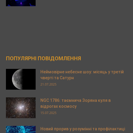
ПОПУЛЯРНІ ПОВІДОМЛЕННЯ
Неймовірне небесне шоу: місяць у третій
чверті та Сатурн
21.07.2025
NGC 1786: таємнича Зоряна куля в
відрогах космосу
15.07.2025
Новий прорив у розумінні та профілактиці