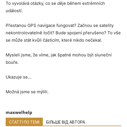
To vyvolává otázky, co se děje během extrémních
událostí.
Přestanou GPS navigace fungovat? Začnou se satelity
nekontrolovatelně točit? Bude spojení přerušeno? To vše
se může stát kvůli částicím, které nikdo nečekal.
Mysleli jsme, že víme, jak špatné mohou být sluneční
bouře.
Ukazuje se…
Možná jsme se mýlili.
maxwelhelp
СТАТТІ ПО ТЕМІ
БІЛЬШЕ ВІД АВТОРА