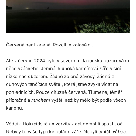
Červená není zelená. Rozdíl je kolosální.
Ale v červnu 2024 bylo v severním Japonsku pozorováno
něco vzácného. Jemná, hluboká karmínová záře visící
nízko nad obzorem. Žádné zelené závěsy. Žádné z
duhových tančících světel, které jsme zvyklí vídat na
pohlednicích. Pouze difúzně červená. Tlumené, téměř
přízračné a
mnohem
vyšší, než by mělo být podle všech
kánonů.
Vědci z Hokkaidské univerzity z dat nemohli spustit oči.
Nebyly to vaše typické polární záře. Nebyli typičtí
vůbec
.