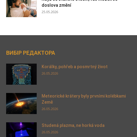
doslova změní
25.05.2026
ВИБІР РЕДАКТОРА
Korálky, pohřeb a posmrtný život
26.05.2026
Meteorické krátery byly prvními kolébkami
Země
26.05.2026
Studená plazma, ne horká voda
26.05.2026