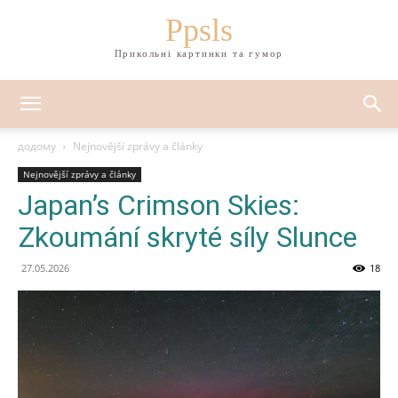
Ppsls
Прикольні картинки та гумор
додому
Nejnovější zprávy a články
Nejnovější zprávy a články
Japan’s Crimson Skies:
Zkoumání skryté síly Slunce
27.05.2026
18