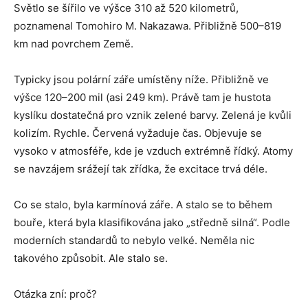
Světlo se šířilo ve výšce 310 až 520 kilometrů,
poznamenal Tomohiro M. Nakazawa. Přibližně 500–819
km nad povrchem Země.
Typicky jsou polární záře umístěny níže. Přibližně ve
výšce 120–200 mil (asi 249 km). Právě tam je hustota
kyslíku dostatečná pro vznik zelené barvy. Zelená je kvůli
kolizím. Rychle. Červená vyžaduje čas. Objevuje se
vysoko v atmosféře, kde je vzduch extrémně řídký. Atomy
se navzájem srážejí tak zřídka, že excitace trvá déle.
Co se stalo, byla karmínová záře. A stalo se to během
bouře, která byla klasifikována jako „středně silná“. Podle
moderních standardů to nebylo velké. Neměla nic
takového způsobit. Ale stalo se.
Otázka zní: proč?