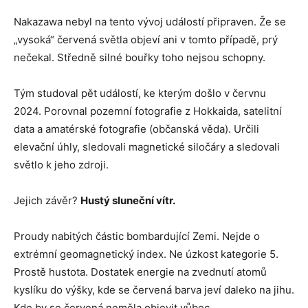
Nakazawa nebyl na tento vývoj událostí připraven. Že se
„vysoká“ červená světla objeví ani v tomto případě, prý
nečekal. Středně silné bouřky toho nejsou schopny.
Tým studoval pět událostí, ke kterým došlo v červnu
2024. Porovnal pozemní fotografie z Hokkaida, satelitní
data a amatérské fotografie (občanská věda). Určili
elevační úhly, sledovali magnetické siločáry a sledovali
světlo k jeho zdroji.
Jejich závěr?
Hustý sluneční vítr.
Proudy nabitých částic bombardující Zemi. Nejde o
extrémní geomagnetický index. Ne úzkost kategorie 5.
Prostě hustota. Dostatek energie na zvednutí atomů
kyslíku do výšky, kde se červená barva jeví daleko na jihu.
Kde by se červená neměla objevit vůbec.