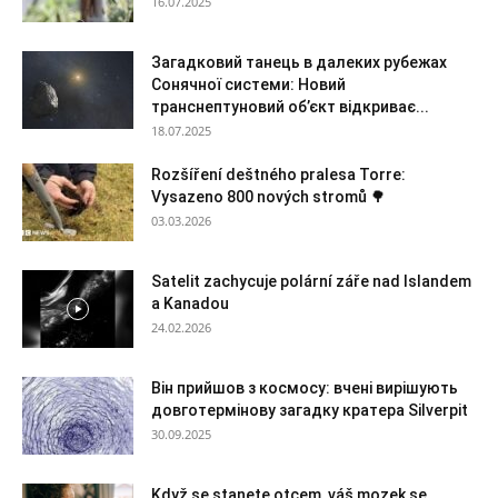
16.07.2025
Загадковий танець в далеких рубежах
Сонячної системи: Новий
транснептуновий об’єкт відкриває...
18.07.2025
Rozšíření deštného pralesa Torre:
Vysazeno 800 nových stromů 🌳
03.03.2026
Satelit zachycuje polární záře nad Islandem
a Kanadou
24.02.2026
Він прийшов з космосу: вчені вирішують
довготермінову загадку кратера Silverpit
30.09.2025
Když se stanete otcem, váš mozek se