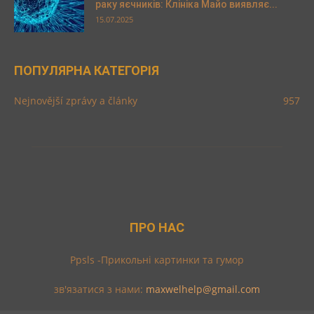
раку яєчників: Клініка Майо виявляє...
15.07.2025
ПОПУЛЯРНА КАТЕГОРІЯ
Nejnovější zprávy a články
957
ПРО НАС
Ppsls -Прикольні картинки та гумор
зв'язатися з нами:
maxwelhelp@gmail.com