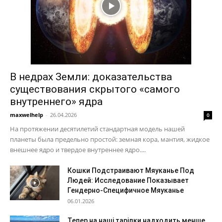
В недрах Земли: доказательства
существования скрытого «самого
внутреннего» ядра
maxwelhelp
-
26.04.2026
0
На протяжении десятилетий стандартная модель нашей
планеты была предельно простой: земная кора, мантия, жидкое
внешнее ядро и твердое внутреннее ядро....
Кошки Подстраивают Мяуканье Под
Людей: Исследование Показывает
Гендерно-Специфичное Мяуканье
06.01.2026
Тепер на наші тарілки надходить менше