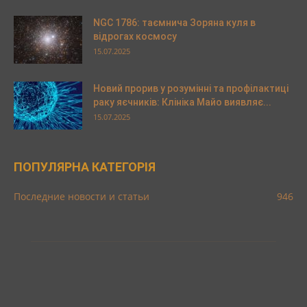
NGC 1786: таємнича Зоряна куля в
відрогах космосу
15.07.2025
Новий прорив у розумінні та профілактиці
раку яєчників: Клініка Майо виявляє...
15.07.2025
ПОПУЛЯРНА КАТЕГОРІЯ
Последние новости и статьи
946