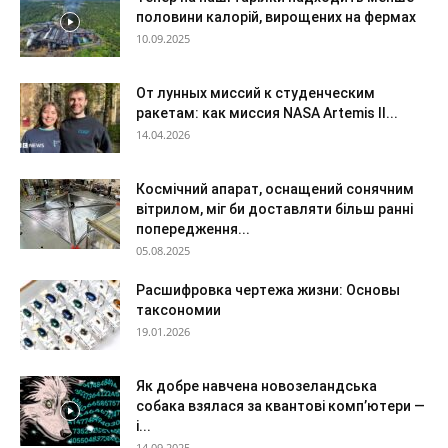
половини калорій, вирощених на фермах
10.09.2025
От лунных миссий к студенческим
ракетам: как миссия NASA Artemis II...
14.04.2026
Космічний апарат, оснащений сонячним
вітрилом, міг би доставляти більш ранні
попередження...
05.08.2025
Расшифровка чертежа жизни: Основы
таксономии
19.01.2026
Як добре навчена новозеландська
собака взялася за квантові комп’ютери —
і...
14.09.2025