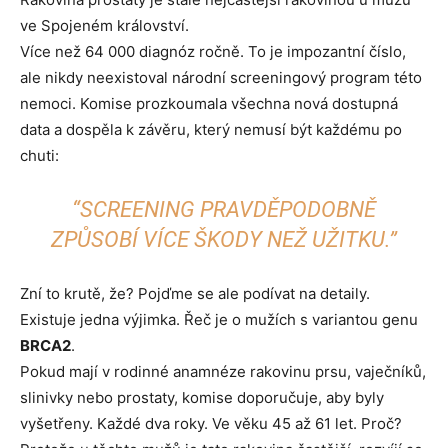
ve Spojeném království.
Více než 64 000 diagnóz ročně. To je impozantní číslo,
ale nikdy neexistoval národní screeningový program této
nemoci. Komise prozkoumala všechna nová dostupná
data a dospěla k závěru, který nemusí být každému po
chuti:
“SCREENING PRAVDĚPODOBNĚ
ZPŮSOBÍ VÍCE ŠKODY NEŽ UŽITKU.”
Zní to krutě, že? Pojďme se ale podívat na detaily.
Existuje jedna výjimka. Řeč je o mužích s variantou genu
BRCA2
.
Pokud mají v rodinné anamnéze rakovinu prsu, vaječníků,
slinivky nebo prostaty, komise doporučuje, aby byly
vyšetřeny. Každé dva roky. Ve věku 45 až 61 let. Proč?