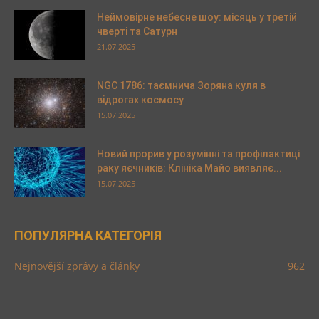
Неймовірне небесне шоу: місяць у третій
чверті та Сатурн
21.07.2025
NGC 1786: таємнича Зоряна куля в
відрогах космосу
15.07.2025
Новий прорив у розумінні та профілактиці
раку яєчників: Клініка Майо виявляє...
15.07.2025
ПОПУЛЯРНА КАТЕГОРІЯ
Nejnovější zprávy a články
962