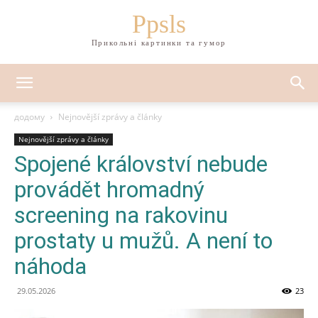
Ppsls
Прикольні картинки та гумор
додому
Nejnovější zprávy a články
Nejnovější zprávy a články
Spojené království nebude
provádět hromadný
screening na rakovinu
prostaty u mužů. A není to
náhoda
29.05.2026
23