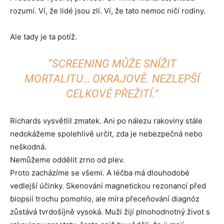
rozumí. Ví, že lidé jsou zlí. Ví, že tato nemoc ničí rodiny.
Ale tady je ta potíž.
“SCREENING MŮŽE SNÍŽIT
MORTALITU… OKRAJOVĚ. NEZLEPŠÍ
CELKOVÉ PŘEŽITÍ.”
Richards vysvětlil zmatek. Ani po nálezu rakoviny stále
nedokážeme spolehlivě určit, zda je nebezpečná nebo
neškodná.
Nemůžeme oddělit zrno od plev.
Proto zacházíme se všemi. A léčba má dlouhodobé
vedlejší účinky. Skenování magnetickou rezonancí před
biopsií trochu pomohlo, ale míra přeceňování diagnóz
zůstává tvrdošíjně vysoká. Muži žijí plnohodnotný život s