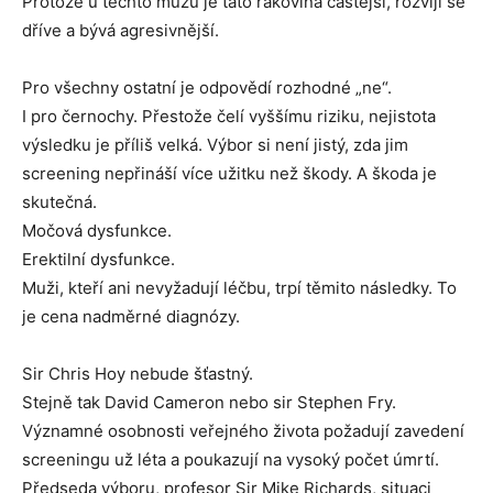
Protože u těchto mužů je tato rakovina častější, rozvíjí se
dříve a bývá agresivnější.
Pro všechny ostatní je odpovědí rozhodné „ne“.
I pro černochy. Přestože čelí vyššímu riziku, nejistota
výsledku je příliš velká. Výbor si není jistý, zda jim
screening nepřináší více užitku než škody. A škoda je
skutečná.
Močová dysfunkce.
Erektilní dysfunkce.
Muži, kteří ani nevyžadují léčbu, trpí těmito následky. To
je cena nadměrné diagnózy.
Sir Chris Hoy nebude šťastný.
Stejně tak David Cameron nebo sir Stephen Fry.
Významné osobnosti veřejného života požadují zavedení
screeningu už léta a poukazují na vysoký počet úmrtí.
Předseda výboru, profesor Sir Mike Richards, situaci