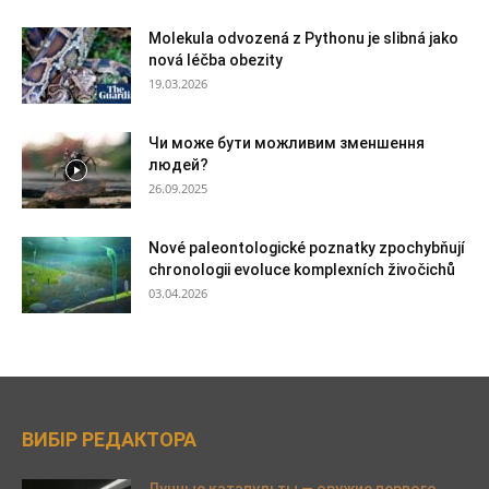
Molekula odvozená z Pythonu je slibná jako
nová léčba obezity
19.03.2026
Чи може бути можливим зменшення
людей?
26.09.2025
Nové paleontologické poznatky zpochybňují
chronologii evoluce komplexních živočichů
03.04.2026
ВИБІР РЕДАКТОРА
Лунные катапульты — оружие первого