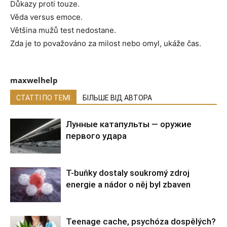
Důkazy proti touze.
Věda versus emoce.
Většina mužů test nedostane.
Zda je to považováno za milost nebo omyl, ukáže čas.
maxwelhelp
СТАТТІ ПО ТЕМІ
БІЛЬШЕ ВІД АВТОРА
Лунные катапульты — оружие
первого удара
T-buňky dostaly soukromý zdroj
energie a nádor o něj byl zbaven
Teenage cache, psychóza dospělých?