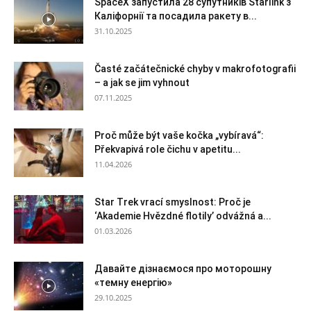
SpaceX запустила 28 супутників Starlink з
Каліфорнії та посадила ракету в...
31.10.2025
Časté začátečnické chyby v makrofotografii
– a jak se jim vyhnout
07.11.2025
Proč může být vaše kočka „vybíravá“:
Překvapivá role čichu v apetitu...
11.04.2026
Star Trek vrací smyslnost: Proč je
‘Akademie Hvězdné flotily’ odvážná a...
01.03.2026
Давайте дізнаємося про моторошну
«темну енергію»
29.10.2025