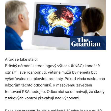
A tak se také stalo.
Britský národní screeningový výbor (UKNSC) konečně
oznámil své rozhodnutí: většina mužů by neměla být
vyšetřována na rakovinu prostaty. Pokud vláda naslouchá
názorům těchto odborníků, k masovému zavedení
testování PSA nedojde. Odborníci se domnívají, že škody
z takových kontrol převažují nad výhodami.
Rakovina prostaty je stále nejčastější rakovinou u mužů