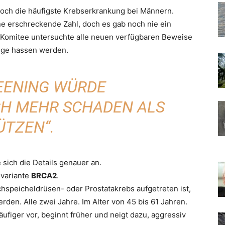
noch die häufigste Krebserkrankung bei Männern.
ne erschreckende Zahl, doch es gab noch nie ein
 Komitee untersuchte alle neuen verfügbaren Beweise
nige hassen werden.
EENING WÜRDE
CH MEHR SCHADEN ALS
ÜTZEN“.
 sich die Details genauer an.
nvariante
BRCA2
.
chspeicheldrüsen- oder Prostatakrebs aufgetreten ist,
den. Alle zwei Jahre. Im Alter von 45 bis 61 Jahren.
figer vor, beginnt früher und neigt dazu, aggressiv