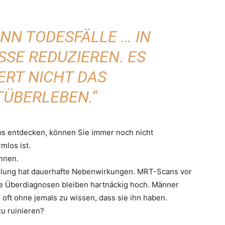
NN TODESFÄLLE … IN
E REDUZIEREN. ES V
T NICHT DAS G
BERLEBEN.“
bs entdecken, können Sie immer noch nicht
mlos ist.
nnen.
ndlung hat dauerhafte Nebenwirkungen. MRT-Scans vor
ie Überdiagnosen bleiben hartnäckig hoch. Männer
, oft ohne jemals zu wissen, dass sie ihn haben.
zu ruinieren?