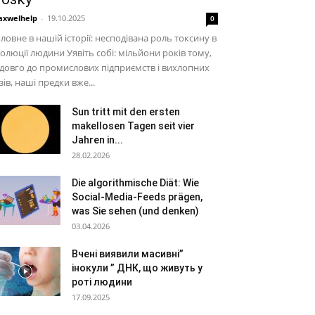
xwelhelp
-
19.10.2025
0
ловне в нашій історії: несподівана роль токсину в
олюції людини Уявіть собі: мільйони років тому,
довго до промислових підприємств і вихлопних
зів, наші предки вже...
Sun tritt mit den ersten
makellosen Tagen seit vier
Jahren in...
28.02.2026
Die algorithmische Diät: Wie
Social-Media-Feeds prägen,
was Sie sehen (und denken)
03.04.2026
Вчені виявили масивні”
інокули ” ДНК, що живуть у
роті людини
17.09.2025