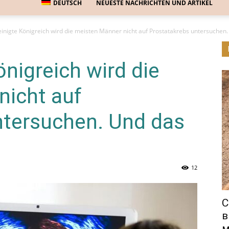
DEUTSCH
NEUESTE NACHRICHTEN UND ARTIKEL
inigte Königreich wird die meisten Männer nicht auf Prostatakrebs untersuchen. 
önigreich wird die
nicht auf
ntersuchen. Und das
12
С
в
м