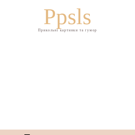
Ppsls
Прикольні картинки та гумор