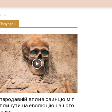
Und...
Популярні
тародавній вплив свинцю міг
плинути на еволюцію нашого
озку