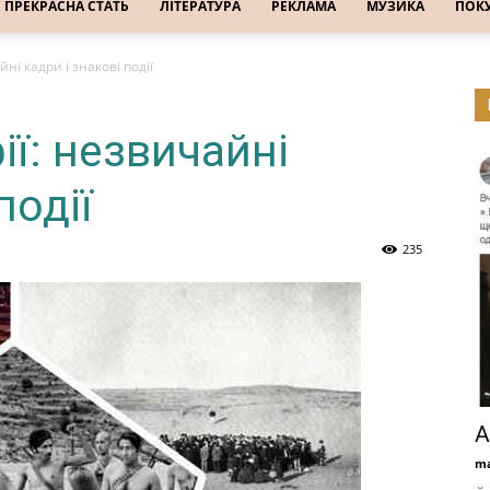
ПРЕКРАСНА СТАТЬ
ЛІТЕРАТУРА
РЕКЛАМА
МУЗИКА
ПОК
ні кадри і знакові події
ї: незвичайні
події
235
А
ma