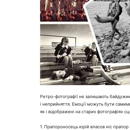
Ретро-фотографії не залишають байдужими н
і неприйняття. Емоції можуть бути самими
як і відображені на старих фотографіях сц
1. Прапороносець юрій власов ніс прапор н