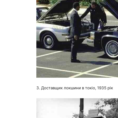
3. Доставщик локшини в токіо, 1935 рік