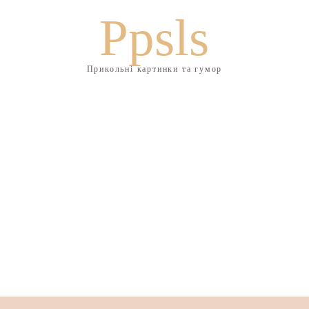
Ppsls
Прикольні картинки та гумор