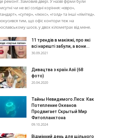
е ремонт. Замовив двері. У назві фірми були
исутні чи не всі солідні коріння: «євро»,
тандарт», «супер», «люкс», «голд» та інші «лімітед».
окусився тим, що офіс контори теж на
ославському шосе, у двох кілометрах від мене.
11 трендів в макіяжі, про які
всі нарешті забули, а вони...
30.09.2021
Дивацтва з країн Азії (68
фото)
20.04.2020
Тайны Невидимого Леса: Как
Потепление Океанов
Продвигает Скрытый Мир
Фитопланктона
09.10.2024
Відмінний день для щільного