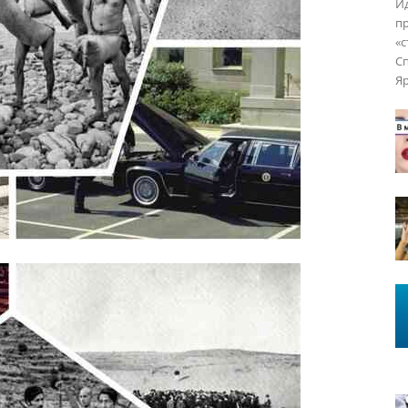
Йд
пр
«с
Сп
Яр