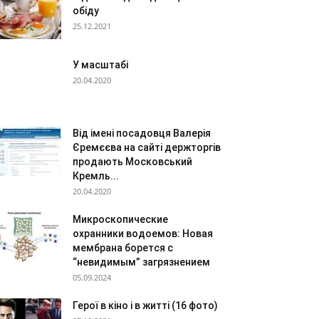
обіду
25.12.2021
У масштабі
20.04.2020
Від імені посадовця Валерія
Єремєєва на сайті держторгів
продають Московський
Кремль...
20.04.2020
Микроскопические
охранники водоемов: Новая
мембрана борется с
“невидимым” загрязнением
05.09.2024
Герої в кіно і в житті (16 фото)