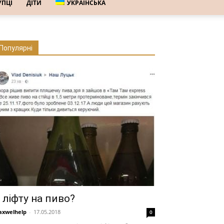
УПЦІ
ДІТИ
УКРАЇНСЬКА
Популярні
 ліфту на пиво?
xwelhelp
-
17.05.2018
0