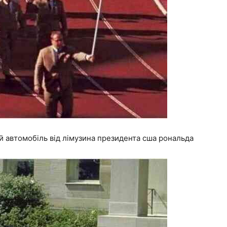
й автомобіль від лімузина президента сша рональда