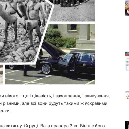
ікого – це і цікавість, і захоплення, і здивування,
 різними, але всі вони будуть такими ж яскравими,
енки.
а витягнутій руці. Вага прапора 3 кг. Він ніс його