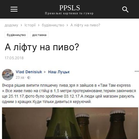
PPSLS
Прикольні картинки та гумор
додому
Історії
будівництво
А ліфту на пиво?
будівництво
доставка
А ліфту на пиво?
17.05.2018