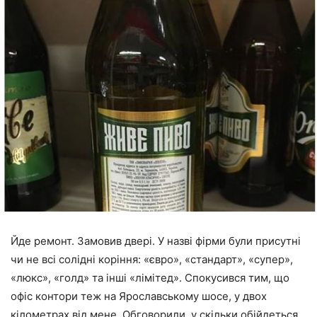
Йде ремонт. Замовив двері. У назві фірми були присутні
чи не всі солідні коріння: «євро», «стандарт», «супер»,
«люкс», «голд» та інші «лімітед». Спокусився тим, що
офіс контори теж на Ярославському шосе, у двох
кілометрах від мене. Обговорили, у скільки обійдеться