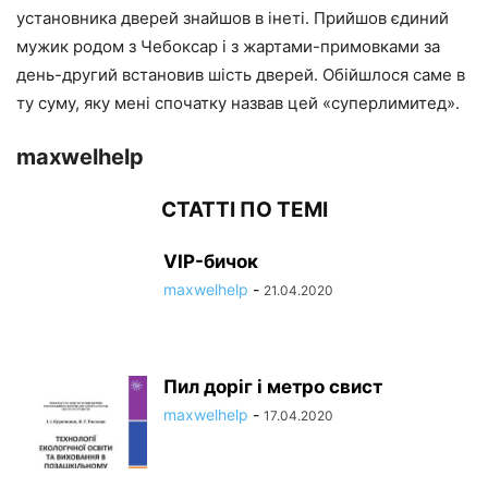
установника дверей знайшов в інеті. Прийшов єдиний
мужик родом з Чебоксар і з жартами-примовками за
день-другий встановив шість дверей. Обійшлося саме в
ту суму, яку мені спочатку назвав цей «суперлимитед».
maxwelhelp
СТАТТІ ПО ТЕМІ
VIP-бичок
maxwelhelp
-
21.04.2020
Пил доріг і метро свист
maxwelhelp
-
17.04.2020