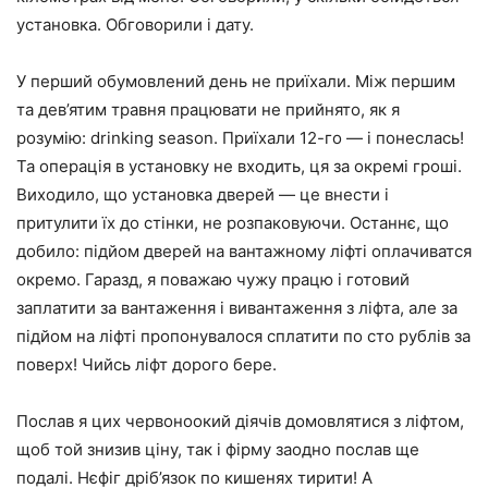
установка. Обговорили і дату.
У перший обумовлений день не приїхали. Між першим
та дев’ятим травня працювати не прийнято, як я
розумію: drinking season. Приїхали 12-го — і понеслась!
Та операція в установку не входить, ця за окремі гроші.
Виходило, що установка дверей — це внести і
притулити їх до стінки, не розпаковуючи. Останнє, що
добило: підйом дверей на вантажному ліфті оплачиватся
окремо. Гаразд, я поважаю чужу працю і готовий
заплатити за вантаження і вивантаження з ліфта, але за
підйом на ліфті пропонувалося сплатити по сто рублів за
поверх! Чийсь ліфт дорого бере.
Послав я цих червоноокий діячів домовлятися з ліфтом,
щоб той знизив ціну, так і фірму заодно послав ще
подалі. Нєфіг дріб’язок по кишенях тирити! А