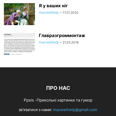
Я у ваших ніг
maxwelhelp
-
17.01.2020
Главразгроммонтаж
maxwelhelp
-
21.05.2018
ПРО НАС
Ppsls -Прикольні картинки та гумор
зв'язатися з нами:
maxwelhelp@gmail.com