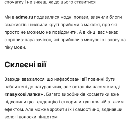
спочатку і не знаєш, як до цього ставитися.
Ми в
adme.ru
подивилися модні покази, вивчили блоги
візажистів і виявили круті прийоми в макіяжі, про які
просто не можемо не повідомити. А в кінці вас чекає
сюрприз-пара зачісок, які прийшли з минулого і знову на
піку моди.
Склеєні вії
Завжди вважалося, що нафарбовані вії повинні бути
наближені до натуральних, але останнім часом в моді
«павукові лапки»
. Багато виробників косметики вже
підхопили цю тенденцію і створили туш для вій з таким
ефектом. Але можна зробити їх і самостійно, з’єднавши
вологі волоски пінцетом.