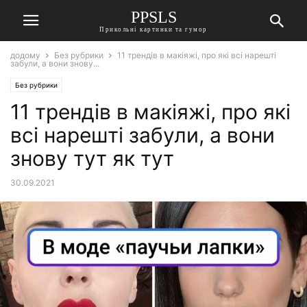
PPSLS
Прикольні картинки та гумор
додому
Без рубрики
11 трендів в макіяжі, про які всі нарешті
забули, а вони знову...
Без рубрики
11 трендів в макіяжі, про які
всі нарешті забули, а вони
знову тут як тут
30.09.2021