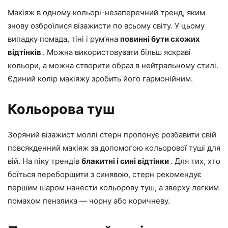
Макіяж в одному кольорі-незаперечний тренд, яким
знову озброїлися візажисти по всьому світу. У цьому
випадку помада, тіні і рум’яна
повинні бути схожих
відтінків
. Можна використовувати більш яскраві
кольори, а можна створити образ в нейтральному стилі.
Єдиний колір макіяжу зробить його гармонійним.
Кольорова туш
Зоряний візажист моллі стерн пропонує розбавити свій
повсякденний макіяж за допомогою кольорової туші для
вій. На піку трендів
блакитні і сині відтінки
. Для тих, хто
боїться переборщити з синявою, стерн рекомендує
першим шаром нанести кольорову туш, а зверху легким
помахом пензлика — чорну або коричневу.