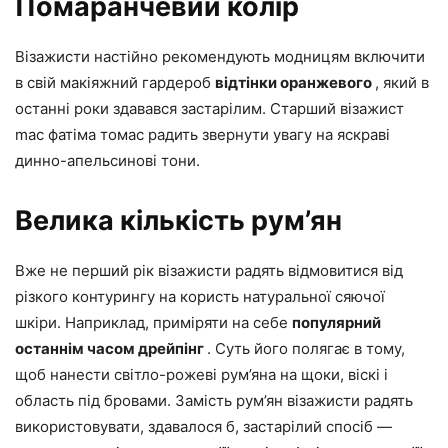
Помаранчевий колір
Візажисти настійно рекомендують модницям включити
в свій макіяжний гардероб
відтінки оранжевого
, який в
останні роки здавався застарілим. Старший візажист
mac фатіма томас радить звернути увагу на яскраві
динно-апельсинові тони.
Велика кількість рум’ян
Вже не перший рік візажисти радять відмовитися від
різкого контурингу на користь натуральної сяючої
шкіри. Наприклад, приміряти на себе
популярний
останнім часом дрейпінг
. Суть його полягає в тому,
щоб нанести світло-рожеві рум’яна на щоки, віскі і
область під бровами. Замість рум’ян візажисти радять
використовувати, здавалося б, застарілий спосіб —