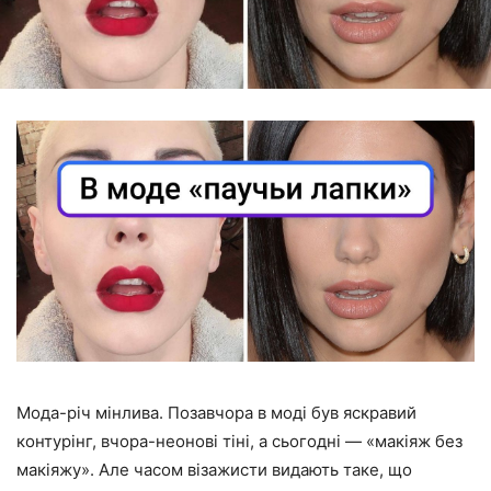
Мода-річ мінлива. Позавчора в моді був яскравий
контурінг, вчора-неонові тіні, а сьогодні — «макіяж без
макіяжу». Але часом візажисти видають таке, що