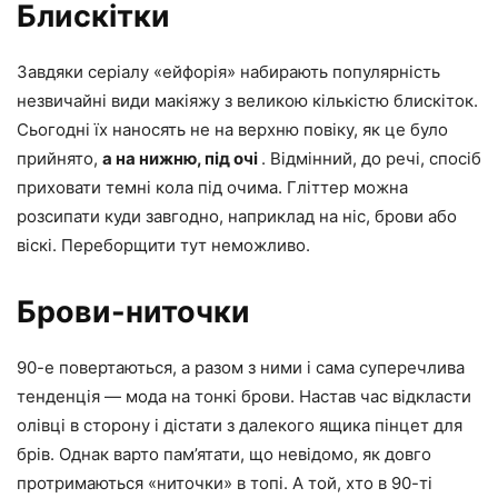
Блискітки
Завдяки серіалу «ейфорія» набирають популярність
незвичайні види макіяжу з великою кількістю блискіток.
Сьогодні їх наносять не на верхню повіку, як це було
прийнято,
а на нижню, під очі
. Відмінний, до речі, спосіб
приховати темні кола під очима. Гліттер можна
розсипати куди завгодно, наприклад на ніс, брови або
віскі. Переборщити тут неможливо.
Брови-ниточки
90-е повертаються, а разом з ними і сама суперечлива
тенденція — мода на тонкі брови. Настав час відкласти
олівці в сторону і дістати з далекого ящика пінцет для
брів. Однак варто пам’ятати, що невідомо, як довго
протримаються «ниточки» в топі. А той, хто в 90-ті