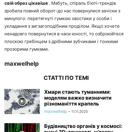
свій образ цікавіше
. Мабуть, спіраль б’юті-трендів
зробила повний оборот-до нас повернулися зачіски з
минулого: перетягнуті гумкою хвостики у особи і
укладання з зигзагоподібним проділом. Якщо хочете
ненадовго повернутися в часи юності, то озброюйтеся
плоскою гребінцем з дрібними зубчиками і тонкими
прозорими гумками.
maxwelhelp
СТАТТІ ПО ТЕМІ
Хмари стають туманними:
моделям важко визначити
різноманіття крапель
maxwelhelp
-
11.11.2025
Будівництво органів у космосі:
вчені 3D-друкують м’язову