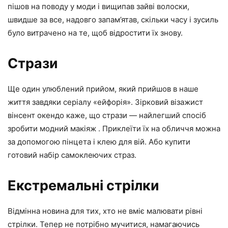
пішов на поводу у моди і вищипав зайві волоски,
швидше за все, надовго запам’ятав, скільки часу і зусиль
було витрачено на те, щоб відростити їх знову.
Стрази
Ще один улюблений прийом, який прийшов в наше
життя завдяки серіалу «ейфорія». Зірковий візажист
вінсент окендо каже, що стрази — найлегший спосіб
зробити модний макіяж . Приклеїти їх на обличчя можна
за допомогою пінцета і клею для вій. Або купити
готовий набір самоклеючих страз.
Екстремальні стрілки
Відмінна новина для тих, хто не вміє малювати рівні
стрілки. Тепер не потрібно мучитися, намагаючись