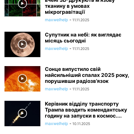
тканину в умовах
мікрогравітації
maxwelhelp
-
11.11.2025
Супутник на небі: як виглядає
місяць сьогодні
maxwelhelp
-
11.11.2025
Сонце випустило свій
найсильніший спалах 2025 року,
порушивши радіозв’язок
maxwelhelp
-
11.11.2025
Керівник відділу транспорту
Трампа вводить комендантську
годину на запуски в космос....
maxwelhelp
-
10.11.2025