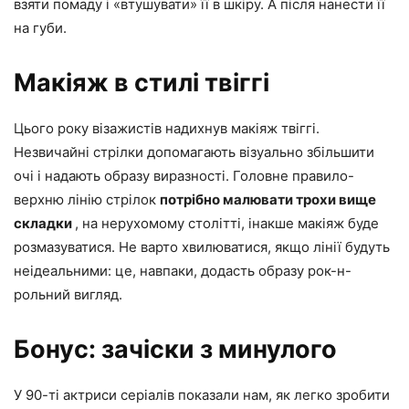
взяти помаду і «втушувати» її в шкіру. А після нанести її
на губи.
Макіяж в стилі твіггі
Цього року візажистів надихнув макіяж твіггі.
Незвичайні стрілки допомагають візуально збільшити
очі і надають образу виразності. Головне правило-
верхню лінію стрілок
потрібно малювати трохи вище
складки
, на нерухомому столітті, інакше макіяж буде
розмазуватися. Не варто хвилюватися, якщо лінії будуть
неідеальними: це, навпаки, додасть образу рок-н-
рольний вигляд.
Бонус: зачіски з минулого
У 90-ті актриси серіалів показали нам, як легко зробити