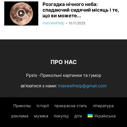
Розгадка нічного неба:
спадаючий сидячий місяць і те,
що ви можете...
maxwelhelp
-
10.11.2025
ПРО НАС
Ppsls -Прикольні картинки та гумор
зв'язатися з нами:
maxwelhelp@gmail.com
Приколы
Історії
прекрасна стать
література
реклама
музика
покупці
діти
Українська