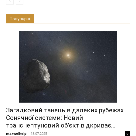
Популярні
Загадковий танець в далеких рубежах
Сонячної системи: Новий
транснептуновий об’єкт відкриває...
maxwelhelp
-
18.07.2025
0