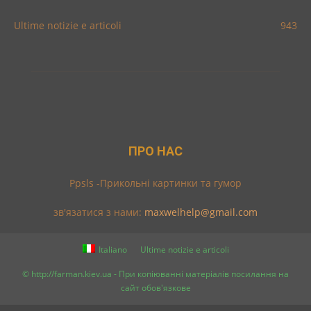
Ultime notizie e articoli
943
ПРО НАС
Ppsls -Прикольні картинки та гумор
зв'язатися з нами:
maxwelhelp@gmail.com
Italiano
Ultime notizie e articoli
© http://farman.kiev.ua - При копіюванні матеріалів посилання на
сайт обов'язкове