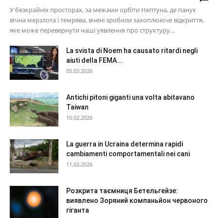
У безкрайніх просторах, за межами орбіти Нептуна, де панує
вічна мерзлота і темрява, вчені зробили захоплююче відкриття,
яке може перевернути наші уявлення про структуру...
La svista di Noem ha causato ritardi negli
aiuti della FEMA...
05.03.2026
Antichi pitoni giganti una volta abitavano
Taiwan
10.02.2026
La guerra in Ucraina determina rapidi
cambiamenti comportamentali nei cani
11.02.2026
Розкрита таємниця Бетельгейзе:
виявлено Зоряний компаньйон червоного
гіганта