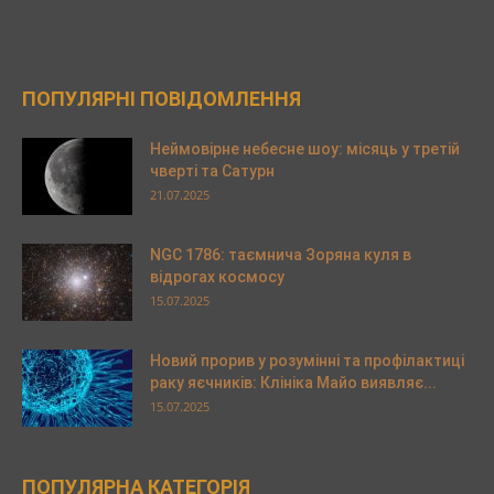
ПОПУЛЯРНІ ПОВІДОМЛЕННЯ
Неймовірне небесне шоу: місяць у третій
чверті та Сатурн
21.07.2025
NGC 1786: таємнича Зоряна куля в
відрогах космосу
15.07.2025
Новий прорив у розумінні та профілактиці
раку яєчників: Клініка Майо виявляє...
15.07.2025
ПОПУЛЯРНА КАТЕГОРІЯ