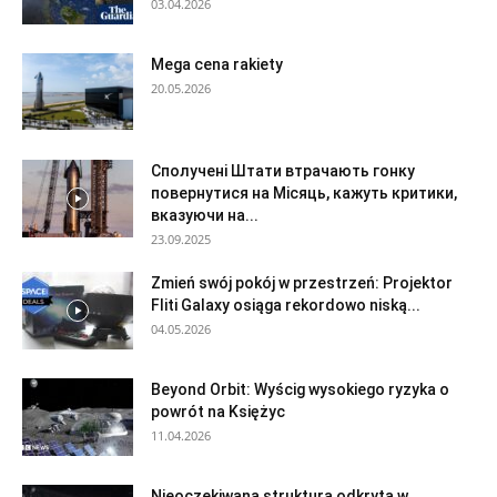
03.04.2026
Mega cena rakiety
20.05.2026
Сполучені Штати втрачають гонку
повернутися на Місяць, кажуть критики,
вказуючи на...
23.09.2025
Zmień swój pokój w przestrzeń: Projektor
Fliti Galaxy osiąga rekordowo niską...
04.05.2026
Beyond Orbit: Wyścig wysokiego ryzyka o
powrót na Księżyc
11.04.2026
Nieoczekiwana struktura odkryta w