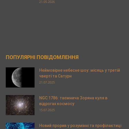
21.05.2026
ПОПУЛЯРНІ ПОВІДОМЛЕННЯ
Неймовірне небесне шоу: місяць у третій
чверті та Сатурн
21.07.2025
NGC 1786: таємнича Зоряна куля в
відрогах космосу
15.07.2025
Новий прорив у розумінні та профілактиці