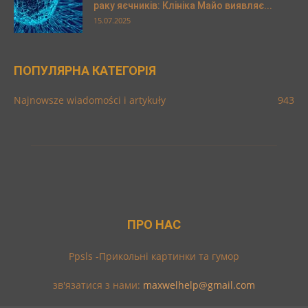
раку яєчників: Клініка Майо виявляє...
15.07.2025
ПОПУЛЯРНА КАТЕГОРІЯ
Najnowsze wiadomości i artykuły
943
ПРО НАС
Ppsls -Прикольні картинки та гумор
зв'язатися з нами:
maxwelhelp@gmail.com