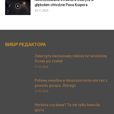
głębokim chłodzie Pasa Kuipera
23.11.2025
ВИБІР РЕДАКТОРА
Zwierzęta ewoluowały miliony lat wcześniej.
Ocean już czekał
21.05.2026
Połowa owadów w Amazonii może umrzeć z
powodu gorąca. Dlatego
21.05.2026
Herbata czy kawa? To nie tylko kwestia
gustu