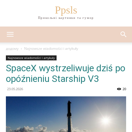
Ppsls
Прикольні картинки та гумор
додому
Najnowsze wiadomości i artykuły
Najnowsze wiadomości i artykuły
SpaceX wystrzeliwuje dziś po
opóźnieniu Starship V3
23.05.2026
20