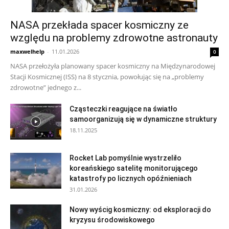
NASA przekłada spacer kosmiczny ze
względu na problemy zdrowotne astronauty
maxwelhelp
-
11.01.2026
0
NASA przełożyła planowany spacer kosmiczny na Międzynarodowej
Stacji Kosmicznej (ISS) na 8 stycznia, powołując się na „problemy
zdrowotne” jednego z...
Cząsteczki reagujące na światło
samoorganizują się w dynamiczne struktury
18.11.2025
Rocket Lab pomyślnie wystrzeliło
koreańskiego satelitę monitorującego
katastrofy po licznych opóźnieniach
31.01.2026
Nowy wyścig kosmiczny: od eksploracji do
kryzysu środowiskowego