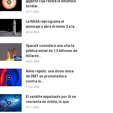
gigante roja revela la dinámica
estelar...
19.11.2025
La NASA reprograma el
alunizaje y abre Artemis 3 a la...
28.02.2026
SpaceX considera una oferta
pública inicial de 1,5 billones de
dólares...
29.01.2026
Alivio rápido: una dosis única
de DMT es prometedora
contra la...
17.02.2026
El satélite impulsado por IA se
reorienta en órbita, lo que...
18.11.2025