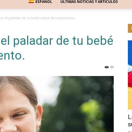
ESPAÑOL
ÚLTIMAS NOTICIAS Y ARTÍCULOS
r el paladar de tu bebé antes del nacimiento.
el paladar de tu bebé
ento.
11
L
s