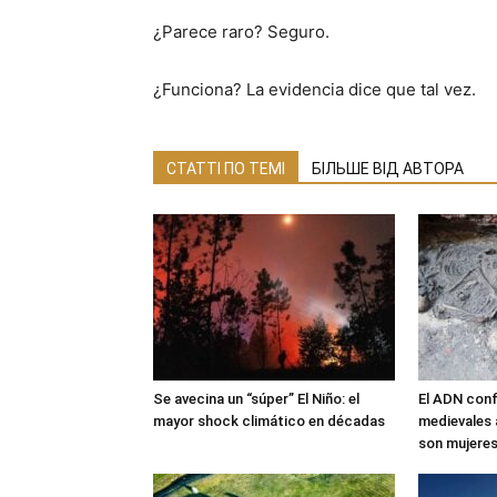
¿Parece raro? Seguro.
¿Funciona? La evidencia dice que tal vez.
СТАТТІ ПО ТЕМІ
БІЛЬШЕ ВІД АВТОРА
Se avecina un “súper” El Niño: el
El ADN conf
mayor shock climático en décadas
medievales 
son mujere