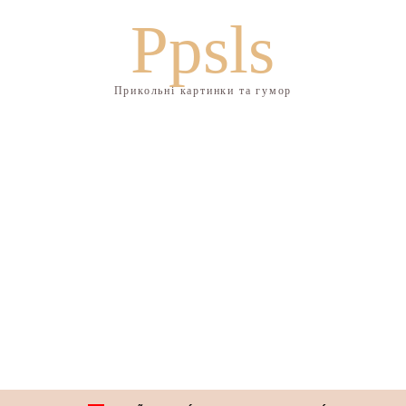
Ppsls
Прикольні картинки та гумор