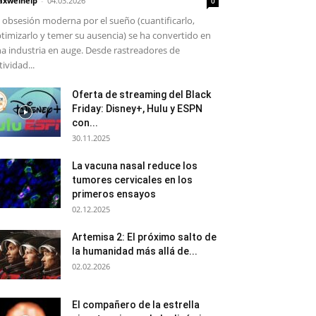
xwelhelp
-
04.03.2026
0
 obsesión moderna por el sueño (cuantificarlo,
timizarlo y temer su ausencia) se ha convertido en
a industria en auge. Desde rastreadores de
tividad...
Oferta de streaming del Black
Friday: Disney+, Hulu y ESPN
con...
30.11.2025
La vacuna nasal reduce los
tumores cervicales en los
primeros ensayos
02.12.2025
Artemisa 2: El próximo salto de
la humanidad más allá de...
02.02.2026
El compañero de la estrella