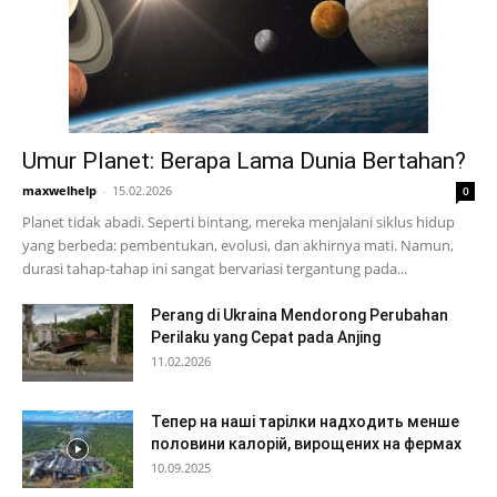
Umur Planet: Berapa Lama Dunia Bertahan?
maxwelhelp
-
15.02.2026
0
Planet tidak abadi. Seperti bintang, mereka menjalani siklus hidup
yang berbeda: pembentukan, evolusi, dan akhirnya mati. Namun,
durasi tahap-tahap ini sangat bervariasi tergantung pada...
Perang di Ukraina Mendorong Perubahan
Perilaku yang Cepat pada Anjing
11.02.2026
Тепер на наші тарілки надходить менше
половини калорій, вирощених на фермах
10.09.2025