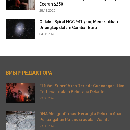
Eceran $250
28.11.2025
Galaksi Spiral NGC 941 yang Menakjubkan
Ditangkap dalam Gambar Baru
04.03.2026
ВИБІР РЕДАКТОРА
El Niño ‘Super’ Akan Terjadi: Guncangan Iklim
Terbesar dalam Beberapa Dekade
23.05.2026
DNA Mengonfirmasi Kerangka Pelukan Abad
Pertengahan Polandia adalah Wanita
23.05.2026