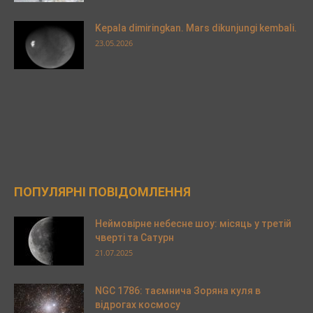
Kepala dimiringkan. Mars dikunjungi kembali.
23.05.2026
ПОПУЛЯРНІ ПОВІДОМЛЕННЯ
Неймовірне небесне шоу: місяць у третій
чверті та Сатурн
21.07.2025
NGC 1786: таємнича Зоряна куля в
відрогах космосу