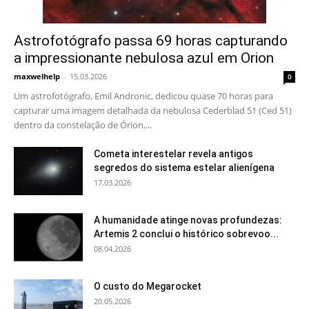
Astrofotógrafo passa 69 horas capturando
a impressionante nebulosa azul em Orion
maxwelhelp
-
15.03.2026
0
Um astrofotógrafo, Emil Andronic, dedicou quase 70 horas para
capturar uma imagem detalhada da nebulosa Cederblad 51 (Ced 51)
dentro da constelação de Órion,...
Cometa interestelar revela antigos
segredos do sistema estelar alienígena
17.03.2026
A humanidade atinge novas profundezas:
Artemis 2 conclui o histórico sobrevoo...
08.04.2026
O custo do Megarocket
20.05.2026