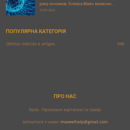
раку яєчників: Клініка Майо виявляє...
15.07.2025
ПОПУЛЯРНА КАТЕГОРІЯ
Últimas notícias e artigos
948
ПРО НАС
Ppsls -Прикольні картинки та гумор
зв'язатися з нами:
maxwelhelp@gmail.com