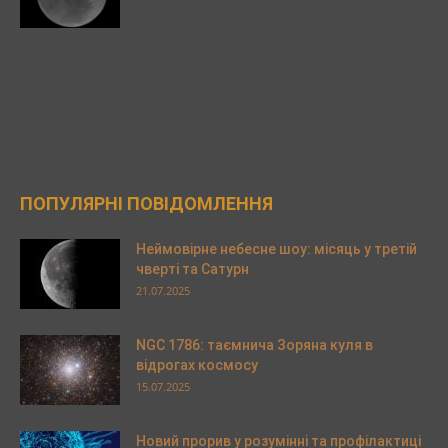
ПОПУЛЯРНІ ПОВІДОМЛЕННЯ
Неймовірне небесне шоу: місяць у третій
чверті та Сатурн
21.07.2025
NGC 1786: таємнича Зоряна куля в
відрогах космосу
15.07.2025
Новий прорив у розумінні та профілактиці