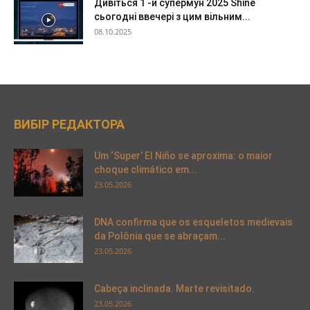
Дивіться 1 -й супермун 2025 Shine
сьогодні ввечері з цим вільним...
08.10.2025
ВИБІР РЕДАКТОРА
Um ‘Super’ El Niño se aproxima: o maior
choque climático em...
23.05.2026
DNA confirma que os esqueletos medievais
da Polônia que se abraçam...
23.05.2026
Cabeça inclinada. Marte revisitado.
23.05.2026