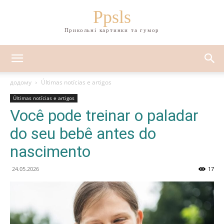
Ppsls
Прикольні картинки та гумор
додому
Últimas notícias e artigos
Últimas notícias e artigos
Você pode treinar o paladar
do seu bebê antes do
nascimento
24.05.2026
17