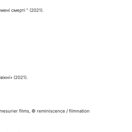
 мені смерті ” (2021).
вікні» (2021).
e mesurier films, © reminiscence / filmnation