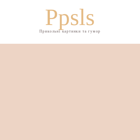
Ppsls
Прикольні картинки та гумор