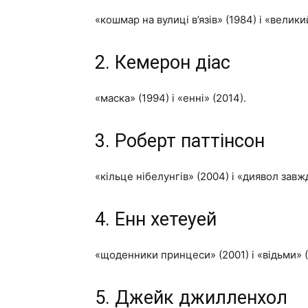
«кошмар на вулиці в’язів» (1984) і «велики
2. Кемерон діас
«маска» (1994) і «енні» (2014).
3. Роберт паттінсон
«кільце нібелунгів» (2004) і «диявол завж
4. Енн хетеуей
«щоденники принцеси» (2001) і «відьми» (
5. Джейк джилленхол