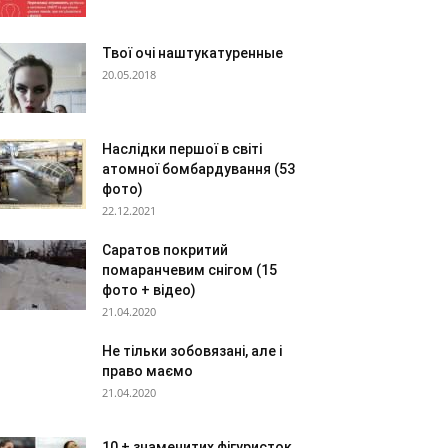
Твої очі наштукатуренные
20.05.2018
Наслідки першої в світі
атомної бомбардування (53
фото)
22.12.2021
Саратов покритий
помаранчевим снігом (15
фото + відео)
21.04.2020
Не тільки зобовязані, але і
право маємо
21.04.2020
10 + знаменитих фігуристок,