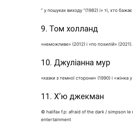
” у пошуках виходу “(1982) і» ті, хто бажає
9. Том холланд
«неможливе» (2012) і «по похилій» (2021).
10. Джуліанна мур
«казки з темної сторони» (1990) і «жінка у 
11. Х’ю джекман
© halifax f.p: afraid of the dark / simpson l
entertainment