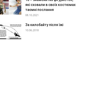
які сховали в своїх костюмах
таємні послання
08.10.2021
За килобайту після їжі
10.06.2018