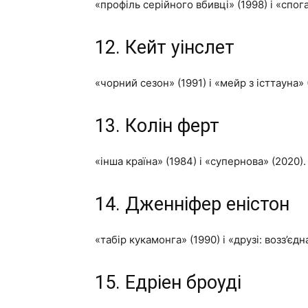
«профіль серійного вбивці» (1998) і «спога
12. Кейт уінслет
«чорний сезон» (1991) і «мейр з істтауна» 
13. Колін ферт
«інша країна» (1984) і «супернова» (2020).
14. Дженніфер еністон
«табір кукамонга» (1990) і «друзі: возз’єдн
15. Едріен броуді