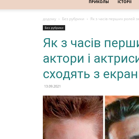
ПРИКОЛЫ
ІСТОРІЇ
додому
Без рубрики
Як з часів перших ролей зм
Без рубрики
Як з часів перш
актори і актриси
сходять з екран
13.09.2021