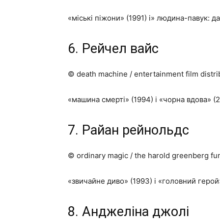
«міські піжони» (1991) і» людина-павук: да
6. Рейчел вайс
© death machine / entertainment film distri
«машина смерті» (1994) і «чорна вдова» (2
7. Райан рейнольдс
© ordinary magic / the harold greenberg fu
«звичайне диво» (1993) і «головний герой»
8. Анджеліна джолі