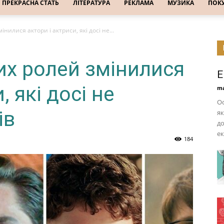
ПРЕКРАСНА СТАТЬ
ЛІТЕРАТУРА
РЕКЛАМА
МУЗИКА
ПОК
інилися актори і актриси, які досі не...
их ролей змінилися
Е
, які досі не
ma
Ос
ів
як
до
ек
184