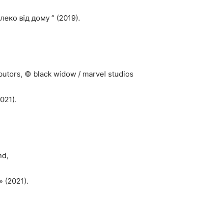
леко від дому ” (2019).
butors, © black widow / marvel studios
021).
nd,
 (2021).