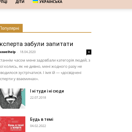
УПЦІ
ДІТИ
УКРАЇНСЬКА
Популярні
ксперта забули запитати
xwelhelp
-
18.04.2020
0
таннім часом мене задовбали категорія людей, з
ої колись, як не дивно, мені жодного разу не
водилося зустрічатися. І імя їй — «досвідчені
сперти у взаєминах».
І ні туди і ні сюди
22.07.2018
Будь в темі
04.02.2022