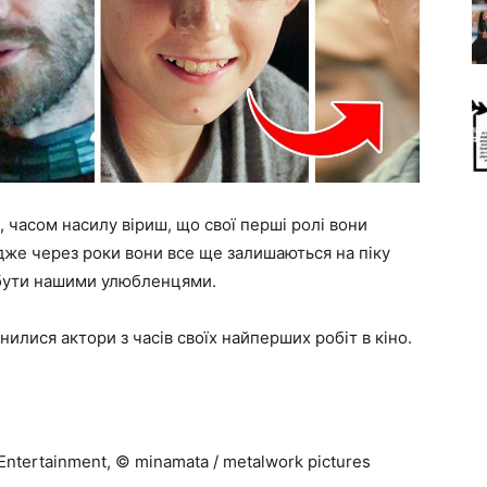
, часом насилу віриш, що свої перші ролі вони
. Адже через роки вони все ще залишаються на піку
ь бути нашими улюбленцями.
нилися актори з часів своїх найперших робіт в кіно.
 Entertainment, © minamata / metalwork pictures