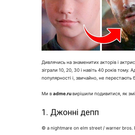
Дивлячись на знаменитих акторів і актрис
зіграли 10, 20, 30 і навіть 40 років тому
популярності і, звичайно, не перестают
Ми в
adme.ru
вирішили подивитися, як змі
1. Джонні депп
© a nightmare on elm street / warner bros.