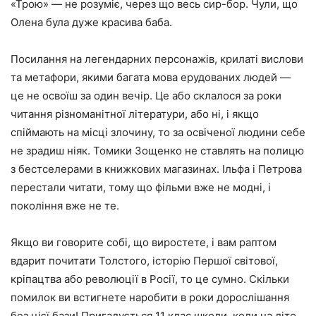
«Трою» — не розуміє, через що весь сир-бор. Чули, що
Олена була дуже красива баба.
Посилання на легендарних персонажів, крилаті вислови
та метафори, якими багата мова ерудованих людей —
це не освоїш за один вечір. Це або склалося за роки
читання різноманітної літератури, або ні, і якщо
спіймають на місці злочину, то за освіченої людини себе
не зрадиш ніяк. Томики Зощенко не ставлять на полицю
з бестселерами в книжкових магазинах. Ільфа і Петрова
перестали читати, тому що фільми вже не модні, і
покоління вже не те.
Якщо ви говорите собі, що виростете, і вам раптом
вдарит почитати Толстого, історію Першої світової,
кріпацтва або революції в Росії, то це сумно. Скільки
помилок ви встигнете наробити в роки дорослішання
без цієї бази! Пригадується 11 клас школи, коли на літо