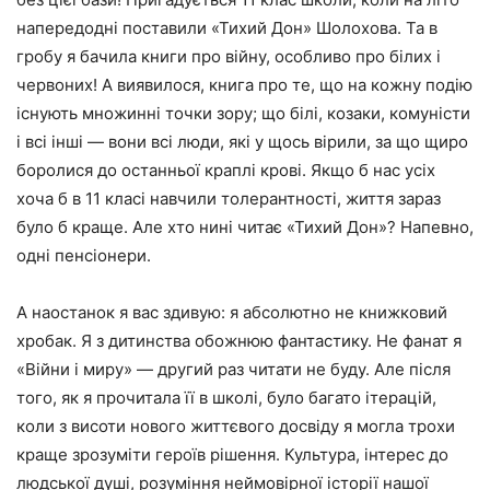
напередодні поставили «Тихий Дон» Шолохова. Та в
гробу я бачила книги про війну, особливо про білих і
червоних! А виявилося, книга про те, що на кожну подію
існують множинні точки зору; що білі, козаки, комуністи
і всі інші — вони всі люди, які у щось вірили, за що щиро
боролися до останньої краплі крові. Якщо б нас усіх
хоча б в 11 класі навчили толерантності, життя зараз
було б краще. Але хто нині читає «Тихий Дон»? Напевно,
одні пенсіонери.
А наостанок я вас здивую: я абсолютно не книжковий
хробак. Я з дитинства обожнюю фантастику. Не фанат я
«Війни і миру» — другий раз читати не буду. Але після
того, як я прочитала її в школі, було багато ітерацій,
коли з висоти нового життєвого досвіду я могла трохи
краще зрозуміти героїв рішення. Культура, інтерес до
людської душі, розуміння неймовірної історії нашої