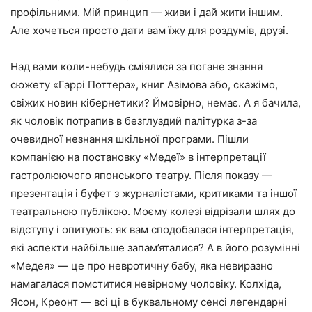
профільними. Мій принцип — живи і дай жити іншим.
Але хочеться просто дати вам їжу для роздумів, друзі.
Над вами коли-небудь сміялися за погане знання
сюжету «Гаррі Поттера», книг Азімова або, скажімо,
свіжих новин кібернетики? Ймовірно, немає. А я бачила,
як чоловік потрапив в безглуздий палітурка з-за
очевидної незнання шкільної програми. Пішли
компанією на постановку «Медеї» в інтерпретації
гастролюючого японського театру. Після показу —
презентація і буфет з журналістами, критиками та іншої
театральною публікою. Моєму колезі відрізали шлях до
відступу і опитують: як вам сподобалася інтерпретація,
які аспекти найбільше запам’яталися? А в його розумінні
«Медея» — це про невротичну бабу, яка невиразно
намагалася помститися невірному чоловіку. Колхіда,
Ясон, Креонт — всі ці в буквальному сенсі легендарні