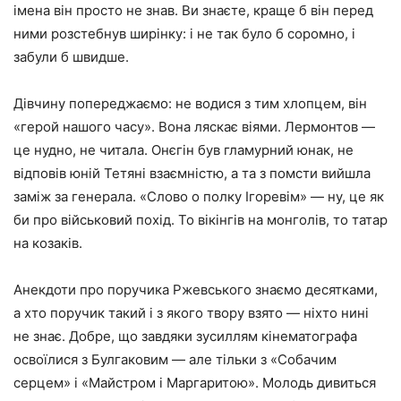
імена він просто не знав. Ви знаєте, краще б він перед
ними розстебнув ширінку: і не так було б соромно, і
забули б швидше.
Дівчину попереджаємо: не водися з тим хлопцем, він
«герой нашого часу». Вона ляскає віями. Лермонтов —
це нудно, не читала. Онєгін був гламурний юнак, не
відповів юній Тетяні взаємністю, а та з помсти вийшла
заміж за генерала. «Слово о полку Ігоревім» — ну, це як
би про військовий похід. То вікінгів на монголів, то татар
на козаків.
Анекдоти про поручика Ржевського знаємо десятками,
а хто поручик такий і з якого твору взято — ніхто нині
не знає. Добре, що завдяки зусиллям кінематографа
освоїлися з Булгаковим — але тільки з «Собачим
серцем» і «Майстром і Маргаритою». Молодь дивиться