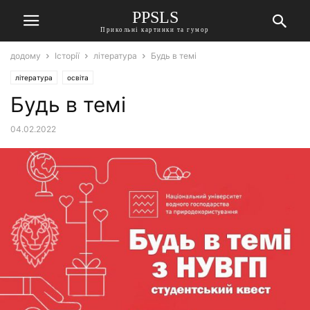
PPSLS
Прикольні картинки та гумор
додому
Історії
література
Будь в темі
література
освіта
Будь в темі
04.02.2022