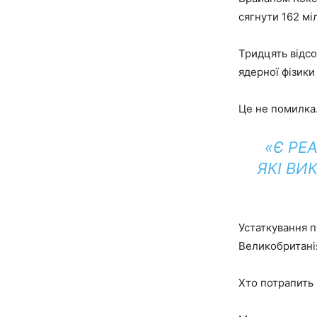
сягнути 162 міл
Тридцять відсо
ядерної фізики
Це не помилка
«Є РЕ
ЯКІ ВИ
Устаткування п
Великобританія
Хто потрапить