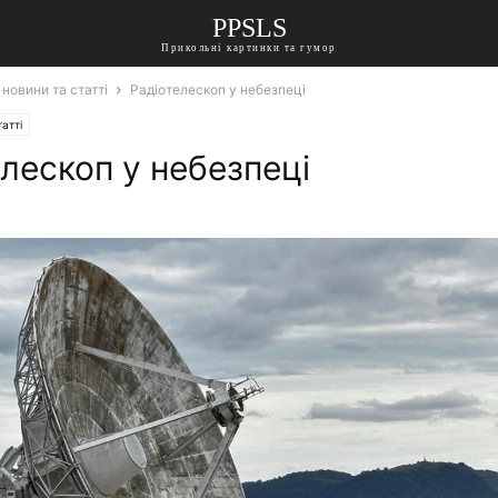
PPSLS
Прикольні картинки та гумор
 новини та статті
Радіотелескоп у небезпеці
атті
лескоп у небезпеці