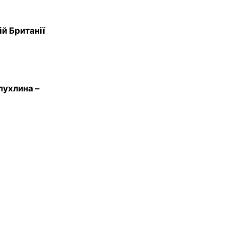
ій Британії
пухлина –