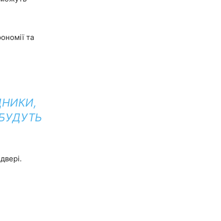
рономії та
ДНИКИ,
 БУДУТЬ
двері.