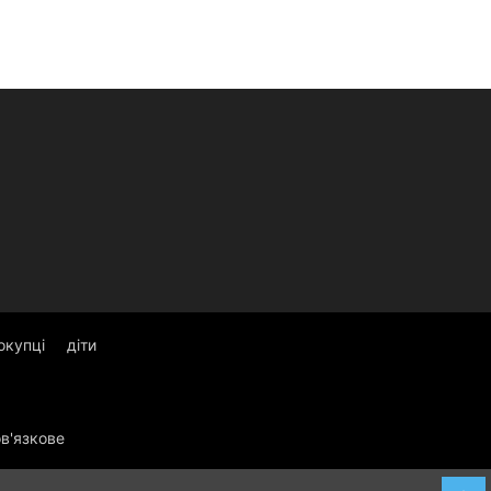
окупці
діти
ов'язкове