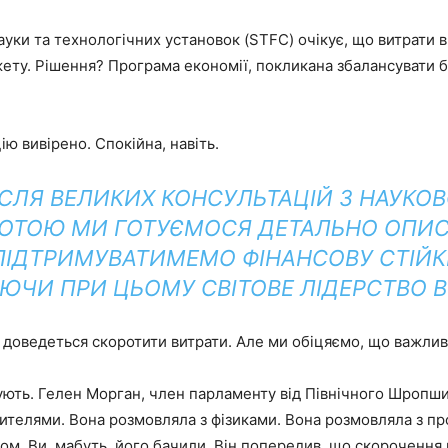
ауки та технологічних установок (STFC) очікує, що витрати 
ету. Рішення? Програма економії, покликана збалансувати 
ію вивірено. Спокійна, навіть.
ІСЛЯ ВЕЛИКИХ КОНСУЛЬТАЦІЙ З НАУКО
ОТОЮ МИ ГОТУЄМОСЯ ДЕТАЛЬНО ОПИС
ПІДТРИМУВАТИМЕМО ФІНАНСОВУ СТІЙКІ
АЮЧИ ПРИ ЦЬОМУ СВІТОВЕ ЛІДЕРСТВО В 
 доведеться скоротити витрати. Але ми обіцяємо, що важлив
ють. Гелен Морган, член парламенту від Північного Шропши
жителями. Вона розмовляла з фізиками. Вона розмовляла з п
ом. Ви, мабуть, його бачили. Він попередив, що скорочення