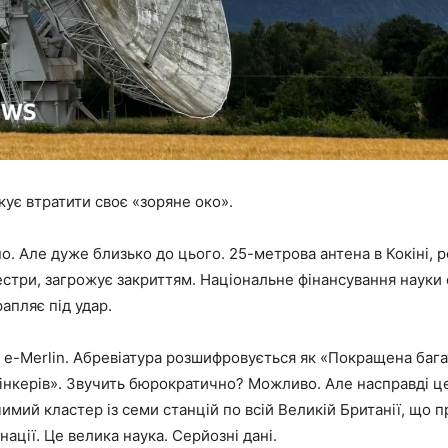
ує втратити своє «зоряне око».
о. Але дуже близько до цього. 25-метрова антена в Кокіні, 
стри, загрожує закриттям. Національне фінансування науки 
рапляє під удар.
ю e-Merlin. Абревіатура розшифровується як «Покращена ба
нкерів». Звучить бюрократично? Можливо. Але насправді це
имий кластер із семи станцій по всій Великій Британії, що 
ації. Це велика наука. Серйозні дані.