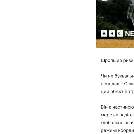
Шропшир ризик
Чи не буквальн
неподалік Осуе
цей об’єкт пот
Він є частино
мережа радіолі
глобально знач
режимі координ