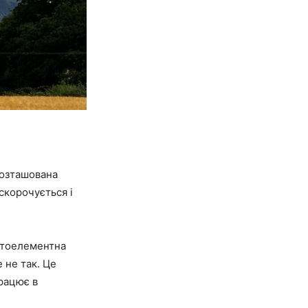
розташована
скорочується і
гатоелементна
 не так. Це
працює в