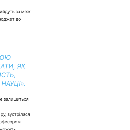
вийдуть за межі
бюджет до
ВОЮ
АТИ, ЯК
СТЬ,
НАУЦІ».
е залишиться.
ру, зустрілася
рофесором
 можуть