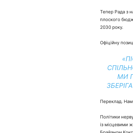
Тепер Рада з н
плоского бюдж
2030 року.
Офіційну позиц
«П
СПІЛЬН
МИ 
ЗБЕРІГ
Переклад. Нам
Політики нерву
із місцевими 
Брайаном Кокс