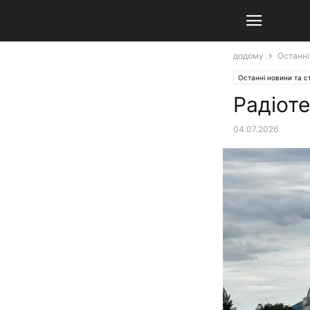
додому
Останні
Останні новини та ст
Радіоте
04.07.2026