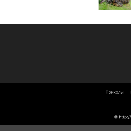
Приколы
© http:/