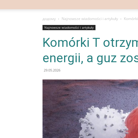
додому
Najnowsze wiadomości i artykuły
Komórki 
Najnowsze wiadomości i artykuły
Komórki T otrzy
energii, a guz z
29.05.2026