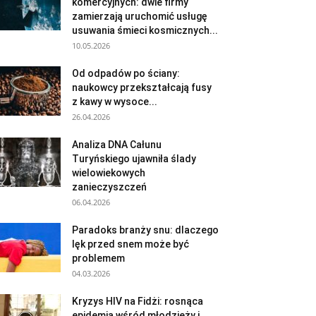
komercyjnych: dwie firmy
zamierzają uruchomić usługę
usuwania śmieci kosmicznych...
10.05.2026
Od odpadów po ściany:
naukowcy przekształcają fusy
z kawy w wysoce...
26.04.2026
Analiza DNA Całunu
Turyńskiego ujawniła ślady
wielowiekowych
zanieczyszczeń
06.04.2026
Paradoks branży snu: dlaczego
lęk przed snem może być
problemem
04.03.2026
Kryzys HIV na Fidżi: rosnąca
epidemia wśród młodzieży i