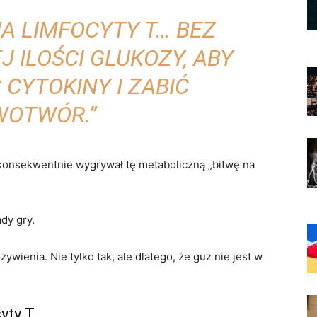
A LIMFOCYTY T… BEZ
 ILOŚCI GLUKOZY, ABY
CYTOKINY I ZABIĆ
OTWÓR.”
k konsekwentnie wygrywał tę metaboliczną „bitwę na
dy gry.
wienia. Nie tylko tak, ale dlatego, że guz nie jest w
cyty T