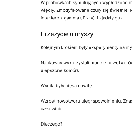
W probówkach symulujących wygłodzone mi
więdły. Zmodyfikowane czuły się świetnie. P
interferon-gamma (IFN-γ), i zjadały guz.
Przeżycie u myszy
Kolejnym krokiem były eksperymenty na my
Naukowcy wykorzystali modele nowotworów li
ulepszone komórki.
Wyniki były niesamowite.
Wzrost nowotworu uległ spowolnieniu. Znacz
całkowicie.
Dlaczego?