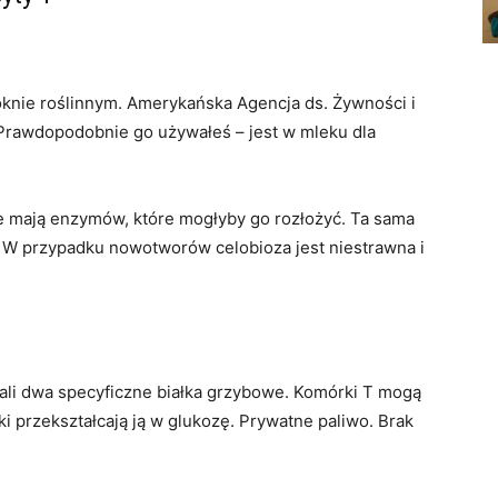
óknie roślinnym. Amerykańska Agencja ds. Żywności i
. Prawdopodobnie go używałeś – jest w mleku dla
ie mają enzymów, które mogłyby go rozłożyć. Ta sama
W przypadku nowotworów celobioza jest niestrawna i
i dwa specyficzne białka grzybowe. Komórki T mogą
i przekształcają ją w glukozę. Prywatne paliwo. Brak