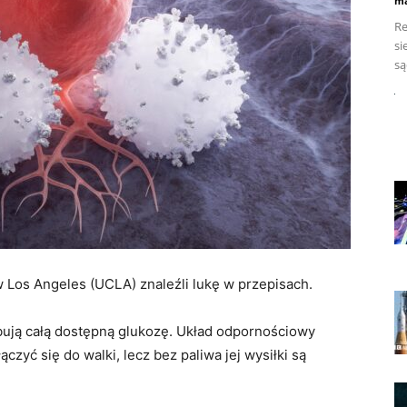
ma
Re
si
są
 Los Angeles (UCLA) znaleźli lukę w przepisach.
rbują całą dostępną glukozę. Układ odpornościowy
czyć się do walki, lecz bez paliwa jej wysiłki są