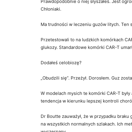
Prawdopodobnie o niej słyszałeś. Jest ogr
Chłoniaki.
Ma trudności w leczeniu guzów litych. Ten 
Przetestowali to na ludzkich komórkach C
glukozy. Standardowe komórki CAR-T umarły
Dodałeś celobiozę?
„Obudzili się”. Przeżył. Dorosłem. Guz zosta
W modelach mysich te komórki CAR-T były 
tendencja w kierunku lepszej kontroli choró
Dr Boutte zauważył, że w przypadku braku g
na wszystkich normalnych szlakach. Ich me
wyczerpany.