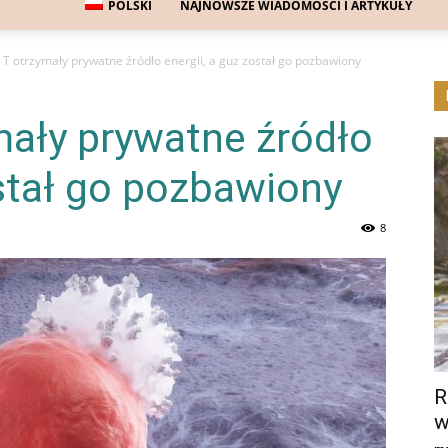
POLSKI
NAJNOWSZE WIADOMOŚCI I ARTYKUŁY
T otrzymały prywatne źródło energii, a guz został go pozbawiony
mały prywatne źródło
ostał go pozbawiony
8
R
w