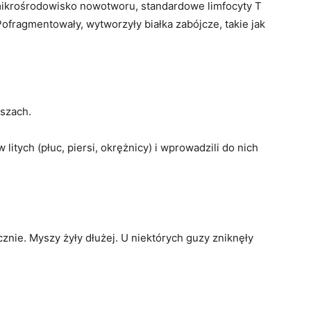
krośrodowisko nowotworu, standardowe limfocyty T
ofragmentowały, wytworzyły białka zabójcze, takie jak
szach.
tych (płuc, piersi, okrężnicy) i wprowadzili do nich
nie. Myszy żyły dłużej. U niektórych guzy zniknęły