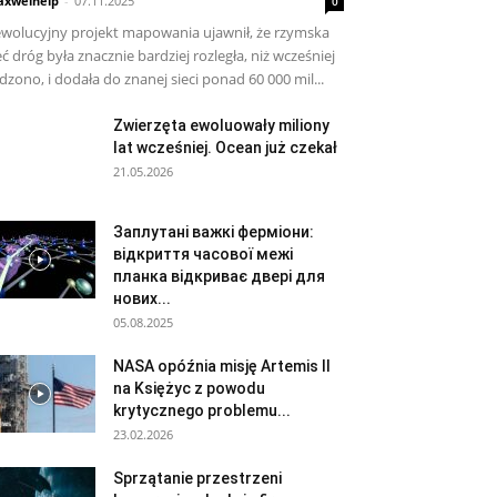
xwelhelp
-
07.11.2025
0
wolucyjny projekt mapowania ujawnił, że rzymska
eć dróg była znacznie bardziej rozległa, niż wcześniej
dzono, i dodała do znanej sieci ponad 60 000 mil...
Zwierzęta ewoluowały miliony
lat wcześniej. Ocean już czekał
21.05.2026
Заплутані важкі ферміони:
відкриття часової межі
планка відкриває двері для
нових...
05.08.2025
NASA opóźnia misję Artemis II
na Księżyc z powodu
krytycznego problemu...
23.02.2026
Sprzątanie przestrzeni