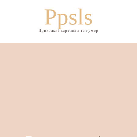
Ppsls
Прикольні картинки та гумор