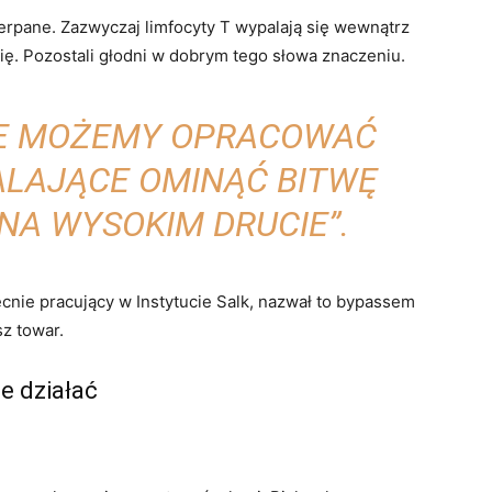
rpane. Zazwyczaj limfocyty T wypalają się wewnątrz
się. Pozostali głodni w dobrym tego słowa znaczeniu.
E MOŻEMY OPRACOWAĆ
ALAJĄCE OMINĄĆ BITWĘ
NA WYSOKIM DRUCIE”.
ecnie pracujący w Instytucie Salk, nazwał to bypassem
z towar.
e działać