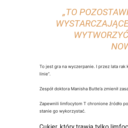
„TO POZOSTAWI
WYSTARCZAJĄCEJ
WYTWORZYĆ 
NOW
To jest gra na wyczerpanie. I przez lata ra
linie”.
Zespół doktora Manisha Butte’a zmienił zasa
Zapewnili limfocytom T chronione źródło poży
stanie go wykorzystać.
Cukier, który trawią tylko limfo