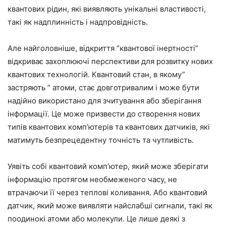
квантових рідин, які виявляють унікальні властивості,
такі як надплинність і надпровідність.
Але найголовніше, відкриття “квантової інертності”
відкриває захоплюючі перспективи для розвитку нових
квантових технологій. Квантовий стан, в якому”
застряють ” атоми, стає довготривалим і може бути
надійно використано для зчитування або зберігання
інформації. Це може призвести до створення нових
типів квантових комп’ютерів та квантових датчиків, які
матимуть безпрецедентну точність та чутливість.
Уявіть собі квантовий комп’ютер, який може зберігати
інформацію протягом необмеженого часу, не
втрачаючи її через теплові коливання. Або квантовий
датчик, який може виявляти найслабші сигнали, такі як
поодинокі атоми або молекули. Це лише деякі з