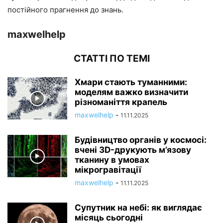
постійного прагнення до знань.
maxwelhelp
СТАТТІ ПО ТЕМІ
Хмари стають туманними:
моделям важко визначити
різноманіття крапель
maxwelhelp
-
11.11.2025
Будівництво органів у космосі:
вчені 3D-друкують м’язову
тканину в умовах
мікрогравітації
maxwelhelp
-
11.11.2025
Супутник на небі: як виглядає
місяць сьогодні