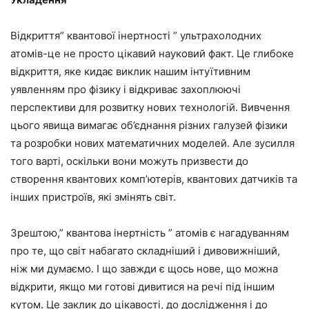
Відкриття” квантової інертності ” ультрахолодних
атомів-це не просто цікавий науковий факт. Це глибоке
відкриття, яке кидає виклик нашим інтуїтивним
уявленням про фізику і відкриває захоплюючі
перспективи для розвитку нових технологій. Вивчення
цього явища вимагає об’єднання різних галузей фізики
та розробки нових математичних моделей. Але зусилля
того варті, оскільки вони можуть призвести до
створення квантових комп’ютерів, квантових датчиків та
інших пристроїв, які змінять світ.
Зрештою,” квантова інертність ” атомів є нагадуванням
про те, що світ набагато складніший і дивовижніший,
ніж ми думаємо. І що завжди є щось нове, що можна
відкрити, якщо ми готові дивитися на речі під іншим
кутом. Це заклик до цікавості, до дослідження і до