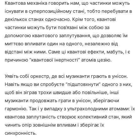
Квантова механіка говорить нам, що частинки можуть
існувати в суперпозиційному стані, тобто перебувати в
декількох станах одночасно. Крім того, квантові
частинки можуть бути пов’язані між собою за
допомогою квантового заплутування, що дозволяє їм
миттєво впливати один на одного, незалежно від
відстані між ними. Саме ці квантові ефекти, мабуть, і є
причиною “квантової інертності” атомів цезію.
Уявіть собі оркестр, де всі музиканти грають в унісон.
Навіть якщо ви спробуєте “підштовхнути” одного з них,
щоб він зіграв трохи швидше або повільніше, інші
музиканти продовжать грати в унісон, зберігаючи
гармонію. Так і у випадку з ультрахолодними атомами: їх
квантова заплутаність створює колективний стан, який
чинить опір зовнішнім впливам і зберігає їх
синхронність.