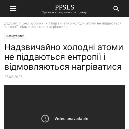
PPSLS
Прикольні картинки та гумор
додому
Без рубрики
Надзвичайно холодні атоми не піддаються
ентропії і відмовляються нагріватися
Без рубрики
Надзвичайно холодні атоми
не піддаються ентропії і
відмовляються нагріватися
27.08.2025