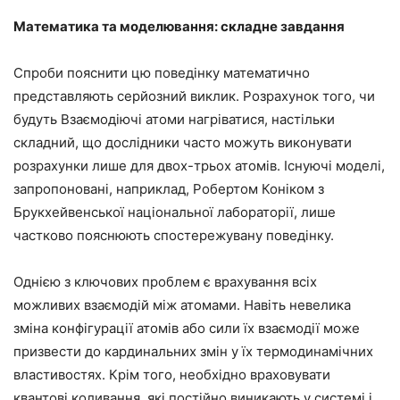
Математика та моделювання: складне завдання
Спроби пояснити цю поведінку математично
представляють серйозний виклик. Розрахунок того, чи
будуть Взаємодіючі атоми нагріватися, настільки
складний, що дослідники часто можуть виконувати
розрахунки лише для двох-трьох атомів. Існуючі моделі,
запропоновані, наприклад, Робертом Коніком з
Брукхейвенської національної лабораторії, лише
частково пояснюють спостережувану поведінку.
Однією з ключових проблем є врахування всіх
можливих взаємодій між атомами. Навіть невелика
зміна конфігурації атомів або сили їх взаємодії може
призвести до кардинальних змін у їх термодинамічних
властивостях. Крім того, необхідно враховувати
квантові коливання, які постійно виникають у системі і