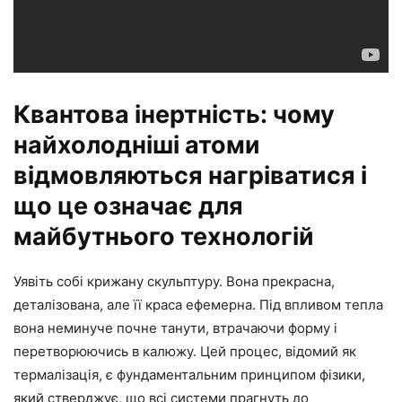
Квантова інертність: чому
найхолодніші атоми
відмовляються нагріватися і
що це означає для
майбутнього технологій
Уявіть собі крижану скульптуру. Вона прекрасна,
деталізована, але її краса ефемерна. Під впливом тепла
вона неминуче почне танути, втрачаючи форму і
перетворюючись в калюжу. Цей процес, відомий як
термалізація, є фундаментальним принципом фізики,
який стверджує, що всі системи прагнуть до