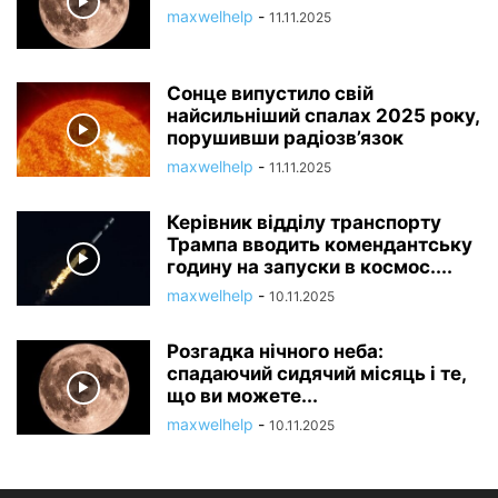
maxwelhelp
-
11.11.2025
Сонце випустило свій
найсильніший спалах 2025 року,
порушивши радіозв’язок
maxwelhelp
-
11.11.2025
Керівник відділу транспорту
Трампа вводить комендантську
годину на запуски в космос....
maxwelhelp
-
10.11.2025
Розгадка нічного неба:
спадаючий сидячий місяць і те,
що ви можете...
maxwelhelp
-
10.11.2025