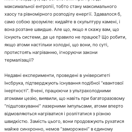
максимальної ентропії, тобто стану максимального
хаосу та рівномірного розподілу енергії. Здавалося б,
само собою зрозуміле: кидайте в скульптуру камені, і
вона розтане швидше. Але що, якщо я скажу вам, що
існують системи, де це правило не працює? Що робити,
якщо атоми настільки холодні, що вони, по суті,
протистоять нагріванню, ігноруючи закони
термалізації?
Недавні експерименти, проведені в університеті
Інсбрука, підтверджують існування подібної “квантової
інертності”. Вчені, працюючи з ультрахолодними
атомами цезію, виявили, що навіть при багаторазовому
“підштовхуванні” лазерними імпульсами, атоми вперто
відмовляються нагріватися і розлітатися з різною
швидкістю. Замість цього, вони продовжують рухатися
майже синхронно, немов “заморожені” в єдиному