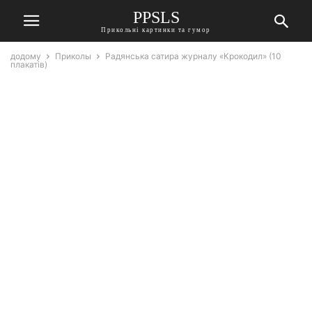
PPSLS
Прикольні картинки та гумор
додому
Приколы
Радянська сатира журналу «Крокодил» (10
плакатів)