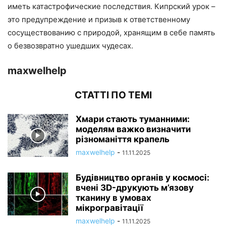
иметь катастрофические последствия. Кипрский урок –
это предупреждение и призыв к ответственному
сосуществованию с природой, хранящим в себе память
о безвозвратно ушедших чудесах.
maxwelhelp
СТАТТІ ПО ТЕМІ
Хмари стають туманними:
моделям важко визначити
різноманіття крапель
maxwelhelp
-
11.11.2025
Будівництво органів у космосі:
вчені 3D-друкують м’язову
тканину в умовах
мікрогравітації
maxwelhelp
-
11.11.2025