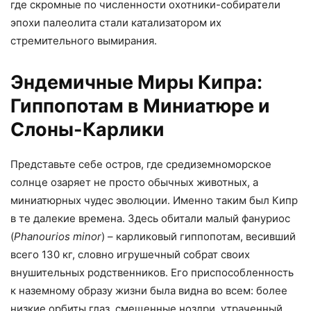
где скромные по численности охотники-собиратели
эпохи палеолита стали катализатором их
стремительного вымирания.
Эндемичные Миры Кипра:
Гиппопотам в Миниатюре и
Слоны-Карлики
Представьте себе остров, где средиземноморское
солнце озаряет не просто обычных животных, а
миниатюрных чудес эволюции. Именно таким был Кипр
в те далекие времена. Здесь обитали малый фануриос
(
Phanourios minor
) – карликовый гиппопотам, весивший
всего 130 кг, словно игрушечный собрат своих
внушительных родственников. Его приспособленность
к наземному образу жизни была видна во всем: более
низкие орбиты глаз, смещенные ноздри, утраченный