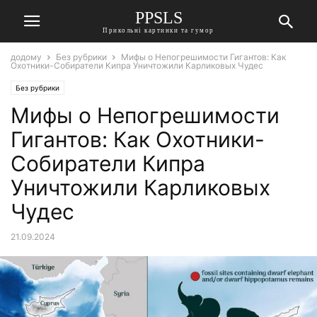
PPSLS
Прикольні картинки та гумор
додому
Без рубрики
Мифы о Непогрешимости Гигантов: Как
Охотники-Собиратели Кипра Уничтожили Карликовых Чудес
Без рубрики
Мифы о Непогрешимости
Гигантов: Как Охотники-
Собиратели Кипра
Уничтожили Карликовых
Чудес
21.09.2024