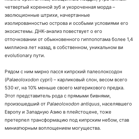
четвертый коренной зуб и укороченная морда –
эволюционные штрихи, начертанные
изолированностью острова и особыми условиями его
экосистемы. ДНК-анализ повествует о его
отпочковании от обыкновенного гиппопотама более 1,4
миллиона лет назад, в собственном, уникальном ви
evolutionary пути.
Рядом с ним мирно пасся кипрский палеолоксодон
(
Palaeoloxodon cypri
) – карликовый слон, весом всего
530 кг, на 10% меньше своего материкового предка.
Этот представитель рода с прямыми бивнями,
произошедший от
Palaeoloxodon antiquus
, населявшего
Европу и Западную Азию в плейстоцене, тоже
претерпел трансформацию под кипрским небом, став
миниатюрным воплощением могущества.