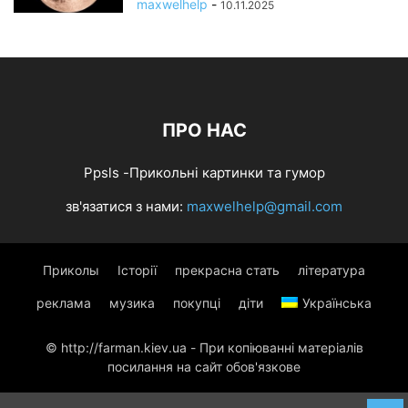
maxwelhelp
-
10.11.2025
ПРО НАС
Ppsls -Прикольні картинки та гумор
зв'язатися з нами:
maxwelhelp@gmail.com
Приколы
Історії
прекрасна стать
література
реклама
музика
покупці
діти
Українська
© http://farman.kiev.ua - При копіюванні матеріалів
посилання на сайт обов'язкове