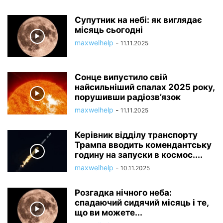
Супутник на небі: як виглядає
місяць сьогодні
maxwelhelp
-
11.11.2025
Сонце випустило свій
найсильніший спалах 2025 року,
порушивши радіозв’язок
maxwelhelp
-
11.11.2025
Керівник відділу транспорту
Трампа вводить комендантську
годину на запуски в космос....
maxwelhelp
-
10.11.2025
Розгадка нічного неба:
спадаючий сидячий місяць і те,
що ви можете...