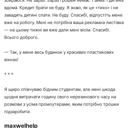
збираюся. Не зараз. Зараз грошей немає. І зима. І дитина
вдома. Кредит брати не буду. Я знаю, як це «тихо» і не
завадить дитині спати. Не буду. Спасибі, відпустіть мене
вже на роботу. Мені не потрібна ваша рекламна листівка
— на цьому тижні ви вже дали мені вісім. Спасибі.
Всього доброго.
— Так, у мене весь будинок у красивих пластикових
вікнах!
* * *
Я щиро співчуваю бідним студентам, але мені шкода
щодня витрачати годину свого нерезинового часу на
розмови з усіма промоутерами, яким потрібно трошки
підзаробити.
maxwelhelp