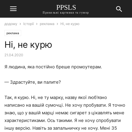
PPSLS
Прикольні картинки та гумор
додому
Історії
реклама
Ні, не курю
реклама
Ні, не курю
21.04.2020
Я людина, яка постійно бреше промоутерам.
— Здрастуйте, ви палите?
Так, я курю. Ні, не ту марку, назву якої люб’язно
написано на вашій сумочці. Не хочу пробувати. Я точно
знаю, що у вашій марці немає сигарет з цікавлять мене
характеристиками. Ось такими. Я не хочу спробувати
іншу версію. Навіть за запальничку не хочу. Мені 35