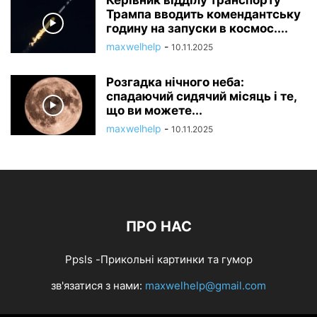
Керівник відділу транспорту
Трампа вводить комендантську
годину на запуски в космос....
maxwelhelp
-
10.11.2025
Розгадка нічного неба:
спадаючий сидячий місяць і те,
що ви можете...
maxwelhelp
-
10.11.2025
ПРО НАС
Ppsls -Прикольні картинки та гумор
зв'язатися з нами:
maxwelhelp@gmail.com