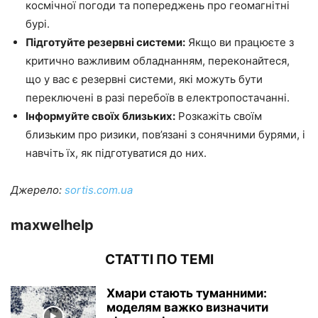
космічної погоди та попереджень про геомагнітні
бурі.
Підготуйте резервні системи:
Якщо ви працюєте з
критично важливим обладнанням, переконайтеся,
що у вас є резервні системи, які можуть бути
переключені в разі перебоїв в електропостачанні.
Інформуйте своїх близьких:
Розкажіть своїм
близьким про ризики, пов’язані з сонячними бурями, і
навчіть їх, як підготуватися до них.
Джерело:
sortis.com.ua
maxwelhelp
СТАТТІ ПО ТЕМІ
Хмари стають туманними:
моделям важко визначити