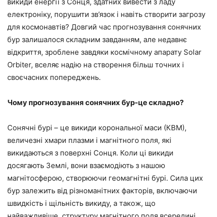
викиди енергії з Сонця, здатних вивести з ладу
електроніку, порушити зв’язок і навіть створити загрозу
для космонавтів? Довгий час прогнозування сонячних
бур залишалося складним завданням, але недавнє
відкриття, зроблене завдяки космічному апарату Solar
Orbiter, вселяє надію на створення більш точних і
своєчасних попереджень.
Чому прогнозування сонячних бур-це складно?
Сонячні бурі – це викиди корональної маси (КВМ),
величезні хмари плазми і магнітного поля, які
викидаються з поверхні Сонця. Коли ці викиди
досягають Землі, вони взаємодіють з нашою
магнітосферою, створюючи геомагнітні бурі. Сила цих
бур залежить від різноманітних факторів, включаючи
швидкість і щільність викиду, а також, що
найважливіше, структуру магнітного поля всередині