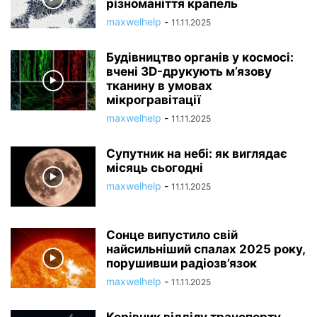
різноманіття крапель
maxwelhelp
-
11.11.2025
Будівництво органів у космосі:
вчені 3D-друкують м’язову
тканину в умовах
мікрогравітації
maxwelhelp
-
11.11.2025
Супутник на небі: як виглядає
місяць сьогодні
maxwelhelp
-
11.11.2025
Сонце випустило свій
найсильніший спалах 2025 року,
порушивши радіозв’язок
maxwelhelp
-
11.11.2025