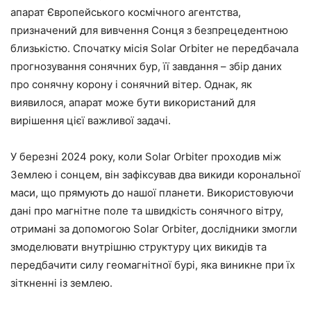
апарат Європейського космічного агентства,
призначений для вивчення Сонця з безпрецедентною
близькістю. Спочатку місія Solar Orbiter не передбачала
прогнозування сонячних бур, її завдання – збір даних
про сонячну корону і сонячний вітер. Однак, як
виявилося, апарат може бути використаний для
вирішення цієї важливої задачі.
У березні 2024 року, коли Solar Orbiter проходив між
Землею і сонцем, він зафіксував два викиди корональної
маси, що прямують до нашої планети. Використовуючи
дані про магнітне поле та швидкість сонячного вітру,
отримані за допомогою Solar Orbiter, дослідники змогли
змоделювати внутрішню структуру цих викидів та
передбачити силу геомагнітної бурі, яка виникне при їх
зіткненні із землею.