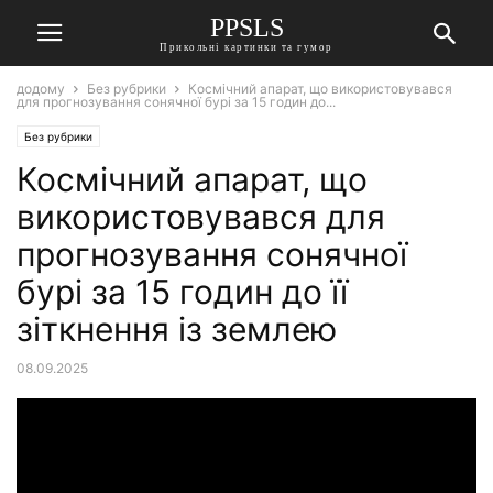
PPSLS
Прикольні картинки та гумор
додому
Без рубрики
Космічний апарат, що використовувався
для прогнозування сонячної бурі за 15 годин до...
Без рубрики
Космічний апарат, що
використовувався для
прогнозування сонячної
бурі за 15 годин до її
зіткнення із землею
08.09.2025