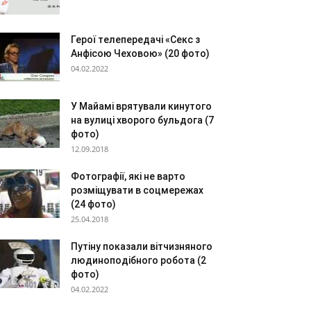
Герої телепередачі «Секс з
Анфісою Чеховою» (20 фото)
04.02.2022
У Майамі врятували кинутого
на вулиці хворого бульдога (7
фото)
12.09.2018
Фотографії, які не варто
розміщувати в соцмережах
(24 фото)
25.04.2018
Путіну показали вітчизняного
людиноподібного робота (2
фото)
04.02.2022