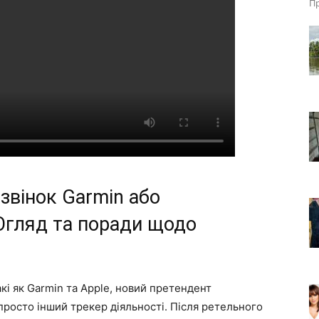
Пр
звінок Garmin або
Огляд та поради щодо
такі як Garmin та Apple, новий претендент
е просто інший трекер діяльності. Після ретельного