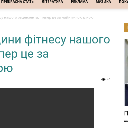
ПРЕКРАСНА СТАТЬ
ЛІТЕРАТУРА
РЕКЛАМА
МУЗИКА
ПОК
су нашого рецензента, і тепер це за найнижчою ціною
дини фітнесу нашого
пер це за
ою
44
П
ma