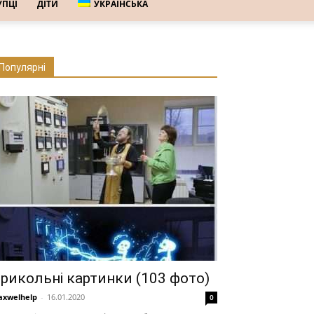
УПЦІ
ДІТИ
УКРАЇНСЬКА
Популярні
рикольні картинки (103 фото)
xwelhelp
-
16.01.2020
0