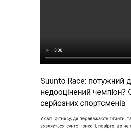
Suunto Race: потужний д
недооцінений чемпіон? 
серйозних спортсменів
У світі фітнесу, де переважають гіганти, 
з’являється-сунто-гонка. І, повірте, це н