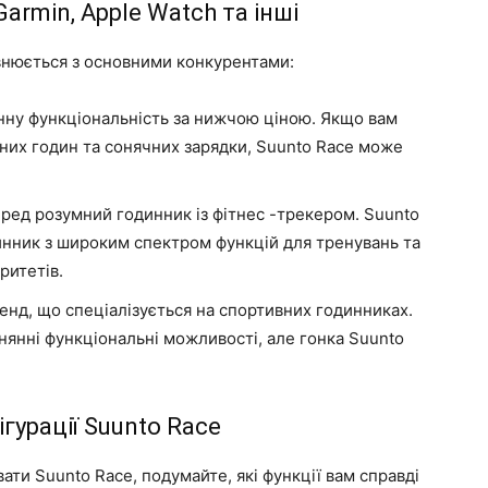
armin, Apple Watch та інші
внюється з основними конкурентами:
нну функціональність за нижчою ціною. Якщо вам
мних годин та сонячних зарядки, Suunto Race може
ред розумний годинник із фітнес -трекером. Suunto
инник з широким спектром функцій для тренувань та
ритетів.
енд, що спеціалізується на спортивних годинниках.
нянні функціональні можливості, але гонка Suunto
гурації Suunto Race
ати Suunto Race, подумайте, які функції вам справді