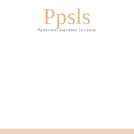
Ppsls
Прикольні картинки та гумор