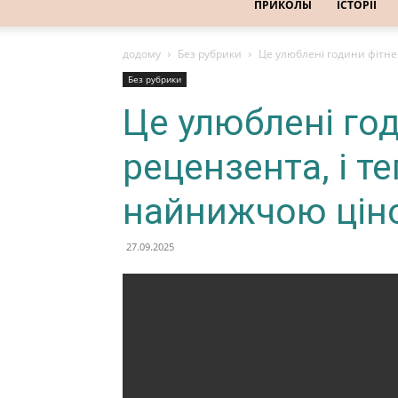
ПРИКОЛЫ
ІСТОРІЇ
додому
Без рубрики
Це улюблені години фітне
Без рубрики
Це улюблені го
рецензента, і те
найнижчою цін
27.09.2025