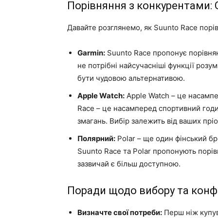
Порівняння з конкурентами: G
Давайте розглянемо, як Suunto Race порі
Garmin:
Suunto Race пропонує порівня
не потрібні найсучасніші функції розу
бути чудовою альтернативою.
Apple Watch:
Apple Watch – це насампе
Race – це насамперед спортивний год
змагань. Вибір залежить від ваших пріо
Полярний:
Polar – ще один фінський бр
Suunto Race та Polar пропонують порів
зазвичай є більш доступною.
Поради щодо вибору та конфі
Визначте свої потреби:
Перш ніж купув