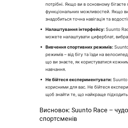
потрібні. Якщо ви в основному бігаєте
функціональних можливостей. Якщо ви 
знадобиться точна навігація та водості
Налаштування інтерфейсу:
Suunto Rac
можете налаштувати циферблат, вибрат
Вивчення спортивних режимів:
Suunto
режимів – від бігу та їзди на велосипе
що ви знаєте, як користуватися кожни
навчання.
Не бійтеся експериментувати:
Suunto 
корисними для вас. Не бійтеся експер
щоб знайти те, що найкраще підходить 
Висновок: Suunto Race – чуд
спортсменів