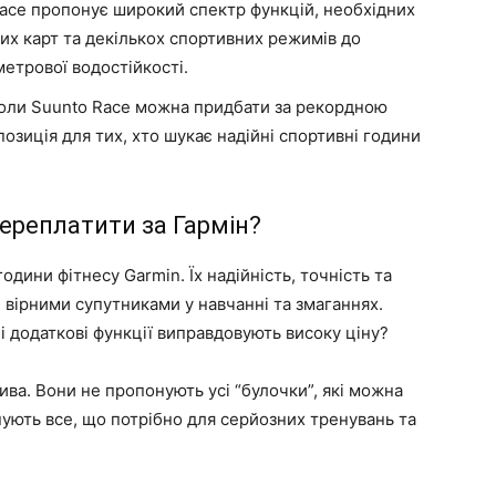
ace пропонує широкий спектр функцій, необхідних
них карт та декількох спортивних режимів до
метрової водостійкості.
оли Suunto Race можна придбати за рекордною
озиція для тих, хто шукає надійні спортивні години
переплатити за Гармін?
дини фітнесу Garmin. Їх надійність, точність та
 вірними супутниками у навчанні та змаганнях.
і додаткові функції виправдовують високу ціну?
ива. Вони не пропонують усі “булочки”, які можна
нують все, що потрібно для серйозних тренувань та