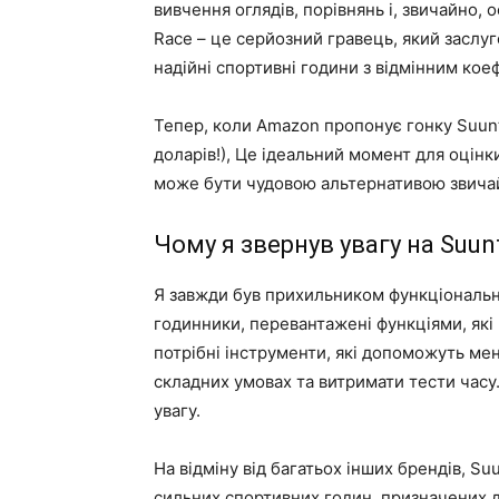
вивчення оглядів, порівнянь і, звичайно, 
Race – це серйозний гравець, який заслуг
надійні спортивні години з відмінним коеф
Тепер, коли Amazon пропонує гонку Suun
доларів!), Це ідеальний момент для оцінк
може бути чудовою альтернативою звича
Чому я звернув увагу на Suun
Я завжди був прихильником функціональн
годинники, перевантажені функціями, які 
потрібні інструменти, які допоможуть мен
складних умовах та витримати тести часу
увагу.
На відміну від багатьох інших брендів, S
сильних спортивних годин, призначених д