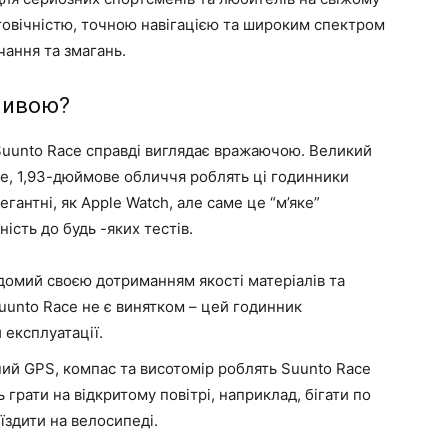
вговічністю, точною навігацією та широким спектром
чання та змагань.
ливою?
 Suunto Race справді виглядає вражаючою. Великий
, 1,93-дюймове обличчя роблять ці годинники
легантні, як Apple Watch, але саме це “м’яке”
ність до будь -яких тестів.
домий своєю дотриманням якості матеріалів та
unto Race не є винятком – цей годинник
 експлуатації.
ий GPS, компас та висотомір роблять Suunto Race
грати на відкритому повітрі, наприклад, бігати по
 їздити на велосипеді.