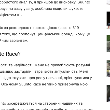
особистого аналізу, я прийшов до висновку: Suunto
овує на вашу увагу, особливо якщо ви шукаєте
іцієнтом цін.
to за рекордною низькою ціною (всього 319
и того, що пропонує цей фінський бренд і чому це
йним варіантам.
to Race?
ості та надійності. Мене не приваблюють розумні
швидко застаріли і втрачають актуальність. Мені
і відстежувати прогрес у навчанні, орієнтуватися у
. Ось чому Suunto Race негайно привернула мою
uunto зосереджується на створенні надійних та
ля серйозних спортсменів та любителів на свіжому