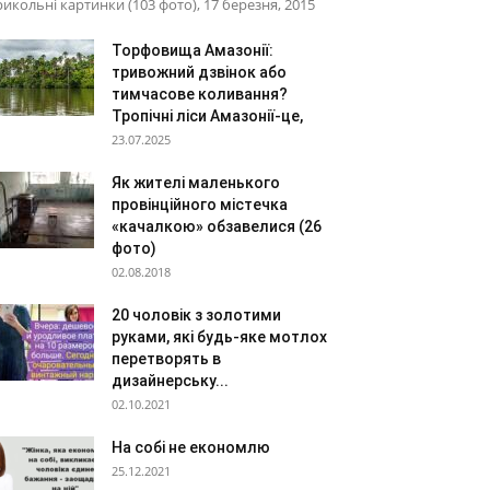
икольні картинки (103 фото), 17 березня, 2015
Торфовища Амазонії:
тривожний дзвінок або
тимчасове коливання?
Тропічні ліси Амазонії-це,
23.07.2025
Як жителі маленького
провінційного містечка
«качалкою» обзавелися (26
фото)
02.08.2018
20 чоловік з золотими
руками, які будь-яке мотлох
перетворять в
дизайнерську...
02.10.2021
На собі не економлю
25.12.2021