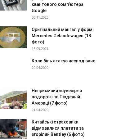
квантового комп’ютера
Google
03.11.2025
Оригінальний мангал у формі
Mercedes Gelandewagen (18
фото)
15.09.2021
Коли біль атакує несподівано
20.04.2020
Неприємний «сувенір» з
подорожі по Південній
Америці (7 фото)
21.04.2020
Китайські страховики
відмовилися платити за
згорілий Bentley (6 фото)