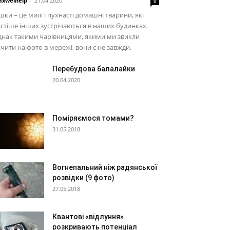
xwelhelp
-
21.04.2020
0
шки – це милі і пухнасті домашні тварини, які
стіше інших зустрічаються в наших будинках.
нак такими чарівницями, якими ми звикли
чити на фото в мережі, вони є не завжди.
Перебудова балалайки
20.04.2020
Поміряємося томами?
31.05.2018
Вогнепальний ніж радянської
розвідки (9 фото)
27.05.2018
Квантові «відлуння»
розкривають потенціал