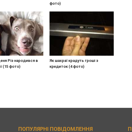
фото)
еня Різ народився в
Як шахраї крадуть гроші з
ї (15 фото)
кредиток (4 фото)
ПОПУЛЯРНІ ПОВІДОМЛЕННЯ
П