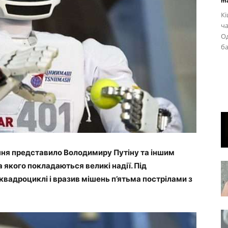
ma
Кі
ча
Од
ба
ня представило Володимиру Путіну та іншим
 якого покладаються великі надії. Під
квадроциклі і вразив мішень п’ятьма пострілами з