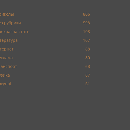
риколы
806
ез рубрики
598
рекрасна стать
108
ітература
107
нтернет
88
еклама
80
ранспорт
68
узика
67
окупці
61