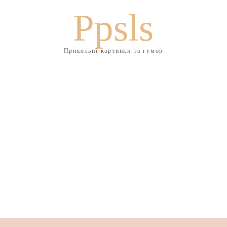
Ppsls
Прикольні картинки та гумор