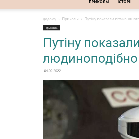
ПРИКОЛЫ
ІСТОРІЇ
додому
Приколы
Путіну показали вітчизняног
Приколы
Путіну показал
людиноподібног
04.02.2022