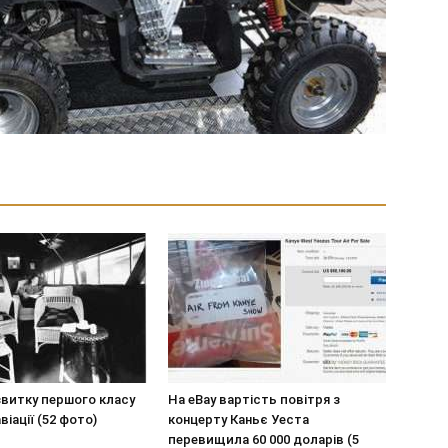
звитку першого класу
На eBay вартість повітря з
віації (52 фото)
концерту Каньє Уеста
перевищила 60 000 доларів (5