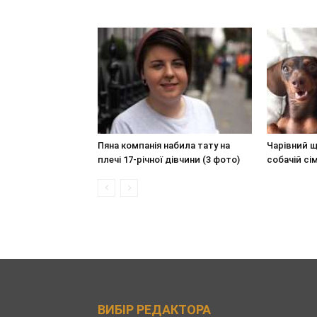
Пяна компанія набила тату на
Чарівний щ
плечі 17-річної дівчини (3 фото)
собачій сім
ВИБІР РЕДАКТОРА