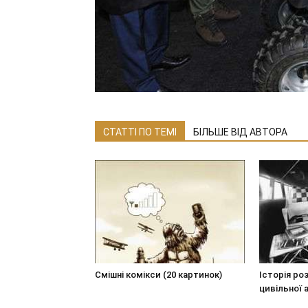
СТАТТІ ПО ТЕМІ
БІЛЬШЕ ВІД АВТОРА
Смішні комікси (20 картинок)
Історія ро
цивільної а