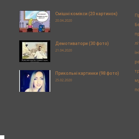
Смішні комікси (20 картинок)
П
20.04.2020
Б
п
л
Демотиватори (30 фото)
21.04.2020
і
р
т
Прикольні картинки (98 фото)
м
25.02.2020
п