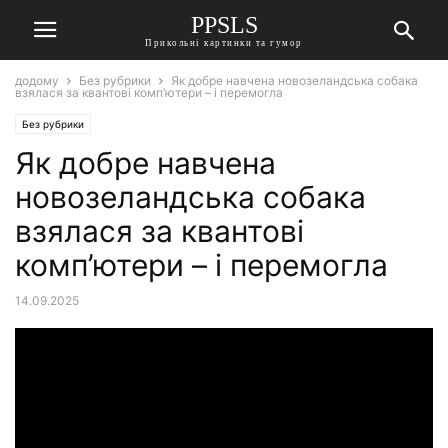
PPSLS
Прикольні картинки та гумор
додому
Без рубрики
Як добре навчена новозеландська собака
взялася за квантові комп’ютери – і перемогла
Без рубрики
Як добре навчена
новозеландська собака
взялася за квантові
комп’ютери – і перемогла
14.09.2025