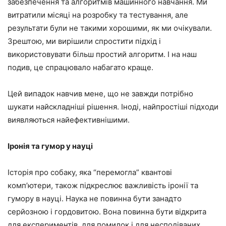
забезпечення та алгоритмів машинного навчання. Ми
витратили місяці на розробку та тестування, але
результати були не такими хорошими, як ми очікували.
Зрештою, ми вирішили спростити підхід і
використовувати більш простий алгоритм. І на наш
подив, це спрацювало набагато краще.
Цей випадок навчив мене, що не завжди потрібно
шукати найскладніші рішення. Іноді, найпростіші підходи
виявляються найефективнішими.
Іронія та гумор у науці
Історія про собаку, яка “перемогла” квантові
комп’ютери, також підкреслює важливість іронії та
гумору в науці. Наука не повинна бути занадто
серйозною і гордовитою. Вона повинна бути відкрита
для експериментів, для помилок і для несподіваних