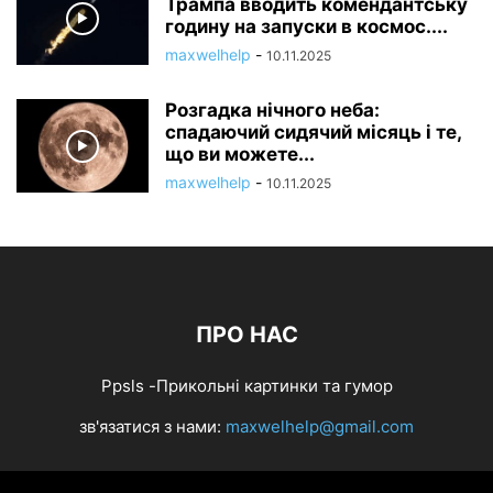
Трампа вводить комендантську
годину на запуски в космос....
maxwelhelp
-
10.11.2025
Розгадка нічного неба:
спадаючий сидячий місяць і те,
що ви можете...
maxwelhelp
-
10.11.2025
ПРО НАС
Ppsls -Прикольні картинки та гумор
зв'язатися з нами:
maxwelhelp@gmail.com