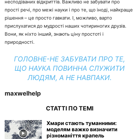
несподіваних відкриттів. Важливо не забувати про
прості речі, про межі науки і про те, що іноді, найкраще
рішення – це просто гавкати. І, можливо, варто
прислухатися до мудрості наших чотириногих друзів.
Вони, як ніхто інший, знають ціну простоті і
природності.
ГОЛОВНЕ-НЕ ЗАБУВАТИ ПРО ТЕ,
ЩО НАУКА ПОВИННА СЛУЖИТИ
ЛЮДЯМ, А НЕ НАВПАКИ.
maxwelhelp
СТАТТІ ПО ТЕМІ
Хмари стають туманними:
моделям важко визначити
різноманіття крапель