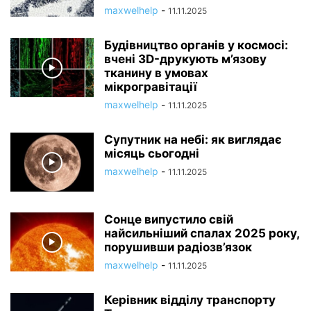
maxwelhelp
-
11.11.2025
Будівництво органів у космосі:
вчені 3D-друкують м’язову
тканину в умовах
мікрогравітації
maxwelhelp
-
11.11.2025
Супутник на небі: як виглядає
місяць сьогодні
maxwelhelp
-
11.11.2025
Сонце випустило свій
найсильніший спалах 2025 року,
порушивши радіозв’язок
maxwelhelp
-
11.11.2025
Керівник відділу транспорту