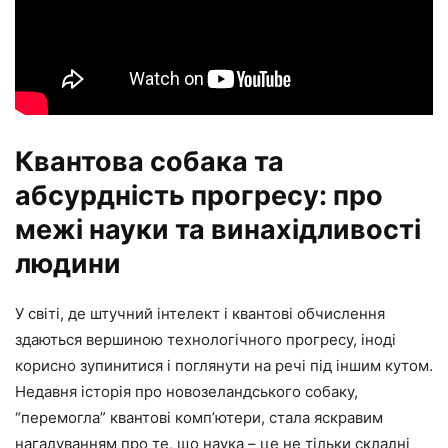
Квантова собака та
абсурдність прогресу: про
межі науки та винахідливості
людини
У світі, де штучний інтелект і квантові обчислення
здаються вершиною технологічного прогресу, іноді
корисно зупинитися і поглянути на речі під іншим кутом.
Недавня історія про новозеландського собаку,
“перемогла” квантові комп’ютери, стала яскравим
нагадуванням про те, що наука – це не тільки складні