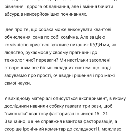
рівняння і дороге обладнання, але і вміння бачити
абсурд в найсерйозніших починаннях.
Ідея про те, що собака може виконувати квантові
обчислення, сама по собі комічна. Але за цією
комічністю криється важливе питання: КУДИ ми, як
людство, рухаємося у своєму прагненні до
технологічної переваги? Ми настільки захоплені
створенням все більш складних систем, що іноді
забуваємо про прості, очевидні рішення і про межі
самої науки.
У вихідному матеріалі описується експеримент, в якому
дослідники навчили собаку гавкати три рази, щоб
“виконати” квантову факторизацію чисел 15 і 21.
Звичайно, це не справжня квантова факторизація, а
скоріше іронічний коментар до складності і, можливо,