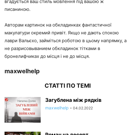
вгадується ваш стиль мовлення під вашою ж
писаниною.
Авторам картинок на обкладинках фантастичної
макулатури окремий привіт. Якщо не дають спокою
лаври Вальєхо, займіться роботою в цьому напрямку, а
не разрисовыванием обкладинок тітками в
бронелифчиках до місця і не до місця.
maxwelhelp
СТАТТІ ПО ТЕМІ
Загублена між рядків
maxwelhelp
-
04.02.2022
Роман на десерт