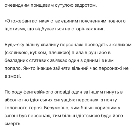
очевидним прищавим сутулою задротом.
«Этожефантастика» стає єдиним поясненням повного
ідіотизму, що відбувається на сторінках книг.
Будь-яку вільну хвилину персонажі проводять з келихом
(склянкою, кубком, пляшкою) пійла в руці або в
безладних статевих зв’язках один з одним і з ким
попало. Як-то інакше зайняти вільний час персонажі не
в змозі.
По ходу фентезійного оповіді один за іншим гинуть в
абсолютно ідіотських ситуаціях персонажі з почту
головного героя. Безумовно, чим більш корисним у
загоні був персонаж, тим більш ідіотською буде його
смерть.