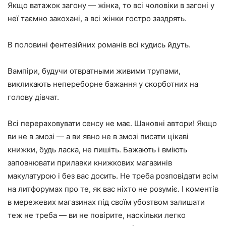
Якщо ватажок загону — жінка, то всі чоловіки в загоні у
неї таємно закохані, а всі жінки гостро заздрять.
В половині фентезійних романів всі кудись йдуть.
Вампіри, будучи отвратными живими трупами,
викликають непереборне бажання у скорботних на
голову дівчат.
Всі перераховувати сенсу не має. Шановні автори! Якщо
ви не в змозі — а ви явно не в змозі писати цікаві
книжки, будь ласка, не пишіть. Бажають і вміють
заповнювати прилавки книжкових магазинів
макулатурою і без вас досить. Не треба розповідати всім
на литфорумах про те, як вас ніхто не розуміє. І коментів
в мережевих магазинах під своїм убозтвом залишати
теж не треба — ви не повірите, наскільки легко