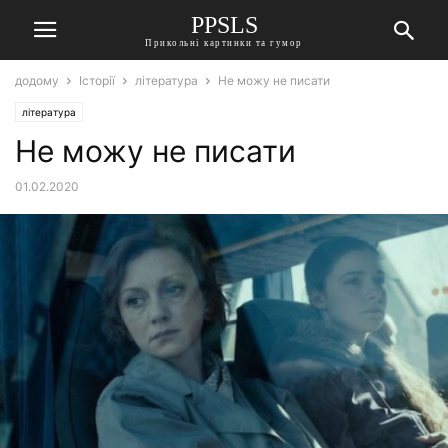
PPSLS
Прикольні картинки та гумор
додому
Історії
література
Не можу не писати
література
Не можу не писати
01.02.2020