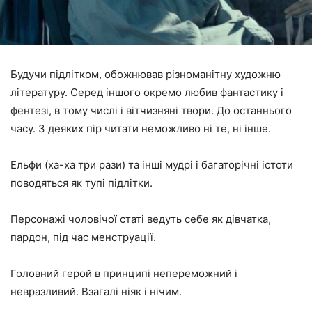
Будучи підлітком, обожнював різноманітну художню
літературу. Серед іншого окремо любив фантастику і
фентезі, в тому числі і вітчизняні твори. До останнього
часу. З деяких пір читати неможливо ні те, ні інше.
Ельфи (ха-ха три рази) та інші мудрі і багаторічні істоти
поводяться як тупі підлітки.
Персонажі чоловічої статі ведуть себе як дівчатка,
пардон, під час менструації.
Головний герой в принципі непереможний і
невразливий. Взагалі ніяк і нічим.