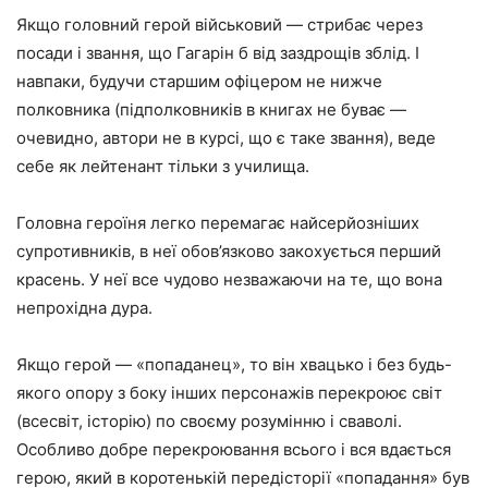
Якщо головний герой військовий — стрибає через
посади і звання, що Гагарін б від заздрощів зблід. І
навпаки, будучи старшим офіцером не нижче
полковника (підполковників в книгах не буває —
очевидно, автори не в курсі, що є таке звання), веде
себе як лейтенант тільки з училища.
Головна героїня легко перемагає найсерйозніших
супротивників, в неї обов’язково закохується перший
красень. У неї все чудово незважаючи на те, що вона
непрохідна дура.
Якщо герой — «попаданец», то він хвацько і без будь-
якого опору з боку інших персонажів перекроює світ
(всесвіт, історію) по своєму розумінню і сваволі.
Особливо добре перекроювання всього і вся вдається
герою, який в коротенькій передісторії «попадання» був