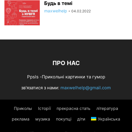
Будь в темі
maxwelhelp
-
04.02.2022
ПРО НАС
Ppsls -Прикольні картинки та гумор
зв'язатися з нами:
maxwelhelp@gmail.com
Приколы
Історії
прекрасна стать
література
реклама
музика
покупці
діти
Українська