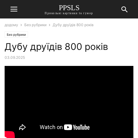
PPSLS
Прикольні картинки та гумор
додому
Без рубрики
Дубу друїдів 800 років
Без рубрики
Дубу друїдів 800 років
03.09.2025