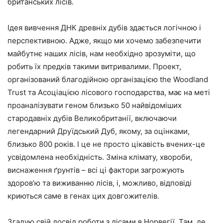
британських лісів.
Ідея вивчення ДНК древніх дубів здається логічною і
перспективною. Адже, якщо ми хочемо забезпечити
майбутнє наших лісів, нам необхідно зрозуміти, що
робить їх предків такими витривалими. Проект,
організований благодійною організацією the Woodland
Trust та Асоціацією лісового господарства, має на меті
проаналізувати геном близько 50 найвідоміших
стародавніх дубів Великобританії, включаючи
легендарний Друїдський Дуб, якому, за оцінками,
близько 800 років. І це не просто цікавість вчених-це
усвідомлена необхідність. Зміна клімату, хвороби,
виснаження ґрунтів – всі ці фактори загрожують
здоров’ю та виживанню лісів, і, можливо, відповіді
криються саме в генах цих довгожителів.
Згадую свій досвід роботи з лісами в Норвегії. Там, де