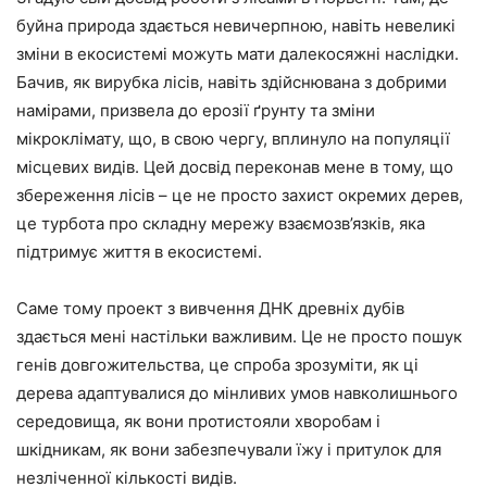
буйна природа здається невичерпною, навіть невеликі
зміни в екосистемі можуть мати далекосяжні наслідки.
Бачив, як вирубка лісів, навіть здійснювана з добрими
намірами, призвела до ерозії ґрунту та зміни
мікроклімату, що, в свою чергу, вплинуло на популяції
місцевих видів. Цей досвід переконав мене в тому, що
збереження лісів – це не просто захист окремих дерев,
це турбота про складну мережу взаємозв’язків, яка
підтримує життя в екосистемі.
Саме тому проект з вивчення ДНК древніх дубів
здається мені настільки важливим. Це не просто пошук
генів довгожительства, це спроба зрозуміти, як ці
дерева адаптувалися до мінливих умов навколишнього
середовища, як вони протистояли хворобам і
шкідникам, як вони забезпечували їжу і притулок для
незліченної кількості видів.