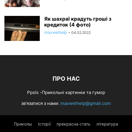
Як шахраї крадуть гроші з
кредиток (4 фото)
maxwelhelp
-
04.02.2022
ПРО НАС
Ppsls -Прикольні картинки та гумор
зв'язатися з нами:
maxwelhelp@gmail.com
Приколы
Історії
прекрасна стать
література