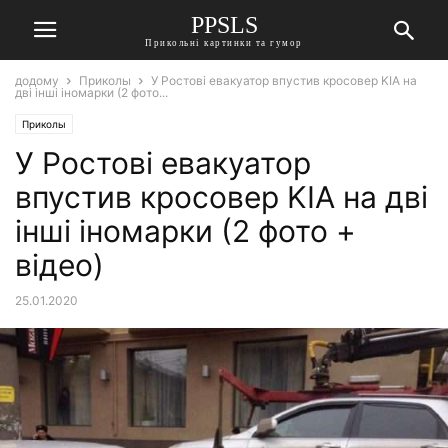
PPSLS
Прикольні картинки та гумор
додому
Приколы
У Ростові евакуатор впустив кросовер KIA на
дві інші іномарки (2 фото...
Приколы
У Ростові евакуатор
впустив кросовер KIA на дві
інші іномарки (2 фото +
відео)
25.01.2020