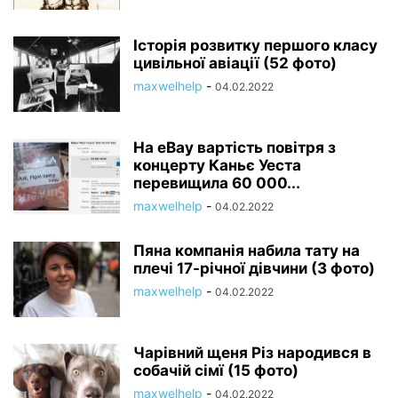
Історія розвитку першого класу
цивільної авіації (52 фото)
maxwelhelp
-
04.02.2022
На eBay вартість повітря з
концерту Каньє Уеста
перевищила 60 000...
maxwelhelp
-
04.02.2022
Пяна компанія набила тату на
плечі 17-річної дівчини (3 фото)
maxwelhelp
-
04.02.2022
Чарівний щеня Різ народився в
собачій сімї (15 фото)
maxwelhelp
-
04.02.2022